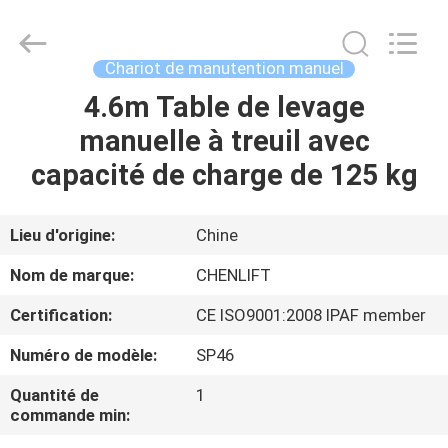
2026
CHENLIFT
(SUZHOU)
MACHINERY
CO
Chariot de manutention manuel
LTD.
All
Rights
4.6m Table de levage
À
Reserved.
manuelle à treuil avec
LA
capacité de charge de 125 kg
MAISON
PRODUITS
Lieu d'origine:
Chine
Nom de marque:
CHENLIFT
À
Certification:
CE ISO9001:2008 IPAF member
PROPOS
Numéro de modèle:
SP46
DE
Quantité de
1
NOUS
commande min: