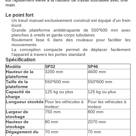
est rapidement élevé à la hauteur de travail souhaitée avec une
main.
Le point fort
Un treuil manuel exclusivement construit est équipé d'un frein
lourd.
Grande plateforme antidérapante de 550*600 mm avec
planches à orteils et garde-corps tubulaires
Roulement lisse 6 dans des rouleaux pour faciliter les
mouvements
La conception compacte permet de déplacer facilement
l'appareil à travers les portes standard
Spécification
Modèle
SP32
SP46
Hauteur de la
3200 mm
4600 mm
plateforme
Taille de la
550*600 mm
550*600 mm
plateforme
Capacité de
125 kg ou plus
125 kg ou plus
charge
Longueur stockée
Pour les véhicules à
Pour les véhicules à
moteur:
moteur
Largeur de
750 mm
800 mm
stockage
Hauteur de
80 mm
2070 mm
stockage
Dégagement du
70 mm
70 mm