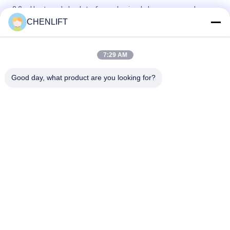
3.2m Hauteur de la plate-forme Levier de levage manuel avec
125 kg de charge
CHENLIFT
Ascenseur hydraulique manuel de matériaux pour hôtel /
restaurant / salle d'exposition d'hôtel
7:29 AM
Chariot élévateur manuel portable à treuil
Good day, what product are you looking for?
Catégories populaires
Tous
Plate-Forme De 
Nacelle À Ciseaux 
Levage Hydraulique
Automotrice
Ascenseur Mobile 
Mini Scissor Lift
De Ciseaux
Plateforme De 
Plate-Forme De 
Levage Verticale
Travail Aérien
Récolteuse 
Ascenseur De Boom
Électrique D'ordre