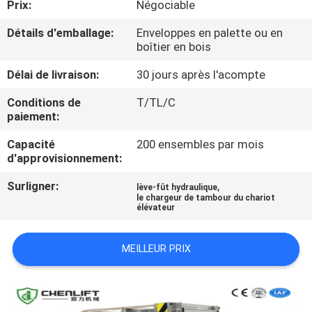
Prix:
Négociable
VISITE
DE
Détails d'emballage:
Enveloppes en palette ou en
boîtier en bois
L'USINE
Délai de livraison:
30 jours après l'acompte
CONTRÔLE
Conditions de
T/TL/C
paiement:
DE
Capacité
200 ensembles par mois
LA
d'approvisionnement:
QUALITÉ
Surligner:
,
lève-fût hydraulique
le chargeur de tambour du chariot
élévateur
NOUS
CONTACTER
MEILLEUR PRIX
NOUVELLES