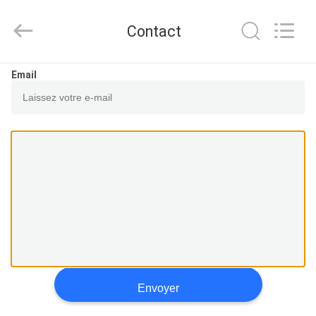
CHENLIFT
(SUZHOU)
MACHINERY
Contact
CO
LTD.
All
Rights
À
Reserved.
Email
LA
MAISON
PRODUITS
À
PROPOS
DE
NOUS
Envoyer