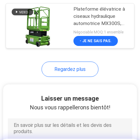
Plateforme élévatrice à
4
ciseaux hydraulique
Chariot élévateur
automotrice MX300S,
couleur verte, longue
Négociable MOQ:1 ensemble
portable
durée de vie
- JE NE SAIS PAS.
Regardez plus
6
Ascension verticale
Laisser un message
sans huile
Nous vous rappellerons bientôt!