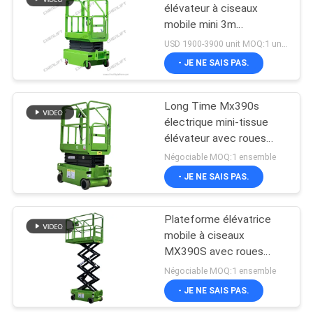
élévateur à ciseaux
mobile mini 3m
8
Plateforme hauteur 240
USD 1900-3900 unit MOQ:1 unité
kg capacité de charge
- JE NE SAIS PAS.
ascenseur de boom
Long Time Mx390s
électrique mini-tissue
élévateur avec roues
tournantes hydrauliques
Négociable MOQ:1 ensemble
- JE NE SAIS PAS.
26
Récolteuse
Plateforme élévatrice
mobile à ciseaux
électrique d'ordre
MX390S avec roues
pivotantes hydrauliques
Négociable MOQ:1 ensemble
et certification CE
- JE NE SAIS PAS.