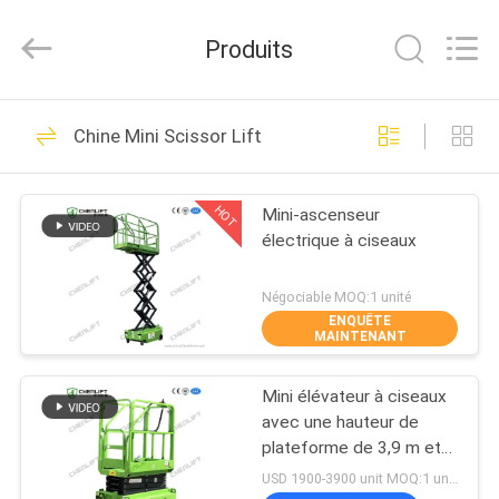
2026
CHENLIFT
(SUZHOU)
Produits
MACHINERY
CO
LTD.
All
Rights
À
115
Reserved.
Chine Mini Scissor Lift
LA
Plate-forme de
MAISON
levage hydraulique
HOT
Mini-ascenseur
électrique à ciseaux
PRODUITS
Négociable MOQ:1 unité
ENQUÊTE
À
MAINTENANT
54
PROPOS
nacelle à ciseaux
Mini élévateur à ciseaux
DE
avec une hauteur de
automotrice
NOUS
plateforme de 3,9 m et
une charge de 240 kg
USD 1900-3900 unit MOQ:1 unité