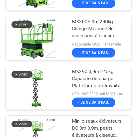
- JE NE SAIS PAS.
VISITE
DE
MX300S 3m 240kg
L'USINE
157
Charge Mini modèle
ascenseur à ciseaux
Ascenseur mobile
autopropulsé avec roue
CONTRÔLE
Négociable MOQ:1 ensemble
de ciseaux
de tour hydraulique
- JE NE SAIS PAS.
DE
LA
MK390 3,9m 240kg
QUALITÉ
Capacité de charge
Plateforme de travail à
26
ciseaux Mini type
USD 1900-3900 unit MOQ:1 unité
NOUS
ascenseur à ciseaux
- JE NE SAIS PAS.
CONTACTER
mobile
Mini Scissor Lift
Mini ciseaux élévateurs
NOUVELLES
DC 3m 3.9m, petits
élévateurs à ciseaux