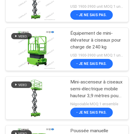
électriques CE
USD 1900-3900 unit MOQ:1 unité
DEMANDEZ
- JE NE SAIS PAS.
UN DEVIS
37
Plateforme de
Équipement de mini-
PLAN
élévateur à ciseaux pour
levage verticale
DU
charge de 240 kg
USD 1900-3900 unit MOQ:1 unité
SITE
- JE NE SAIS PAS.
POLITIQUE
Mini-ascenseur à ciseaux
108
DE
semi-électrique mobile
Plate-forme de
hauteur 3,9 mètres pour
CONFIDENTIALITÉ
entrepôt
Négociable MOQ:1 ensemble
travail aérien
- JE NE SAIS PAS.
Poussée manuelle