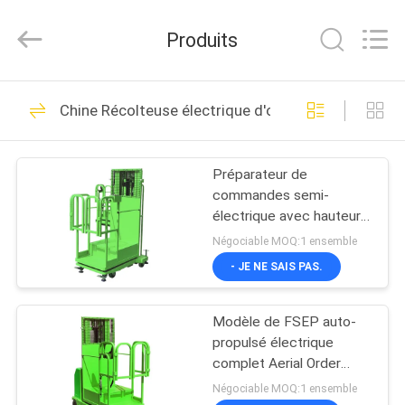
2026
CHENLIFT
(SUZHOU)
Produits
MACHINERY
CO
LTD.
All
Rights
À
115
Reserved.
Chine Récolteuse électrique d'ordre
LA
Plate-forme de
MAISON
levage hydraulique
Préparateur de
commandes semi-
PRODUITS
électrique avec hauteurs
de levage de 2,7 m, 3,3
Négociable MOQ:1 ensemble
m, 4 m et 4,5 m
À
- JE NE SAIS PAS.
54
PROPOS
nacelle à ciseaux
Modèle de FSEP auto-
DE
propulsé électrique
automotrice
NOUS
complet Aerial Order
Picker Couleur
Négociable MOQ:1 ensemble