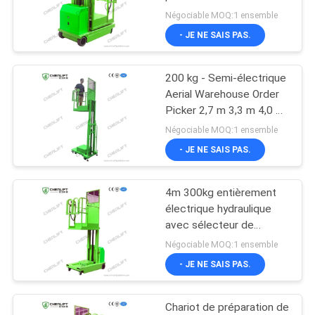
commandes Utilisation
Négociable MOQ:1 ensemble
DEMANDEZ
en entrepôt
- JE NE SAIS PAS.
UN DEVIS
37
Plateforme de
200 kg - Semi-électrique
PLAN
Aerial Warehouse Order
levage verticale
DU
Picker 2,7 m 3,3 m 4,0 m
4,5 m
Négociable MOQ:1 ensemble
SITE
- JE NE SAIS PAS.
POLITIQUE
4m 300kg entièrement
108
DE
électrique hydraulique
Plate-forme de
avec sélecteur de
CONFIDENTIALITÉ
commande CE certifié
Négociable MOQ:1 ensemble
travail aérien
- JE NE SAIS PAS.
Chariot de préparation de