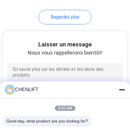
4
Regardez plus
Chariot élévateur
portable
Laisser un message
Nous vous rappellerons bientôt!
6
Ascension verticale
CHENLIFT
sans huile
5:37 AM
Good day, what product are you looking for?