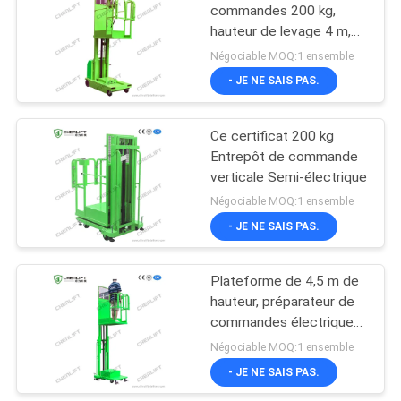
commandes 200 kg,
hauteur de levage 4 m,
8
semi-électrique pour
Négociable MOQ:1 ensemble
entrepôt
- JE NE SAIS PAS.
ascenseur de boom
Ce certificat 200 kg
Entrepôt de commande
verticale Semi-électrique
Négociable MOQ:1 ensemble
- JE NE SAIS PAS.
26
Récolteuse
Plateforme de 4,5 m de
hauteur, préparateur de
électrique d'ordre
commandes électrique
semi-automatique avec
Négociable MOQ:1 ensemble
capacité de charge de
- JE NE SAIS PAS.
200 kg