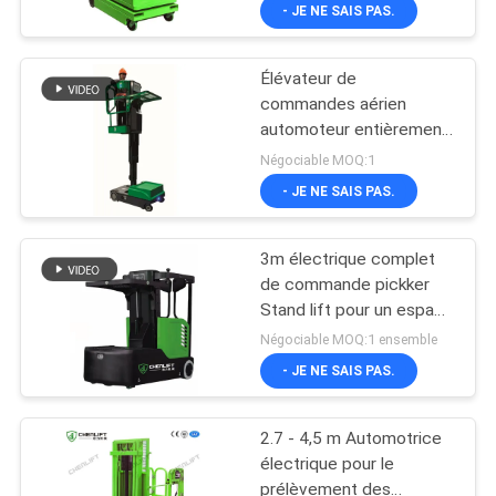
personnalisée
- JE NE SAIS PAS.
VISITE
DE
Élévateur de
L'USINE
157
commandes aérien
automoteur entièrement
Ascenseur mobile
électrique
CONTRÔLE
Négociable MOQ:1
de ciseaux
- JE NE SAIS PAS.
DE
LA
3m électrique complet
QUALITÉ
de commande pickker
Stand lift pour un espace
26
étroit
Négociable MOQ:1 ensemble
NOUS
- JE NE SAIS PAS.
CONTACTER
Mini Scissor Lift
2.7 - 4,5 m Automotrice
NOUVELLES
électrique pour le
prélèvement des