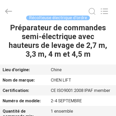
2026
CHENLIFT
(SUZHOU)
MACHINERY
CO
Récolteuse électrique d'ordre
LTD.
All
Rights
Préparateur de commandes
À
Reserved.
semi-électrique avec
LA
hauteurs de levage de 2,7 m,
MAISON
3,3 m, 4 m et 4,5 m
PRODUITS
Lieu d'origine:
Chine
À
Nom de marque:
CHEN LIFT
PROPOS
Certification:
CE ISO9001:2008 IPAF member
DE
Numéro de modèle:
2-4 SEPTEMBRE
NOUS
Quantité de
1 ensemble