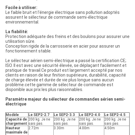
Facile à utiliser:
Le faible bruit et l'énergie électrique sans pollution adoptés
assurent le sélecteur de commande semi-électrique
environnemental.
La fiabilité:
Protection adéquate des freins et des boulons pour assurer une
utilisation sûre.
Conception rigide de la carrosserie en acier pour assurer un
fonctionnement stable.
Le sélecteur aérien semi-électrique a passé la certification CE;
ISO. Il est avec une sécurité élevée, se déplaçant facilement et
pratique de travail.Ce produit est largement accepté par nos
clients en raison de leur finition supérieure, durabilité, capacité
de charge élevée et durée de vie plus longue sans aucun
problème.cette gamme de sélecteur de commande est
disponible aux prix les plus raisonnables.
Paramètre majeur du sélecteur de commandes aérien semi-
électrique
Modèle
Le SEP2-2.7
Le SEP2-3.3
Le SEP2-4.0
Le SEP2-4.5
Capacité de
200 kg. Je ne
200 kg. Je ne
200 kg. Je ne
200 kg. Je ne
chargement
sais pas.
sais pas.
sais pas.
sais pas.
Hauteur
2.72m
3.30m
4.00m
4.50m
maximale de