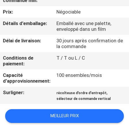
commande min:
VISITE
Prix:
Négociable
DE
L'USINE
Détails d'emballage:
Emballé avec une palette,
enveloppé dans un film
Délai de livraison:
30 jours après confirmation de
CONTRÔLE
la commande
DE
Conditions de
T / T ou L / C
LA
paiement:
QUALITÉ
Capacité
100 ensembles/mois
d'approvisionnement:
NOUS
Surligner:
,
récolteuse d'ordre d'entrepôt
CONTACTER
sélecteur de commande vertical
MEILLEUR PRIX
NOUVELLES