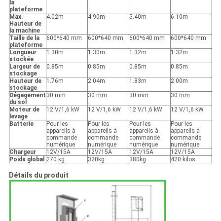
la
plateforme
Max.
4.02m
4.90m
5.40m
6.10m
Hauteur de
la machine
Taille de la
600*640 mm
600*640 mm
600*640 mm
600*640 mm
plateforme
Longueur
1.30m
1.30m
1.32m
1.32m
stockée
Largeur de
0.85m
0.85m
0.85m
0.85m
stockage
Hauteur de
1.76m
2.04m
1.83m
2.00m
stockage
Dégagement
30 mm
30 mm
30 mm
30 mm
du sol
Moteur de
12 V/1,6 kW
12 V/1,6 kW
12 V/1,6 kW
12 V/1,6 kW
levage
Batterie
Pour les
Pour les
Pour les
Pour les
appareils à
appareils à
appareils à
appareils à
commande
commande
commande
commande
numérique
numérique
numérique
numérique
Chargeur
12V/15A
12V/15A
12V/15A
12V/15A
Poids global
270 kg
320kg
380kg
420 kilos
Détails du produit