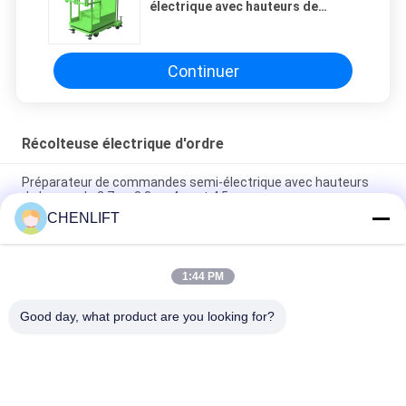
électrique avec hauteurs de
levage de 2,7 m, 3,3 m, 4 m et 4,5 m
Continuer
Récolteuse électrique d'ordre
Préparateur de commandes semi-électrique avec hauteurs
de levage de 2,7 m, 3,3 m, 4 m et 4,5 m
CHENLIFT
Modèle de FSEP auto-propulsé électrique complet Aerial Order
Picker Couleur personnalisée
1:44 PM
Élévateur de commandes aérien automoteur entièrement
électrique
Good day, what product are you looking for?
Catégories populaires
Tous
Plate-Forme De 
Nacelle À Ciseaux 