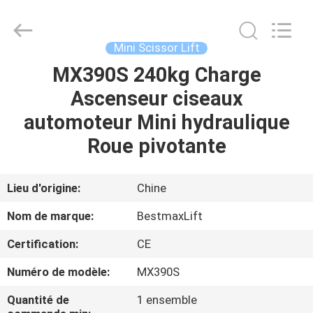
2026
CHENLIFT
(SUZHOU)
MACHINERY
CO
Mini Scissor Lift
LTD.
All
Rights
MX390S 240kg Charge
À
Reserved.
Ascenseur ciseaux
LA
automoteur Mini hydraulique
MAISON
Roue pivotante
PRODUITS
Lieu d'origine:
Chine
À
Nom de marque:
BestmaxLift
PROPOS
Certification:
CE
DE
Numéro de modèle:
MX390S
NOUS
Quantité de
1 ensemble