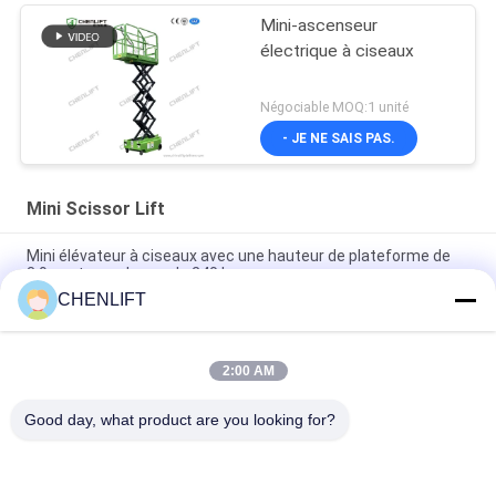
Mini-ascenseur
électrique à ciseaux
Négociable MOQ:1 unité
- JE NE SAIS PAS.
Mini Scissor Lift
Mini élévateur à ciseaux avec une hauteur de plateforme de
3,9 m et une charge de 240 kg
CHENLIFT
MX300S 3m 240kg Charge Mini modèle ascenseur à ciseaux
autopropulsé avec roue de tour hydraulique
2:00 AM
MK390 3,9m 240kg Capacité de charge Plateforme de travail à
ciseaux Mini type ascenseur à ciseaux mobile
Good day, what product are you looking for?
Catégories populaires
Tous