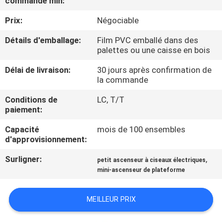
commande min:
VISITE
Prix:
Négociable
DE
L'USINE
Détails d'emballage:
Film PVC emballé dans des
palettes ou une caisse en bois
Délai de livraison:
30 jours après confirmation de
CONTRÔLE
la commande
DE
Conditions de
LC, T/T
LA
paiement:
QUALITÉ
Capacité
mois de 100 ensembles
d'approvisionnement:
NOUS
Surligner:
,
petit ascenseur à ciseaux électriques
CONTACTER
mini-ascenseur de plateforme
MEILLEUR PRIX
NOUVELLES