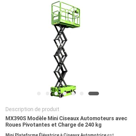
DEMANDEZ
UN DEVIS
PLAN
DU
SITE
POLITIQUE
DE
CONFIDENTIALITÉ
Description de produit
MX390S Modèle Mini Ciseaux Automoteurs avec
Roues Pivotantes et Charge de 240 kg
Mini Plateforme Élévatrice à Ciseaux Automotrice
est