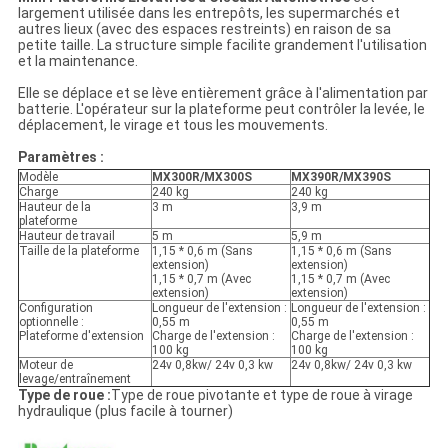
largement utilisée dans les entrepôts, les supermarchés et
autres lieux (avec des espaces restreints) en raison de sa
petite taille. La structure simple facilite grandement l'utilisation
et la maintenance.
Elle se déplace et se lève entièrement grâce à l'alimentation par
batterie. L'opérateur sur la plateforme peut contrôler la levée, le
déplacement, le virage et tous les mouvements.
Paramètres :
Modèle
MX300R/MX300S
MX390R/MX390S
Charge
240 kg
240 kg
Hauteur de la
3 m
3,9 m
plateforme
Hauteur de travail
5 m
5,9 m
Taille de la plateforme
1,15 * 0,6 m (Sans
1,15 * 0,6 m (Sans
extension)
extension)
1,15 * 0,7 m (Avec
1,15 * 0,7 m (Avec
extension)
extension)
Configuration
Longueur de l'extension :
Longueur de l'extension :
optionnelle :
0,55 m
0,55 m
Plateforme d'extension
Charge de l'extension :
Charge de l'extension :
100 kg
100 kg
Moteur de
24v 0,8kw/ 24v 0,3 kw
24v 0,8kw/ 24v 0,3 kw
levage/entraînement
Type de roue :
Type de roue pivotante et type de roue à virage
hydraulique (plus facile à tourner)