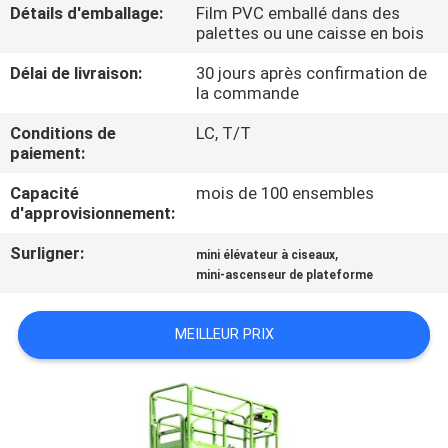
VISITE
Détails d'emballage:
Film PVC emballé dans des
palettes ou une caisse en bois
DE
Délai de livraison:
30 jours après confirmation de
L'USINE
la commande
Conditions de
LC, T/T
CONTRÔLE
paiement:
DE
Capacité
mois de 100 ensembles
LA
d'approvisionnement:
QUALITÉ
Surligner:
,
mini élévateur à ciseaux
mini-ascenseur de plateforme
NOUS
MEILLEUR PRIX
CONTACTER
NOUVELLES