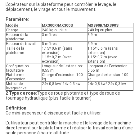
L'opérateur sur la plateforme peut contrôler le levage, le
déplacement, le virage et tout le mouvement.
Paramètre:
Modèle
MX300R/MX300S
MX390R/MX390S
Charge
240 kg ou plus
240 kg ou plus
Hauteur de la
3 mètres
3.9 m
plateforme
Hauteur de travail
5 mètres
5.9 m
Taille de la
1.15* 0,6 m (sans
1.15* 0,6 m (sans
plateforme
extension)
extension)
1.15* 0,7 m (avec
1.15* 0,7 m (avec
extension)
extension)
Configuration
Longueur de l'extension:
Longueur de l'extension:
facultative:
0,55 m
0,55 m
Plateforme
Charge d'extension: 100
Charge d'extension: 100
d'extension
kg
kg
Moteur de
24v 0,8 kw/ 24v 0,3 kw
24v 0,8 kw/ 24v 0,3 kw
levage/drive
2 Type de roue:
Type de roue pivotante et type de roue de
tournage hydraulique (plus facile à tourner)
Définition:
Ce mini-ascenseur à ciseaux est facile à utiliser.
L'utilisateur peut contrôler la marche et le levage de la machine
directement sur la plateforme et réaliser le travail continu d'une
seule personne à haute altitude.