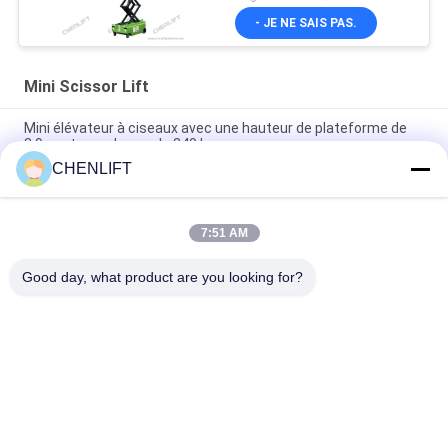
- JE NE SAIS PAS.
Mini Scissor Lift
Mini élévateur à ciseaux avec une hauteur de plateforme de
3,9 m et une charge de 240 kg
CHENLIFT
MX300S 3m 240kg Charge Mini modèle ascenseur à ciseaux
autopropulsé avec roue de tour hydraulique
7:51 AM
MK390 3,9m 240kg Capacité de charge Plateforme de travail à
ciseaux Mini type ascenseur à ciseaux mobile
Good day, what product are you looking for?
Catégories populaires
Tous
Plate-Forme De 
Nacelle À Ciseaux 
Levage Hydraulique
Automotrice
Ascenseur Mobile 
Mini Scissor Lift