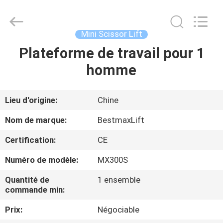
2026
CHENLIFT
(SUZHOU)
MACHINERY
CO
Mini Scissor Lift
LTD.
All
Rights
Plateforme de travail pour 1
À
Reserved.
homme
LA
MAISON
Lieu d'origine:
Chine
PRODUITS
Nom de marque:
BestmaxLift
Certification:
CE
À
Numéro de modèle:
MX300S
PROPOS
Quantité de
1 ensemble
DE
commande min:
NOUS
Prix:
Négociable