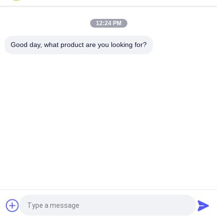
Ascenseur hydraulique manuel de matériaux pour hôtel /
restaurant / salle d'exposition d'hôtel
12:24 PM
Chariot élévateur manuel portable à treuil
Good day, what product are you looking for?
Catégories populaires
Tous
Plate-Forme De 
Nacelle À Ciseaux 
Levage Hydraulique
Automotrice
Ascenseur Mobile 
Mini Scissor Lift
De Ciseaux
Plateforme De 
Plate-Forme De 
Levage Verticale
Travail Aérien
Récolteuse 
Ascenseur De Boom
Électrique D'ordre
Demandez un devis