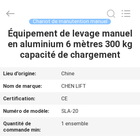
2026
CHENLIFT
(SUZHOU)
MACHINERY
CO
Chariot de manutention manuel
LTD.
All
Rights
Équipement de levage manuel
À
Reserved.
en aluminium 6 mètres 300 kg
LA
capacité de chargement
MAISON
PRODUITS
Lieu d'origine:
Chine
Nom de marque:
CHEN LIFT
À
Certification:
CE
PROPOS
Numéro de modèle:
SLA-20
DE
Quantité de
1 ensemble
NOUS
commande min: