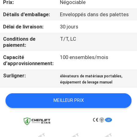
Prix:
Négociable
VISITE
DE
Détails d'emballage:
Enveloppés dans des palettes
L'USINE
Délai de livraison:
30 jours
Conditions de
T/T, LC
CONTRÔLE
paiement:
DE
Capacité
100 ensembles/mois
d'approvisionnement:
LA
QUALITÉ
Surligner:
,
élévateurs de matériaux portables
équipement de levage manuel
NOUS
MEILLEUR PRIX
CONTACTER
NOUVELLES