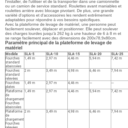
l'installer, de l'utiliser et de la transporter dans une camionnette
ou un camion de service standard. Roulettes avant maniables et
roulettes arrière avec blocage pivotant. De plus, une grande
variété d'options et d'accessoires les rendent extrêmement
adaptables pour répondre à vos besoins spécifiques.
Avec la plateforme de levage de matériel, une personne peut
facilement soulever, déplacer et positionner. Elle peut soulever
des charges lourdes jusqu'à 262 kg à une hauteur de 6 à 8 m et
se range facilement avec des dimensions de 200x78,9x80cm.
Paramètre principal de la plateforme de levage de
matériel
Modèle
SLA-5
SLA-10
SLA-15
SLA-20
SLA-25
Fourches
1,49 m
2,97 m
4,46 m
5,94 m
7,42 m
standard
abaissées
Fourches
2 m
3,49 m
4,98 m
6,46 m
7,94 m
standard
relevées
Fourches
1,49 m
2,97 m
4,46 m
---
---
plates
Plateforme
1,49 m
2,97 m
4,46 m
5,94 m
7,42 m
de
chargement
Fourches
abaissées
Plateforme
2 m
3,49 m
4,98 m
6,46 m
7,94 m
de
chargement
Fourches
relevées