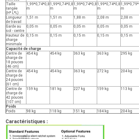
Taille
1,99*0,74*0,8
1,99*0,74*0,8
1,99*0,74*0,8
1,99*0,74*0,8
1,99*0,79*
rangée
m
m
m
m
m
(H* L*L)
Longueur
1,51 m
1,51 m
1,88 m
2,08 m
2,08 m
de travail
Garde au
0,05 m
0,05 m
0,05 m
0,05 m
0,05 m
sol - centre
Hauteur de
0,15 m
0,15 m
0,15 m
0,15 m
0,15 m
charge
minimale
Capacité de charge
Centre de
454 kg
454 kg
363 kg
363 kg
295 kg
charge de
18 pouces
(46 cm)
Centre de
454 kg
454 kg
363 kg
272 kg
204 kg
charge de
24 pouces
(61 cm)
Centre de
159 kg
181 kg
227 kg
159 kg
113 kg
charge de
42 pouces
(107 cm)
Poids
Poids
98 kg
118 kg
151 kg
184 kg
204 kg
Caractéristiques :