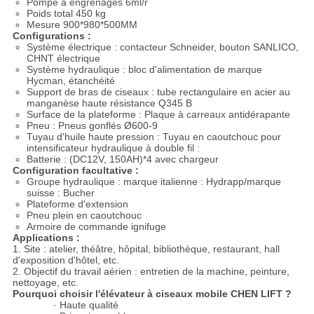
Pompe à engrenages 6ml/r
Poids total 450 kg
Mesure 900*980*500MM
Configurations :
Système électrique : contacteur Schneider, bouton SANLICO,
CHNT électrique
Système hydraulique : bloc d'alimentation de marque
Hycman, étanchéité
Support de bras de ciseaux : tube rectangulaire en acier au
manganèse haute résistance Q345 B
Surface de la plateforme : Plaque à carreaux antidérapante
Pneu : Pneus gonflés Ø600-9
Tuyau d'huile haute pression : Tuyau en caoutchouc pour
intensificateur hydraulique à double fil :
Batterie : (DC12V, 150AH)*4 avec chargeur
Configuration facultative :
Groupe hydraulique : marque italienne : Hydrapp/marque
suisse : Bucher
Plateforme d'extension
Pneu plein en caoutchouc
Armoire de commande ignifuge
Applications :
1. Site : atelier, théâtre, hôpital, bibliothèque, restaurant, hall
d'exposition d'hôtel, etc.
2. Objectif du travail aérien : entretien de la machine, peinture,
nettoyage, etc.
Pourquoi choisir l'élévateur à ciseaux mobile CHEN LIFT ?
· Haute qualité