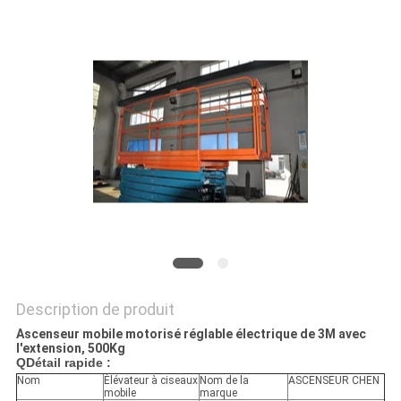
DEMANDEZ
UN DEVIS
PLAN
DU
SITE
POLITIQUE
DE
CONFIDENTIALITÉ
Description de produit
Ascenseur mobile motorisé réglable électrique de 3M avec
l'extension, 500Kg
Q
Détail rapide :
Nom
Élévateur à ciseaux
Nom de la
ASCENSEUR CHEN
mobile
marque