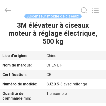
2026
CHENLIFT
(SUZHOU)
MACHINERY
CO
Ascenseur mobile de ciseaux
LTD.
All
Rights
3M élévateur à ciseaux
À
Reserved.
moteur à réglage électrique,
LA
500 kg
MAISON
PRODUITS
Lieu d'origine:
Chine
Nom de marque:
CHEN LIFT
À
Certification:
CE
PROPOS
Numéro de modèle:
SJZ0.5-3 avec rallonge
DE
Quantité de
1 ensemble
NOUS
commande min: