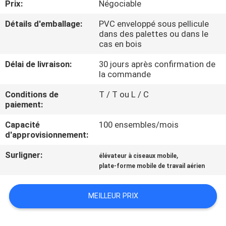
Prix:
Négociable
VISITE
DE
Détails d'emballage:
PVC enveloppé sous pellicule
dans des palettes ou dans le
L'USINE
cas en bois
Délai de livraison:
30 jours après confirmation de
CONTRÔLE
la commande
DE
Conditions de
T / T ou L / C
paiement:
LA
QUALITÉ
Capacité
100 ensembles/mois
d'approvisionnement:
Surligner:
,
NOUS
élévateur à ciseaux mobile
plate-forme mobile de travail aérien
CONTACTER
MEILLEUR PRIX
NOUVELLES