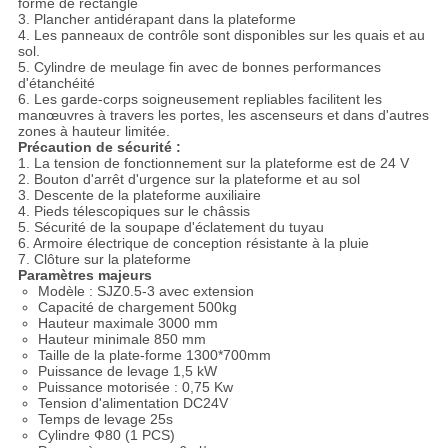
forme de rectangle
3. Plancher antidérapant dans la plateforme
4. Les panneaux de contrôle sont disponibles sur les quais et au
sol.
5. Cylindre de meulage fin avec de bonnes performances
d'étanchéité
6. Les garde-corps soigneusement repliables facilitent les
manœuvres à travers les portes, les ascenseurs et dans d'autres
zones à hauteur limitée.
Précaution de sécurité :
1. La tension de fonctionnement sur la plateforme est de 24 V
2. Bouton d'arrêt d'urgence sur la plateforme et au sol
3. Descente de la plateforme auxiliaire
4. Pieds télescopiques sur le châssis
5. Sécurité de la soupape d'éclatement du tuyau
6. Armoire électrique de conception résistante à la pluie
7. Clôture sur la plateforme
Paramètres majeurs
Modèle : SJZ0.5-3 avec extension
Capacité de chargement 500kg
Hauteur maximale 3000 mm
Hauteur minimale 850 mm
Taille de la plate-forme 1300*700mm
Puissance de levage 1,5 kW
Puissance motorisée : 0,75 Kw
Tension d'alimentation DC24V
Temps de levage 25s
Cylindre Ф80 (1 PCS)