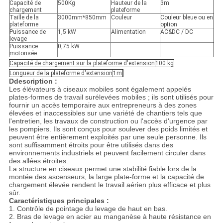
Capacité de
500Kg
Hauteur de la
3m
chargement
plateforme
Taille de la
3000mm*850mm
Couleur
Couleur bleue ou en
plateforme
option
Puissance de
1,5 kW
Alimentation
AC&DC / DC
levage
Puissance
0,75 kW
motorisée
Capacité de chargement sur la plateforme d'extension
100 kg
Longueur de la plateforme d'extension
1m
D
description :
Les élévateurs à ciseaux mobiles sont également appelés
plates-formes de travail surélevées mobiles ; ils sont utilisés pour
fournir un accès temporaire aux entrepreneurs à des zones
élevées et inaccessibles sur une variété de chantiers tels que
l'entretien, les travaux de construction ou l'accès d'urgence par
les pompiers. Ils sont conçus pour soulever des poids limités et
peuvent être entièrement exploités par une seule personne. Ils
sont suffisamment étroits pour être utilisés dans des
environnements industriels et peuvent facilement circuler dans
des allées étroites.
La structure en ciseaux permet une stabilité fiable lors de la
montée des ascenseurs, la large plate-forme et la capacité de
chargement élevée rendent le travail aérien plus efficace et plus
sûr.
Caractéristiques principales :
1. Contrôle de pointage du levage de haut en bas.
2. Bras de levage en acier au manganèse à haute résistance en