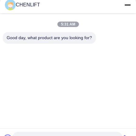
CHENLIFT
Plateforme élévatrice à ciseaux électrique compacte de 14M
avec dispositif motorisé, capacité de charge de 450 kg
5:31 AM
Mini Plate-forme élévatrice de 3,9 mètres avec plaque à
damier antidérapante
Good day, what product are you looking for?
Catégories populaires
Tous
Plate-Forme De 
Nacelle À Ciseaux 
Levage Hydraulique
Automotrice
Ascenseur Mobile 
Mini Scissor Lift
De Ciseaux
Plateforme De 
Plate-Forme De 
Levage Verticale
Travail Aérien
Récolteuse 
Ascenseur De Boom
Électrique D'ordre