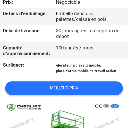
Prix:
Négociable
VISITE
DE
Détails d'emballage:
Emballé dans des
palettes/caisse en bois
L'USINE
Délai de livraison:
30 jours après la réception du
dépôt
CONTRÔLE
Capacité
100 unités / mois
DE
d'approvisionnement:
LA
Surligner:
,
élévateur à ciseaux mobile
QUALITÉ
plate-forme mobile de travail aérien
MEILLEUR PRIX
NOUS
CONTACTER
NOUVELLES