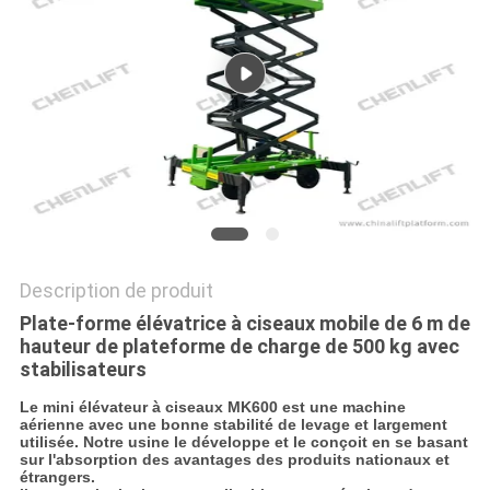
DEMANDEZ
UN DEVIS
PLAN
DU
SITE
POLITIQUE
Description de produit
DE
Plate-forme élévatrice à ciseaux mobile de 6 m de
hauteur de plateforme de charge de 500 kg avec
CONFIDENTIALITÉ
stabilisateurs
Le mini élévateur à ciseaux MK600 est une machine
aérienne avec une bonne stabilité de levage et largement
utilisée. Notre usine le développe et le conçoit en se basant
sur l'absorption des avantages des produits nationaux et
étrangers.