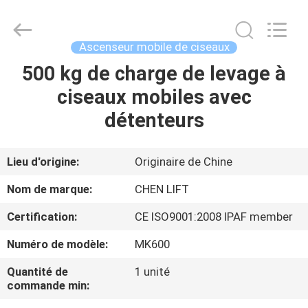
2026
CHENLIFT
(SUZHOU)
MACHINERY
CO
Ascenseur mobile de ciseaux
LTD.
All
Rights
500 kg de charge de levage à
À
Reserved.
ciseaux mobiles avec
LA
détenteurs
MAISON
PRODUITS
Lieu d'origine:
Originaire de Chine
Nom de marque:
CHEN LIFT
À
Certification:
CE ISO9001:2008 IPAF member
PROPOS
Numéro de modèle:
MK600
DE
Quantité de
1 unité
NOUS
commande min: