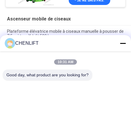
- JE NE SAIS PAS.
Ascenseur mobile de ciseaux
Plateforme élévatrice mobile à ciseaux manuelle à pousser de
7,5 mètres X-Lift 500 kg
CHENLIFT
Plateforme élévatrice à ciseaux électrique compacte de 14M
avec dispositif motorisé, capacité de charge de 450 kg
10:31 AM
Mini Plate-forme élévatrice de 3,9 mètres avec plaque à
damier antidérapante
Good day, what product are you looking for?
Catégories populaires
Tous
Plate-Forme De 
Nacelle À Ciseaux 
Levage Hydraulique
Automotrice
Ascenseur Mobile 
Mini Scissor Lift
De Ciseaux