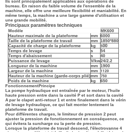
Ils sont principalement applicables aux opérations de
bureau. En raison du faible volume de l'ensemble de la
machine, elle offre une meilleure flexibilité et maniabilité. En
même temps, la machine a une large gamme d'utilisation et
une grande mobilité.
Principaux paramètres techniques
Modèle
MK600
Hauteur maximale de la plateforme
mm
6000
Taille de la plateforme de travail
mm
1850*880
Capacité de charge de la plateforme
kg
00
5
Temps de levage
s
54
Temps d'abaissement
s
40
Puissance de levage
V/kw
24/2.2
Longueur de la machine
mm
1900
Largeur de la machine
mm
1120
Hauteur de la machine (garde-corps plié)
mm
750
Poids de la machine
kg
650
Fonctionnement
Principe
La pompe hydraulique est entraînée par le moteur, l'huile
haute pression entre dans la cavité P et sort dans la cavité
A par le clapet anti-retour 1 et entre finalement dans le vérin
de levage hydraulique, ce qui fait monter lentement la
plateforme de travail.
Pour différentes charges, le limiteur de pression 2 peut
ajuster la pression de fonctionnement en conséquence, ce
qui évitera la surcharge ou la perte de pression.
Lorsque la plateforme de travail descend, l'électrovanne 4