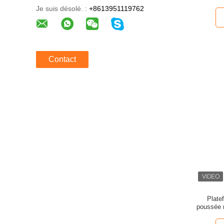
alumin
Je suis désolé. :
+8613951119762
Contact
Plate
poussée 