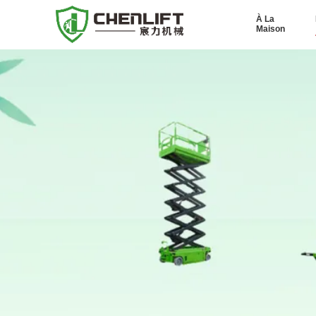
À La
Maison