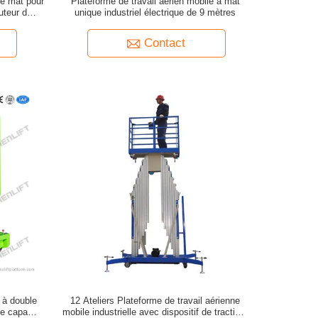
le mât pour
Plateforme de travail aérien mobile à mât
uteur de
unique industriel électrique de 9 mètres
Contact
e à double
12 Ateliers Plateforme de travail aérienne
e capacité
mobile industrielle avec dispositif de traction,