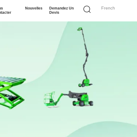
French
us
Nouvelles
Demandez Un
tacter
Devis