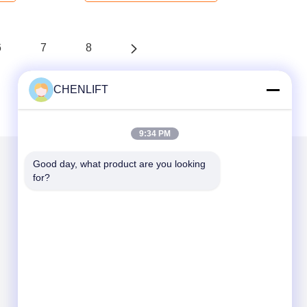
6
7
8
CHENLIFT
9:34 PM
Good day, what product are you looking 
for?
Mail nous