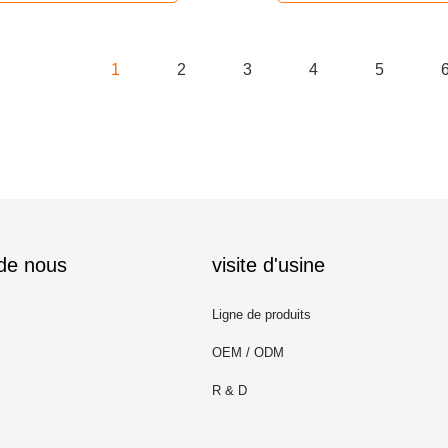
1
2
3
4
5
 de nous
visite d'usine
Ligne de produits
OEM / ODM
R & D