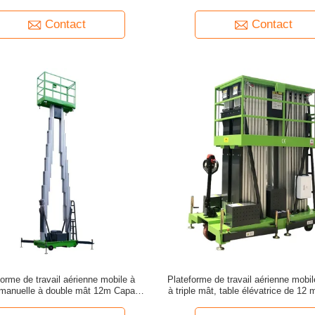
ium et à l'épreuve des explosions
de chargement de 200 kg
Contact
Contact
forme de travail aérienne mobile à
Plateforme de travail aérienne mobi
manuelle à double mât 12m Capacité
à triple mât, table élévatrice de 12 
de charge 200Kg
de charge de 300 kg