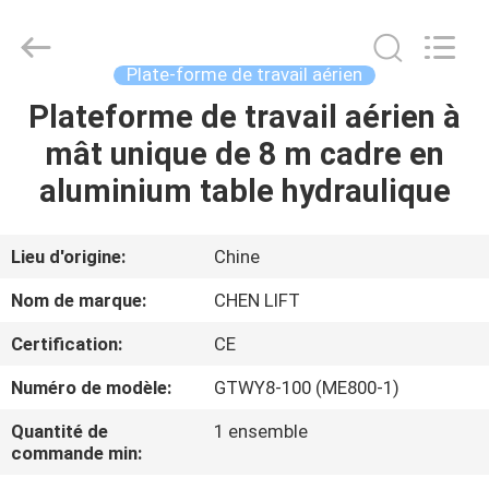
2026
CHENLIFT
(SUZHOU)
MACHINERY
CO
Plate-forme de travail aérien
LTD.
All
Rights
Plateforme de travail aérien à
À
Reserved.
mât unique de 8 m cadre en
LA
aluminium table hydraulique
MAISON
PRODUITS
Lieu d'origine:
Chine
Nom de marque:
CHEN LIFT
À
Certification:
CE
PROPOS
Numéro de modèle:
GTWY8-100 (ME800-1)
DE
Quantité de
1 ensemble
NOUS
commande min: