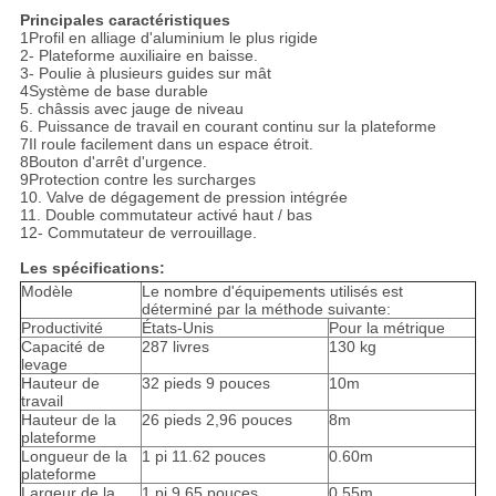
Principales caractéristiques
1Profil en alliage d'aluminium le plus rigide
2- Plateforme auxiliaire en baisse.
3- Poulie à plusieurs guides sur mât
4Système de base durable
5. châssis avec jauge de niveau
6. Puissance de travail en courant continu sur la plateforme
7Il roule facilement dans un espace étroit.
8Bouton d'arrêt d'urgence.
9Protection contre les surcharges
10. Valve de dégagement de pression intégrée
11. Double commutateur activé haut / bas
12- Commutateur de verrouillage.
Les spécifications:
Modèle
Le nombre d'équipements utilisés est
déterminé par la méthode suivante:
Productivité
États-Unis
Pour la métrique
Capacité de
287 livres
130 kg
levage
Hauteur de
32 pieds 9 pouces
10m
travail
Hauteur de la
26 pieds 2,96 pouces
8m
plateforme
Longueur de la
1 pi 11.62 pouces
0.60m
plateforme
Largeur de la
1 pi 9.65 pouces
0.55m