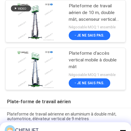
Plateforme de travail
aérien de 10 m, double
mât, ascenseur vertical
avec plateforme
Négociable MOQ:1 ensemble
d'extension
- JE NE SAIS PAS.
Plateforme d'accès
vertical mobile à double
mât
Négociable MOQ:1 ensemble
- JE NE SAIS PAS.
Plate-forme de travail aérien
Plateforme de travail aérienne en aluminium à double mât,
automotrice, élévateur vertical de 9 mètres
CHENLIFT
Plateforme de travail aérienne de 10 mètres de hauteur, à