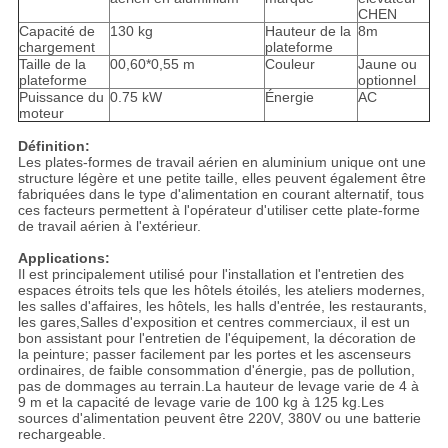
CHEN
Capacité de
130 kg
Hauteur de la
8m
chargement
plateforme
Taille de la
00,60*0,55 m
Couleur
Jaune ou
plateforme
optionnel
Puissance du
0.75 kW
Énergie
AC
moteur
Définition:
Les plates-formes de travail aérien en aluminium unique ont une
structure légère et une petite taille, elles peuvent également être
fabriquées dans le type d'alimentation en courant alternatif, tous
ces facteurs permettent à l'opérateur d'utiliser cette plate-forme
de travail aérien à l'extérieur.
Applications:
Il est principalement utilisé pour l'installation et l'entretien des
espaces étroits tels que les hôtels étoilés, les ateliers modernes,
les salles d'affaires, les hôtels, les halls d'entrée, les restaurants,
les gares,Salles d'exposition et centres commerciaux, il est un
bon assistant pour l'entretien de l'équipement, la décoration de
la peinture; passer facilement par les portes et les ascenseurs
ordinaires, de faible consommation d'énergie, pas de pollution,
pas de dommages au terrain.La hauteur de levage varie de 4 à
9 m et la capacité de levage varie de 100 kg à 125 kg.Les
sources d'alimentation peuvent être 220V, 380V ou une batterie
rechargeable.