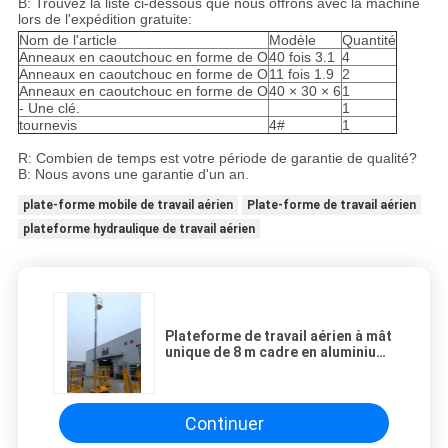
B: Trouvez la liste ci-dessous que nous offrons avec la machine
lors de l'expédition gratuite:
Nom de l'article
Modèle
Quantité
Anneaux en caoutchouc en forme de O
40 fois 3.1
4
Anneaux en caoutchouc en forme de O
11 fois 1.9
2
Anneaux en caoutchouc en forme de O
40 × 30 × 6
1
- Une clé.
1
tournevis
4#
1
R: Combien de temps est votre période de garantie de qualité?
B: Nous avons une garantie d'un an.
plate-forme mobile de travail aérien
Plate-forme de travail aérien
plateforme hydraulique de travail aérien
Plateforme de travail aérien à mât
unique de 8 m cadre en aluminium
table hydraulique
Continuer