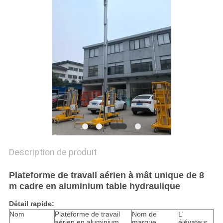
DEMANDEZ
UN DEVIS
PLAN
DU
SITE
POLITIQUE
DE
Description de produit
CONFIDENTIALITÉ
Plateforme de travail aérien à mât unique de 8
m cadre en aluminium table hydraulique
Détail rapide:
Nom
Plateforme de travail
Nom de
L'
aérien en aluminium
marque
élévateur