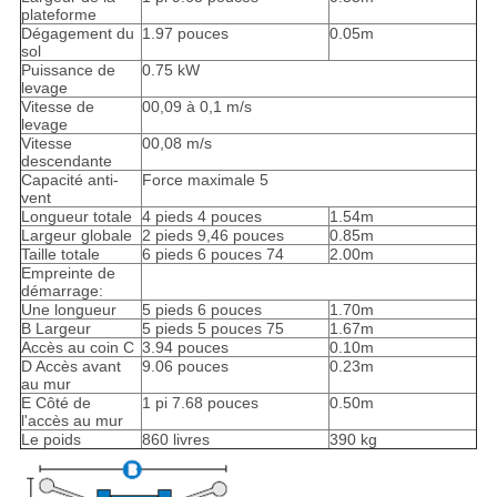
plateforme
Dégagement du
1.97 pouces
0.05m
sol
Puissance de
0.75 kW
levage
Vitesse de
00,09 à 0,1 m/s
levage
Vitesse
00,08 m/s
descendante
Capacité anti-
Force maximale 5
vent
Longueur totale
4 pieds 4 pouces
1.54m
Largeur globale
2 pieds 9,46 pouces
0.85m
Taille totale
6 pieds 6 pouces 74
2.00m
Empreinte de
démarrage:
Une longueur
5 pieds 6 pouces
1.70m
B Largeur
5 pieds 5 pouces 75
1.67m
Accès au coin C
3.94 pouces
0.10m
D Accès avant
9.06 pouces
0.23m
au mur
E Côté de
1 pi 7.68 pouces
0.50m
l'accès au mur
Le poids
860 livres
390 kg