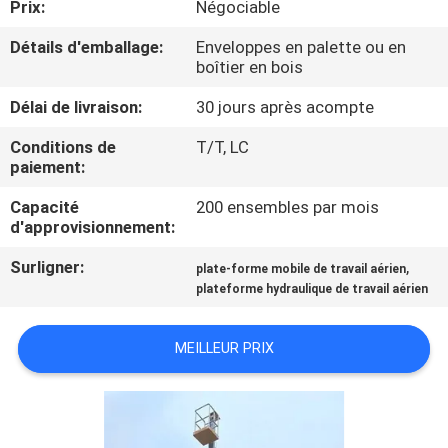
Prix:
Négociable
VISITE
DE
Détails d'emballage:
Enveloppes en palette ou en
boîtier en bois
L'USINE
Délai de livraison:
30 jours après acompte
CONTRÔLE
Conditions de
T/T, LC
paiement:
DE
Capacité
200 ensembles par mois
LA
d'approvisionnement:
QUALITÉ
Surligner:
,
plate-forme mobile de travail aérien
plateforme hydraulique de travail aérien
NOUS
CONTACTER
MEILLEUR PRIX
NOUVELLES