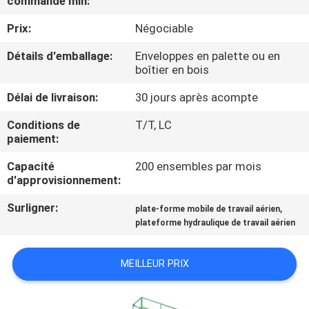
commande min:
VISITE
Prix:
Négociable
DE
L'USINE
Détails d'emballage:
Enveloppes en palette ou en
boîtier en bois
Délai de livraison:
30 jours après acompte
CONTRÔLE
DE
Conditions de
T/T, LC
paiement:
LA
Capacité
200 ensembles par mois
QUALITÉ
d'approvisionnement:
Surligner:
,
plate-forme mobile de travail aérien
NOUS
plateforme hydraulique de travail aérien
CONTACTER
MEILLEUR PRIX
NOUVELLES