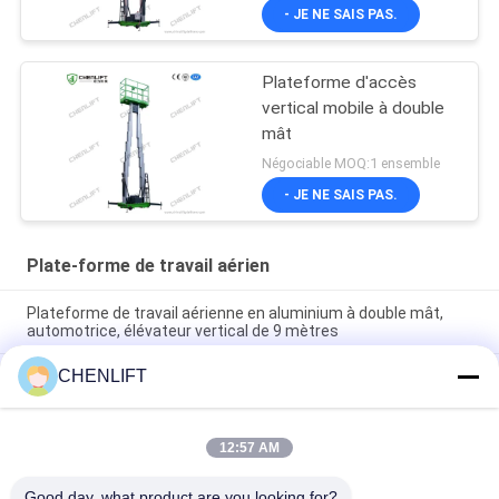
d'extension
- JE NE SAIS PAS.
Plateforme d'accès
vertical mobile à double
mât
Négociable MOQ:1 ensemble
- JE NE SAIS PAS.
Plate-forme de travail aérien
Plateforme de travail aérienne en aluminium à double mât,
automotrice, élévateur vertical de 9 mètres
CHENLIFT
Plateforme de travail aérienne de 10 mètres de hauteur, à
double mât, table élévatrice hydraulique verticale
Plateforme de travail aérien en aluminium avec hauteur de
12:57 AM
levage de 14 m, hauteur de plateforme quadruple mât de 300
kg
Good day, what product are you looking for?