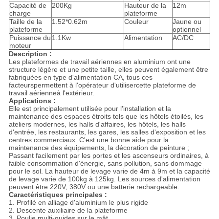
Capacité de
200Kg
Hauteur de la
12m
charge
plateforme
Taille de la
1.52*0.62m
Couleur
Jaune ou
plateforme
optionnel
Puissance du
1.1Kw
Alimentation
AC/DC
moteur
Description :
Les plateformes de travail aériennes en aluminium ont une
structure légère et une petite taille, elles peuvent également être
fabriquées en type d'alimentation CA, tous ces
facteurspermettent à l'opérateur d'utilisercette plateforme de
travail aérienneà l'extérieur.
Applications :
Elle est principalement utilisée pour l'installation et la
maintenance des espaces étroits tels que les hôtels étoilés, les
ateliers modernes, les halls d'affaires, les hôtels, les halls
d'entrée, les restaurants, les gares, les salles d'exposition et les
centres commerciaux. C'est une bonne aide pour la
maintenance des équipements, la décoration de peinture ;
Passant facilement par les portes et les ascenseurs ordinaires, à
faible consommation d'énergie, sans pollution, sans dommage
pour le sol. La hauteur de levage varie de 4m à 9m et la capacité
de levage varie de 100kg à 125kg. Les sources d'alimentation
peuvent être 220V, 380V ou une batterie rechargeable.
Caractéristiques principales :
1. Profilé en alliage d'aluminium le plus rigide
2. Descente auxiliaire de la plateforme
3. Poulie multi-guides sur le mât