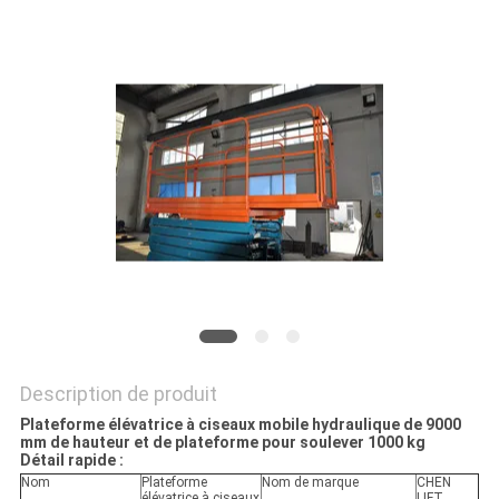
DEMANDEZ
UN DEVIS
PLAN
DU
SITE
POLITIQUE
DE
CONFIDENTIALITÉ
Description de produit
Plateforme élévatrice à ciseaux mobile hydraulique de 9000
mm de hauteur et de plateforme pour soulever 1000 kg
Détail rapide :
Nom
Plateforme
Nom de marque
CHEN
élévatrice à ciseaux
LIFT