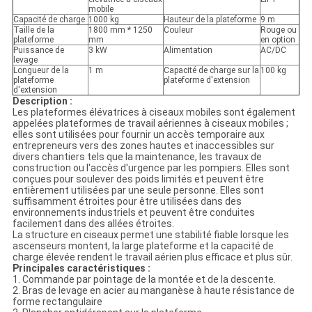
mobile
Capacité de charge
1000 kg
Hauteur de la plateforme
9 m
Taille de la
1800 mm * 1250
Couleur
Rouge ou
plateforme
mm
en option
Puissance de
3 kW
Alimentation
AC/DC
levage
Longueur de la
1 m
Capacité de charge sur la
100 kg
plateforme
plateforme d'extension
d'extension
Description :
Les plateformes élévatrices à ciseaux mobiles sont également
appelées plateformes de travail aériennes à ciseaux mobiles ;
elles sont utilisées pour fournir un accès temporaire aux
entrepreneurs vers des zones hautes et inaccessibles sur
divers chantiers tels que la maintenance, les travaux de
construction ou l'accès d'urgence par les pompiers. Elles sont
conçues pour soulever des poids limités et peuvent être
entièrement utilisées par une seule personne. Elles sont
suffisamment étroites pour être utilisées dans des
environnements industriels et peuvent être conduites
facilement dans des allées étroites.
La structure en ciseaux permet une stabilité fiable lorsque les
ascenseurs montent, la large plateforme et la capacité de
charge élevée rendent le travail aérien plus efficace et plus sûr.
Principales caractéristiques :
1. Commande par pointage de la montée et de la descente.
2. Bras de levage en acier au manganèse à haute résistance de
forme rectangulaire