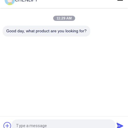
Plateforme élévatrice à ciseaux électrique compacte de 14M
avec dispositif motorisé, capacité de charge de 450 kg
11:29 AM
Mini Plate-forme élévatrice de 3,9 mètres avec plaque à
damier antidérapante
Good day, what product are you looking for?
Catégories populaires
Tous
Plate-Forme De 
Nacelle À Ciseaux 
Levage Hydraulique
Automotrice
Ascenseur Mobile 
Mini Scissor Lift
De Ciseaux
Plateforme De 
Plate-Forme De 
Levage Verticale
Travail Aérien
Récolteuse 
Ascenseur De Boom
Électrique D'ordre
Demandez un devis