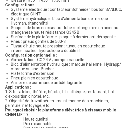
Mesure 1950 * 1450 * 1750 mm
Configurations :
Système électrique : contacteur Schneider, bouton SANLICO,
électrique CHNT
Système hydraulique : bloc d'alimentation de marque
Hycman, étanchéité
Support de bras en ciseaux : tube rectangulaire en acier au
manganèse haute résistance Q345 B
Surface de la plateforme : plaque à damier antidérapante
Pneu : pneus gonflés de 500-8
Tuyau d'huile haute pression : tuyau en caoutchouc
intensificateur hydraulique à double fil
Configuration optionnelle :
Alimentation : CC 24 V ; pompe manuelle
Bloc d'alimentation hydraulique : marque italienne : Hydrapp/
marque suisse : Bucher
Plateforme d'extension
Pneu plein en caoutchouc
Armoire de commande antidéflagrante
Applications :
1. Site : atelier, théâtre, hôpital, bibliothèque, restaurant, hall
d'exposition d'hôtel, etc.
2. Objectif de travail aérien : maintenance des machines,
peinture, nettoyage, etc.
Pourquoi choisir la plateforme élévatrice à ciseaux mobile
CHEN LIFT ?
· Haute qualité
· Prix raisonnable