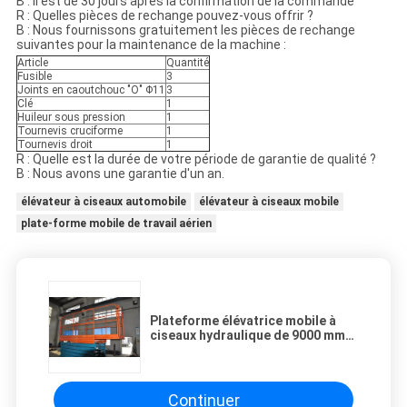
B : Il est de 30 jours après la confirmation de la commande
R : Quelles pièces de rechange pouvez-vous offrir ?
B : Nous fournissons gratuitement les pièces de rechange
suivantes pour la maintenance de la machine :
Article
Quantité
Fusible
3
Joints en caoutchouc "O" Φ11
3
Clé
1
Huileur sous pression
1
Tournevis cruciforme
1
Tournevis droit
1
R : Quelle est la durée de votre période de garantie de qualité ?
B : Nous avons une garantie d'un an.
élévateur à ciseaux automobile
élévateur à ciseaux mobile
plate-forme mobile de travail aérien
Plateforme élévatrice mobile à
ciseaux hydraulique de 9000 mm
de hauteur d'extension et de
plateforme pour lever 1000 kg
Continuer