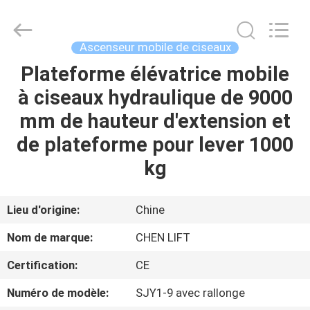
2026
CHENLIFT
(SUZHOU)
MACHINERY
CO
Ascenseur mobile de ciseaux
LTD.
All
Rights
Plateforme élévatrice mobile
À
Reserved.
à ciseaux hydraulique de 9000
LA
mm de hauteur d'extension et
MAISON
de plateforme pour lever 1000
PRODUITS
kg
À
Lieu d'origine:
Chine
PROPOS
Nom de marque:
CHEN LIFT
DE
Certification:
CE
NOUS
Numéro de modèle:
SJY1-9 avec rallonge