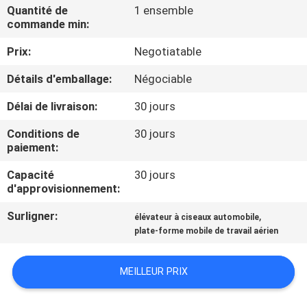
VISITE
Quantité de
1 ensemble
commande min:
DE
Prix:
Negotiatable
L'USINE
Détails d'emballage:
Négociable
CONTRÔLE
Délai de livraison:
30 jours
DE
Conditions de
30 jours
LA
paiement:
QUALITÉ
Capacité
30 jours
d'approvisionnement:
NOUS
Surligner:
,
élévateur à ciseaux automobile
plate-forme mobile de travail aérien
CONTACTER
MEILLEUR PRIX
NOUVELLES