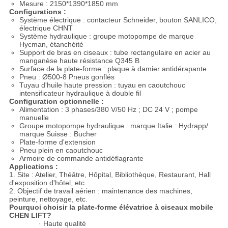
Mesure : 2150*1390*1850 mm
Configurations :
Système électrique : contacteur Schneider, bouton SANLICO,
électrique CHNT
Système hydraulique : groupe motopompe de marque
Hycman, étanchéité
Support de bras en ciseaux : tube rectangulaire en acier au
manganèse haute résistance Q345 B
Surface de la plate-forme : plaque à damier antidérapante
Pneu : Ø500-8 Pneus gonflés
Tuyau d'huile haute pression : tuyau en caoutchouc
intensificateur hydraulique à double fil
Configuration optionnelle :
Alimentation : 3 phases/380 V/50 Hz ; DC 24 V ; pompe
manuelle
Groupe motopompe hydraulique : marque Italie : Hydrapp/
marque Suisse : Bucher
Plate-forme d'extension
Pneu plein en caoutchouc
Armoire de commande antidéflagrante
Applications :
1. Site : Atelier, Théâtre, Hôpital, Bibliothèque, Restaurant, Hall
d'exposition d'hôtel, etc.
2. Objectif de travail aérien : maintenance des machines,
peinture, nettoyage, etc.
Pourquoi choisir la plate-forme élévatrice à ciseaux mobile
CHEN LIFT?
· Haute qualité