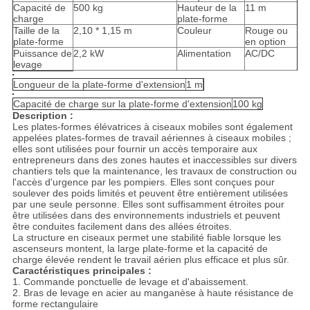
Capacité de
500 kg
Hauteur de la
11 m
charge
plate-forme
Taille de la
2,10 * 1,15 m
Couleur
Rouge ou
plate-forme
en option
Puissance de
2,2 kW
Alimentation
AC/DC
levage
Longueur de la plate-forme d'extension
1 m
Capacité de charge sur la plate-forme d'extension
100 kg
Description :
Les plates-formes élévatrices à ciseaux mobiles sont également
appelées plates-formes de travail aériennes à ciseaux mobiles ;
elles sont utilisées pour fournir un accès temporaire aux
entrepreneurs dans des zones hautes et inaccessibles sur divers
chantiers tels que la maintenance, les travaux de construction ou
l'accès d'urgence par les pompiers. Elles sont conçues pour
soulever des poids limités et peuvent être entièrement utilisées
par une seule personne. Elles sont suffisamment étroites pour
être utilisées dans des environnements industriels et peuvent
être conduites facilement dans des allées étroites.
La structure en ciseaux permet une stabilité fiable lorsque les
ascenseurs montent, la large plate-forme et la capacité de
charge élevée rendent le travail aérien plus efficace et plus sûr.
Caractéristiques principales :
1. Commande ponctuelle de levage et d'abaissement.
2. Bras de levage en acier au manganèse à haute résistance de
forme rectangulaire