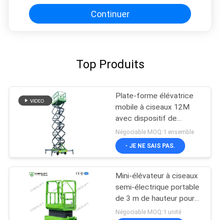
Continuer
Top Produits
Plate-forme élévatrice
mobile à ciseaux 12M
avec dispositif de
traction
Négociable MOQ:1 ensemble
- JE NE SAIS PAS.
Mini-élévateur à ciseaux
semi-électrique portable
de 3 m de hauteur pour
entrepôt
Négociable MOQ:1 unité