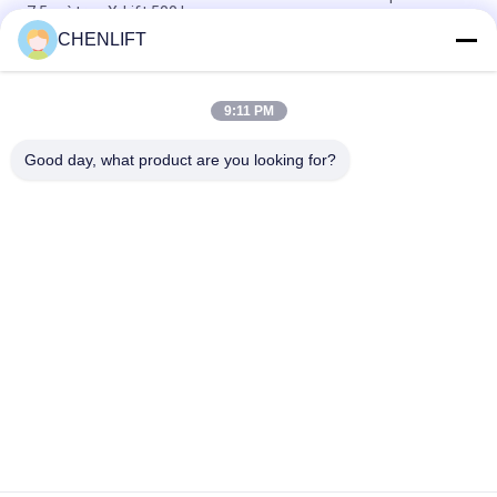
7,5 mètres X-Lift 500 kg
CHENLIFT
Plateforme élévatrice à ciseaux électrique compacte de 14M
avec dispositif motorisé, capacité de charge de 450 kg
9:11 PM
Mini Plate-forme élévatrice de 3,9 mètres avec plaque à
damier antidérapante
Good day, what product are you looking for?
Catégories populaires
Tous
Plate-Forme De 
Nacelle À Ciseaux 
Levage Hydraulique
Automotrice
Ascenseur Mobile 
Mini Scissor Lift
De Ciseaux
Plateforme De 
Plate-Forme De 
Levage Verticale
Travail Aérien
Récolteuse 
Ascenseur De Boom
Électrique D'ordre