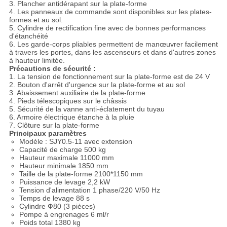
3. Plancher antidérapant sur la plate-forme
4. Les panneaux de commande sont disponibles sur les plates-
formes et au sol.
5. Cylindre de rectification fine avec de bonnes performances
d'étanchéité
6. Les garde-corps pliables permettent de manœuvrer facilement
à travers les portes, dans les ascenseurs et dans d'autres zones
à hauteur limitée.
Précautions de sécurité :
1. La tension de fonctionnement sur la plate-forme est de 24 V
2. Bouton d'arrêt d'urgence sur la plate-forme et au sol
3. Abaissement auxiliaire de la plate-forme
4. Pieds télescopiques sur le châssis
5. Sécurité de la vanne anti-éclatement du tuyau
6. Armoire électrique étanche à la pluie
7. Clôture sur la plate-forme
Principaux paramètres
Modèle : SJY0.5-11 avec extension
Capacité de charge 500 kg
Hauteur maximale 11000 mm
Hauteur minimale 1850 mm
Taille de la plate-forme 2100*1150 mm
Puissance de levage 2,2 kW
Tension d'alimentation 1 phase/220 V/50 Hz
Temps de levage 88 s
Cylindre Ф80 (3 pièces)
Pompe à engrenages 6 ml/r
Poids total 1380 kg