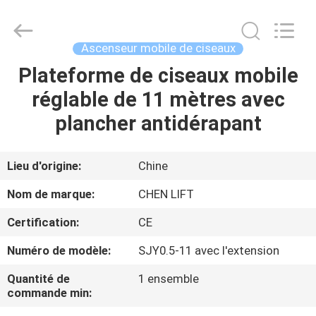
2026
CHENLIFT
(SUZHOU)
MACHINERY
CO
Ascenseur mobile de ciseaux
LTD.
All
Rights
Plateforme de ciseaux mobile
À
Reserved.
réglable de 11 mètres avec
LA
plancher antidérapant
MAISON
PRODUITS
Lieu d'origine:
Chine
Nom de marque:
CHEN LIFT
À
Certification:
CE
PROPOS
Numéro de modèle:
SJY0.5-11 avec l'extension
DE
Quantité de
1 ensemble
NOUS
commande min: