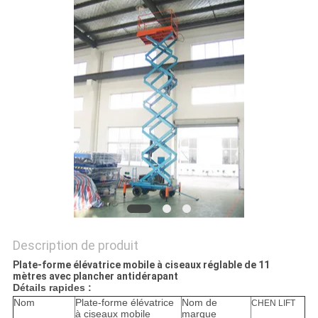
DEMANDEZ
UN DEVIS
PLAN
DU
SITE
POLITIQUE
DE
CONFIDENTIALITÉ
Description de produit
Plate-forme élévatrice mobile à ciseaux réglable de 11
mètres avec plancher antidérapant
Détails rapides :
Nom
Plate-forme élévatrice
Nom de
CHEN LIFT
à ciseaux mobile
marque