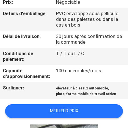
Prix:
Négociable
VISITE
DE
Détails d'emballage:
PVC enveloppé sous pellicule
dans des palettes ou dans le
L'USINE
cas en bois
Délai de livraison:
30 jours après confirmation de
CONTRÔLE
la commande
DE
Conditions de
T / T ou L / C
paiement:
LA
QUALITÉ
Capacité
100 ensembles/mois
d'approvisionnement:
Surligner:
,
NOUS
élévateur à ciseaux automobile
plate-forme mobile de travail aérien
CONTACTER
MEILLEUR PRIX
NOUVELLES