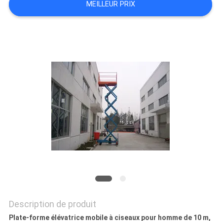
MEILLEUR PRIX
DEMANDEZ
UN DEVIS
PLAN
DU
SITE
POLITIQUE
DE
CONFIDENTIALITÉ
Description de produit
Plate-forme élévatrice mobile à ciseaux pour homme de 10 m,