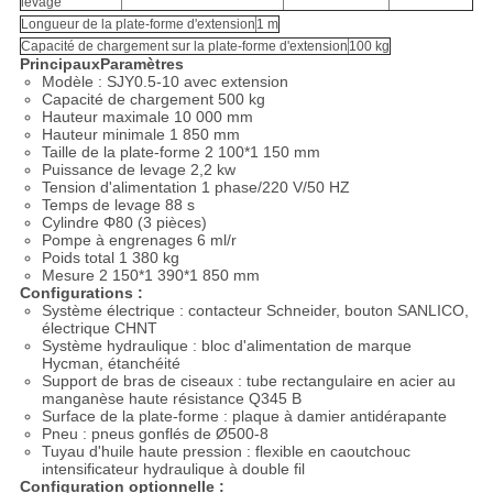
levage
Longueur de la plate-forme d'extension
1 m
Capacité de chargement sur la plate-forme d'extension
100 kg
Principaux
Paramètres
Modèle : SJY0.5-10 avec extension
Capacité de chargement 500 kg
Hauteur maximale 10 000 mm
Hauteur minimale 1 850 mm
Taille de la plate-forme 2 100*1 150 mm
Puissance de levage 2,2 kw
Tension d'alimentation 1 phase/220 V/50 HZ
Temps de levage 88 s
Cylindre Φ80 (3 pièces)
Pompe à engrenages 6 ml/r
Poids total 1 380 kg
Mesure 2 150*1 390*1 850 mm
Configurations :
Système électrique : contacteur Schneider, bouton SANLICO,
électrique CHNT
Système hydraulique : bloc d'alimentation de marque
Hycman, étanchéité
Support de bras de ciseaux : tube rectangulaire en acier au
manganèse haute résistance Q345 B
Surface de la plate-forme : plaque à damier antidérapante
Pneu : pneus gonflés de Ø500-8
Tuyau d'huile haute pression : flexible en caoutchouc
intensificateur hydraulique à double fil
Configuration optionnelle :