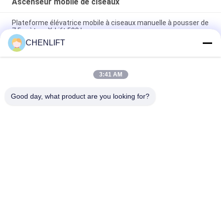
Ascenseur mobile de ciseaux
Plateforme élévatrice mobile à ciseaux manuelle à pousser de
7,5 mètres X-Lift 500 kg
CHENLIFT
Plateforme élévatrice à ciseaux électrique compacte de 14M
avec dispositif motorisé, capacité de charge de 450 kg
3:41 AM
Mini Plate-forme élévatrice de 3,9 mètres avec plaque à
damier antidérapante
Good day, what product are you looking for?
Catégories populaires
Tous
Plate-Forme De 
Nacelle À Ciseaux 
Levage Hydraulique
Automotrice
Ascenseur Mobile 
Mini Scissor Lift
De Ciseaux
Plateforme De 
Plate-Forme De 
Levage Verticale
Travail Aérien