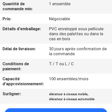
VISITE
Quantité de
1 ensemble
commande min:
DE
Prix:
Négociable
L'USINE
Détails d'emballage:
PVC enveloppé sous pellicule
dans des palettes ou dans le
CONTRÔLE
cas en bois
DE
Délai de livraison:
30 jours après confirmation de
LA
la commande
QUALITÉ
Conditions de
T / T ou L / C
paiement:
NOUS
Capacité
100 ensembles/mois
d'approvisionnement:
CONTACTER
Surligner:
,
élévateur à ciseaux mobile
élévateur à ciseaux automobile
NOUVELLES