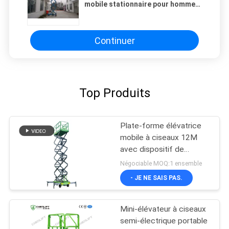
mobile stationnaire pour homme
10 m, plateforme élévatrice à
ciseaux fixe portable
Continuer
Top Produits
Plate-forme élévatrice
mobile à ciseaux 12M
avec dispositif de
traction
Négociable MOQ:1 ensemble
- JE NE SAIS PAS.
Mini-élévateur à ciseaux
semi-électrique portable