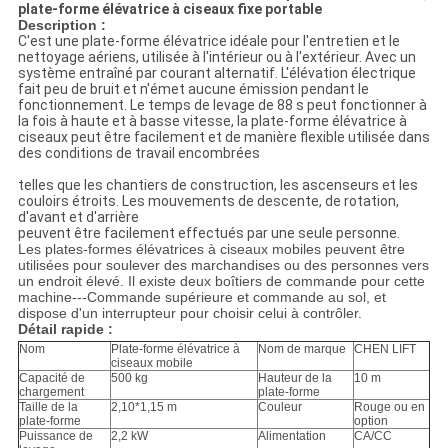
plate-forme élévatrice à ciseaux fixe portable
Description :
C'est une plate-forme élévatrice idéale pour l'entretien et le
nettoyage aériens, utilisée à l'intérieur ou à l'extérieur. Avec un
système entraîné par courant alternatif. L'élévation électrique
fait peu de bruit et n'émet aucune émission pendant le
fonctionnement. Le temps de levage de 88 s peut fonctionner à
la fois à haute et à basse vitesse, la plate-forme élévatrice à
ciseaux peut être facilement et de manière flexible utilisée dans
des conditions de travail encombrées
telles que les chantiers de construction, les ascenseurs et les
couloirs étroits. Les mouvements de descente, de rotation,
d'avant et d'arrière
peuvent être facilement effectués par une seule personne.
Les plates-formes élévatrices à ciseaux mobiles peuvent être
utilisées pour soulever des marchandises ou des personnes vers
un endroit élevé. Il existe deux boîtiers de commande pour cette
machine---Commande supérieure et commande au sol, et
dispose d'un interrupteur pour choisir celui à contrôler.
Détail rapide :
Nom
Plate-forme élévatrice à
Nom de marque
CHEN LIFT
ciseaux mobile
Capacité de
500 kg
Hauteur de la
10 m
chargement
plate-forme
Taille de la
2,10*1,15 m
Couleur
Rouge ou en
plate-forme
option
Puissance de
2,2 kW
Alimentation
CA/CC