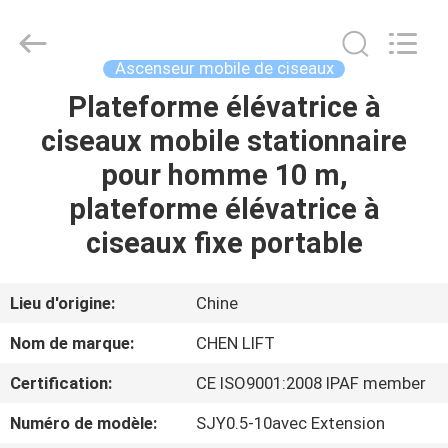
2026
CHENLIFT
(SUZHOU)
MACHINERY
CO
Ascenseur mobile de ciseaux
LTD.
All
Rights
Plateforme élévatrice à
À
Reserved.
ciseaux mobile stationnaire
LA
pour homme 10 m,
MAISON
plateforme élévatrice à
PRODUITS
ciseaux fixe portable
À
Lieu d'origine:
Chine
PROPOS
Nom de marque:
CHEN LIFT
DE
Certification:
CE ISO9001:2008 IPAF member
NOUS
Numéro de modèle:
SJY0.5-10avec Extension