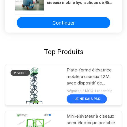
ciseaux mobile hydraulique de 450
kg et d'une plateforme de 3
mètres avec extension optionnelle
Continuer
Top Produits
Plate-forme élévatrice
mobile à ciseaux 12M
avec dispositif de
traction
Négociable MOQ:1 ensemble
- JE NE SAIS PAS.
Mini-élévateur à ciseaux
semi-électrique portable