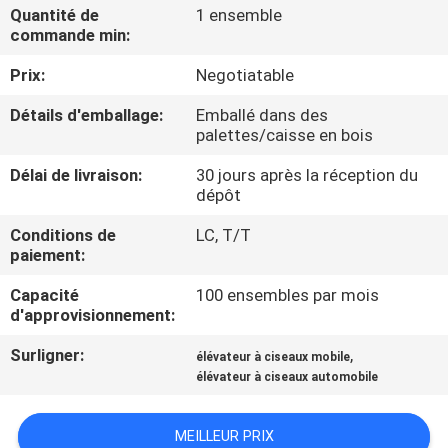
VISITE
Quantité de
1 ensemble
commande min:
DE
Prix:
Negotiatable
L'USINE
Détails d'emballage:
Emballé dans des
palettes/caisse en bois
CONTRÔLE
Délai de livraison:
30 jours après la réception du
DE
dépôt
LA
Conditions de
LC, T/T
QUALITÉ
paiement:
Capacité
100 ensembles par mois
NOUS
d'approvisionnement:
CONTACTER
Surligner:
,
élévateur à ciseaux mobile
élévateur à ciseaux automobile
NOUVELLES
MEILLEUR PRIX