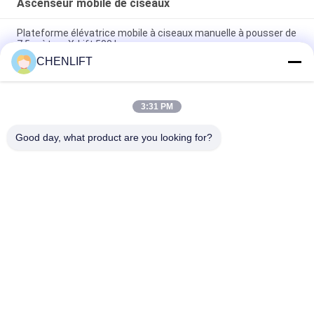
Ascenseur mobile de ciseaux
Plateforme élévatrice mobile à ciseaux manuelle à pousser de
7,5 mètres X-Lift 500 kg
CHENLIFT
Plateforme élévatrice à ciseaux électrique compacte de 14M
avec dispositif motorisé, capacité de charge de 450 kg
3:31 PM
Mini Plate-forme élévatrice de 3,9 mètres avec plaque à
damier antidérapante
Good day, what product are you looking for?
Catégories populaires
Tous
Plate-Forme De 
Nacelle À Ciseaux 
Levage Hydraulique
Automotrice
Ascenseur Mobile 
Mini Scissor Lift
De Ciseaux
Plateforme De 
Plate-Forme De 
Levage Verticale
Travail Aérien