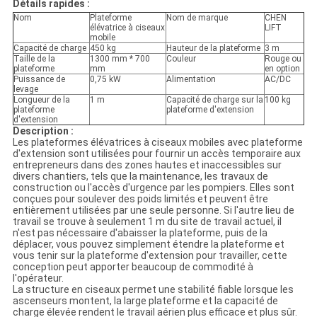
Détails rapides :
Nom
Plateforme
Nom de marque
CHEN
élévatrice à ciseaux
LIFT
mobile
Capacité de charge
450 kg
Hauteur de la plateforme
3 m
Taille de la
1300 mm * 700
Couleur
Rouge ou
plateforme
mm
en option
Puissance de
0,75 kW
Alimentation
AC/DC
levage
Longueur de la
1 m
Capacité de charge sur la
100 kg
plateforme
plateforme d'extension
d'extension
Description :
Les plateformes élévatrices à ciseaux mobiles avec plateforme
d'extension sont utilisées pour fournir un accès temporaire aux
entrepreneurs dans des zones hautes et inaccessibles sur
divers chantiers, tels que la maintenance, les travaux de
construction ou l'accès d'urgence par les pompiers. Elles sont
conçues pour soulever des poids limités et peuvent être
entièrement utilisées par une seule personne. Si l'autre lieu de
travail se trouve à seulement 1 m du site de travail actuel, il
n'est pas nécessaire d'abaisser la plateforme, puis de la
déplacer, vous pouvez simplement étendre la plateforme et
vous tenir sur la plateforme d'extension pour travailler, cette
conception peut apporter beaucoup de commodité à
l'opérateur.
La structure en ciseaux permet une stabilité fiable lorsque les
ascenseurs montent, la large plateforme et la capacité de
charge élevée rendent le travail aérien plus efficace et plus sûr.