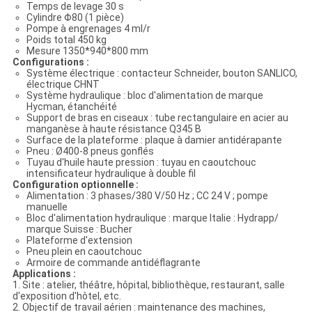
Temps de levage 30 s
Cylindre Φ80 (1 pièce)
Pompe à engrenages 4 ml/r
Poids total 450 kg
Mesure 1350*940*800 mm
Configurations :
Système électrique : contacteur Schneider, bouton SANLICO,
électrique CHNT
Système hydraulique : bloc d'alimentation de marque
Hycman, étanchéité
Support de bras en ciseaux : tube rectangulaire en acier au
manganèse à haute résistance Q345 B
Surface de la plateforme : plaque à damier antidérapante
Pneu : Ø400-8 pneus gonflés
Tuyau d'huile haute pression : tuyau en caoutchouc
intensificateur hydraulique à double fil
Configuration optionnelle :
Alimentation : 3 phases/380 V/50 Hz ; CC 24 V ; pompe
manuelle
Bloc d'alimentation hydraulique : marque Italie : Hydrapp/
marque Suisse : Bucher
Plateforme d'extension
Pneu plein en caoutchouc
Armoire de commande antidéflagrante
Applications :
1. Site : atelier, théâtre, hôpital, bibliothèque, restaurant, salle
d'exposition d'hôtel, etc.
2. Objectif de travail aérien : maintenance des machines,