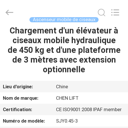
2026
CHENLIFT
(SUZHOU)
MACHINERY
CO
Ascenseur mobile de ciseaux
LTD.
All
Rights
Chargement d'un élévateur à
À
Reserved.
ciseaux mobile hydraulique
LA
de 450 kg et d'une plateforme
MAISON
de 3 mètres avec extension
PRODUITS
optionnelle
À
Lieu d'origine:
Chine
PROPOS
Nom de marque:
CHEN LIFT
DE
Certification:
CE ISO9001:2008 IPAF member
NOUS
Numéro de modèle:
SJY0.45-3