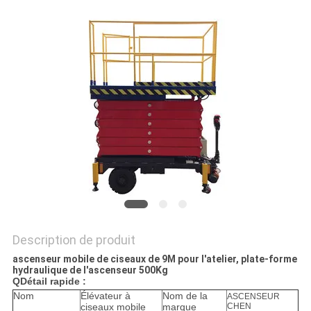
DEMANDEZ
UN DEVIS
PLAN
DU
SITE
POLITIQUE
DE
CONFIDENTIALITÉ
Description de produit
ascenseur mobile de ciseaux de 9M pour l'atelier, plate-forme
hydraulique de l'ascenseur 500Kg
Q
Détail rapide :
Nom
Élévateur à
Nom de la
ASCENSEUR
ciseaux mobile
marque
CHEN