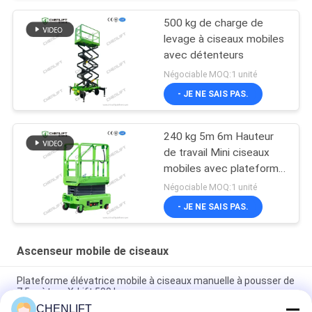
500 kg de charge de
levage à ciseaux mobiles
avec détenteurs
Négociable MOQ:1 unité
- JE NE SAIS PAS.
240 kg 5m 6m Hauteur
de travail Mini ciseaux
mobiles avec plateforme
d'extension
Négociable MOQ:1 unité
- JE NE SAIS PAS.
Ascenseur mobile de ciseaux
Plateforme élévatrice mobile à ciseaux manuelle à pousser de
7,5 mètres X-Lift 500 kg
CHENLIFT