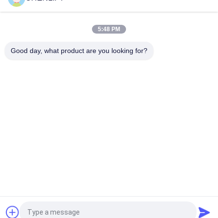
Plateforme élévatrice à ciseaux électrique compacte de 14M
avec dispositif motorisé, capacité de charge de 450 kg
5:48 PM
Mini Plate-forme élévatrice de 3,9 mètres avec plaque à
damier antidérapante
Good day, what product are you looking for?
Catégories populaires
Tous
Plate-Forme De 
Nacelle À Ciseaux 
Levage Hydraulique
Automotrice
Ascenseur Mobile 
Mini Scissor Lift
De Ciseaux
Plateforme De 
Plate-Forme De 
Levage Verticale
Travail Aérien
Récolteuse 
Ascenseur De Boom
Électrique D'ordre
Demandez un devis