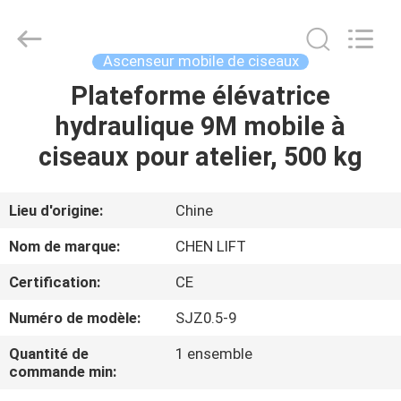
2026
CHENLIFT
(SUZHOU)
MACHINERY
CO
Ascenseur mobile de ciseaux
LTD.
All
Rights
Plateforme élévatrice
À
Reserved.
hydraulique 9M mobile à
LA
ciseaux pour atelier, 500 kg
MAISON
PRODUITS
Lieu d'origine:
Chine
Nom de marque:
CHEN LIFT
À
Certification:
CE
PROPOS
Numéro de modèle:
SJZ0.5-9
DE
Quantité de
1 ensemble
NOUS
commande min: