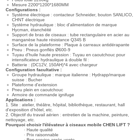
Mesure 2200*1200*1680MM
Configurations :
Système électrique : contacteur Schneider, bouton SANLICO,
CHNT électrique
Système hydraulique : bloc d'alimentation de marque
Hycman, étanchéité
Support de bras de ciseaux : tube rectangulaire en acier au
manganèse haute résistance Q345 B
Surface de la plateforme : Plaque à carreaux antidérapante
Pneu : Pneus gonflés Ø600-9
Tuyau d'huile haute pression : Tuyau en caoutchouc pour
intensificateur hydraulique à double fil :
Batterie : (DC12V, 150AH)*4 avec chargeur
Configuration facultative :
Groupe hydraulique : marque italienne : Hydrapp/marque
suisse : Bucher
Plateforme d'extension
Pneu plein en caoutchouc
Armoire de commande ignifuge
Applications :
1. Site : atelier, théâtre, hôpital, bibliothèque, restaurant, hall
d'exposition d'hôtel, etc.
2. Objectif du travail aérien : entretien de la machine, peinture,
nettoyage, etc.
Pourquoi choisir l'élévateur à ciseaux mobile CHEN LIFT ?
· Haute qualité
· Prix raisonnable
· Bon service après-vente