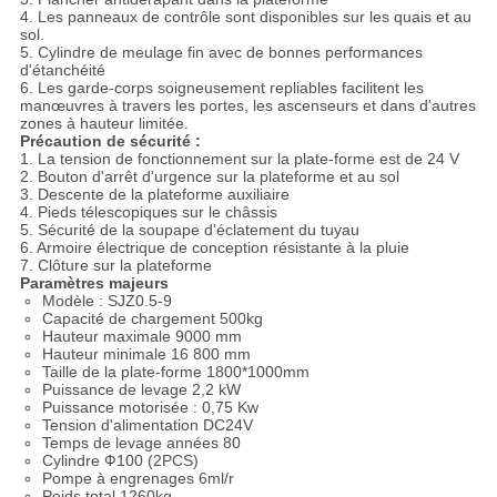
4. Les panneaux de contrôle sont disponibles sur les quais et au
sol.
5. Cylindre de meulage fin avec de bonnes performances
d'étanchéité
6. Les garde-corps soigneusement repliables facilitent les
manœuvres à travers les portes, les ascenseurs et dans d'autres
zones à hauteur limitée.
Précaution de sécurité :
1. La tension de fonctionnement sur la plate-forme est de 24 V
2. Bouton d'arrêt d'urgence sur la plateforme et au sol
3. Descente de la plateforme auxiliaire
4. Pieds télescopiques sur le châssis
5. Sécurité de la soupape d'éclatement du tuyau
6. Armoire électrique de conception résistante à la pluie
7. Clôture sur la plateforme
Paramètres majeurs
Modèle : SJZ0.5-9
Capacité de chargement 500kg
Hauteur maximale 9000 mm
Hauteur minimale 16 800 mm
Taille de la plate-forme 1800*1000mm
Puissance de levage 2,2 kW
Puissance motorisée : 0,75 Kw
Tension d'alimentation DC24V
Temps de levage années 80
Cylindre Ф100 (2PCS)
Pompe à engrenages 6ml/r
Poids total 1260kg