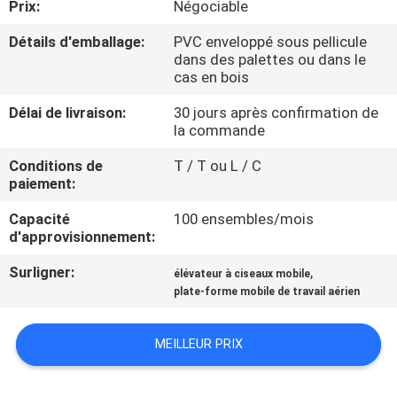
Prix:
Négociable
VISITE
DE
Détails d'emballage:
PVC enveloppé sous pellicule
dans des palettes ou dans le
L'USINE
cas en bois
Délai de livraison:
30 jours après confirmation de
CONTRÔLE
la commande
DE
Conditions de
T / T ou L / C
paiement:
LA
QUALITÉ
Capacité
100 ensembles/mois
d'approvisionnement:
Surligner:
,
NOUS
élévateur à ciseaux mobile
plate-forme mobile de travail aérien
CONTACTER
MEILLEUR PRIX
NOUVELLES