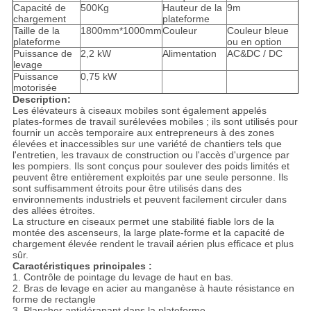
Capacité de
500Kg
Hauteur de la
9m
chargement
plateforme
Taille de la
1800mm*1000mm
Couleur
Couleur bleue
plateforme
ou en option
Puissance de
2,2 kW
Alimentation
AC&DC / DC
levage
Puissance
0,75 kW
motorisée
Description:
Les élévateurs à ciseaux mobiles sont également appelés
plates-formes de travail surélevées mobiles ; ils sont utilisés pour
fournir un accès temporaire aux entrepreneurs à des zones
élevées et inaccessibles sur une variété de chantiers tels que
l'entretien, les travaux de construction ou l'accès d'urgence par
les pompiers. Ils sont conçus pour soulever des poids limités et
peuvent être entièrement exploités par une seule personne. Ils
sont suffisamment étroits pour être utilisés dans des
environnements industriels et peuvent facilement circuler dans
des allées étroites.
La structure en ciseaux permet une stabilité fiable lors de la
montée des ascenseurs, la large plate-forme et la capacité de
chargement élevée rendent le travail aérien plus efficace et plus
sûr.
Caractéristiques principales :
1. Contrôle de pointage du levage de haut en bas.
2. Bras de levage en acier au manganèse à haute résistance en
forme de rectangle
3. Plancher antidérapant dans la plateforme