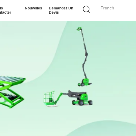
French
us
Nouvelles
Demandez Un
tacter
Devis