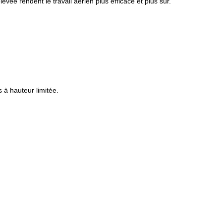
vée rendent le travail aérien plus efficace et plus sûr.
 à hauteur limitée.