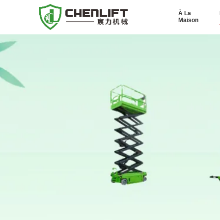
À La
Maison