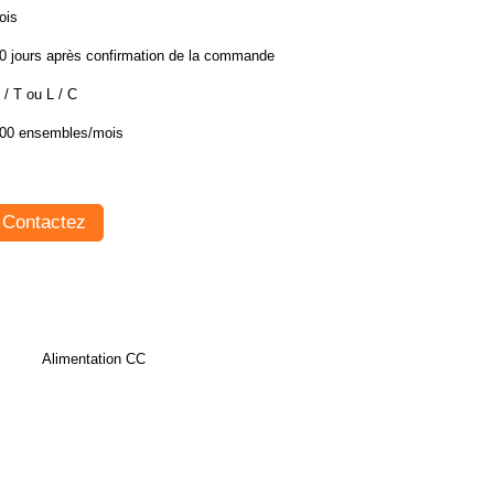
ois
0 jours après confirmation de la commande
 / T ou L / C
00 ensembles/mois
Contactez
Alimentation CC