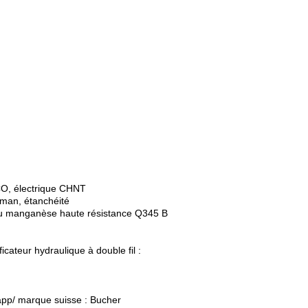
CO, électrique CHNT
man, étanchéité
 au manganèse haute résistance Q345 B
icateur hydraulique à double fil :
app/ marque suisse : Bucher