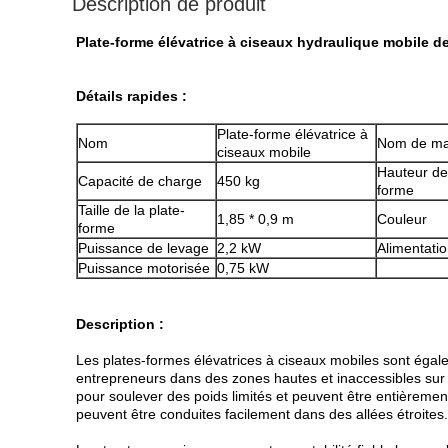
Description de produit
Plate-forme élévatrice à ciseaux hydraulique mobile d
Détails rapides :
Plate-forme élévatrice à
Nom
Nom de m
ciseaux mobile
Hauteur de 
Capacité de charge
450 kg
forme
Taille de la plate-
1,85 * 0,9 m
Couleur
forme
Puissance de levage
2,2 kW
Alimentati
Puissance motorisée
0,75 kW
Description :
Les plates-formes élévatrices à ciseaux mobiles sont égale
entrepreneurs dans des zones hautes et inaccessibles sur d
pour soulever des poids limités et peuvent être entièremen
peuvent être conduites facilement dans des allées étroites.