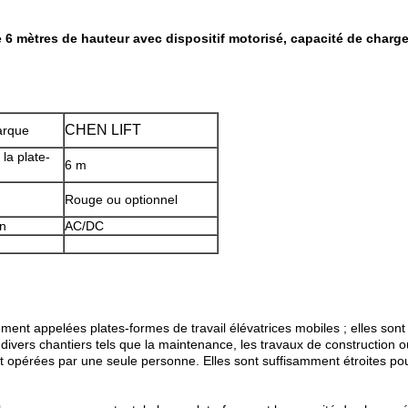
e 6 mètres de hauteur avec dispositif motorisé, capacité de charg
CHEN LIFT
arque
la plate-
6 m
Rouge ou optionnel
on
AC/DC
ment appelées plates-formes de travail élévatrices mobiles ; elles sont
ivers chantiers tels que la maintenance, les travaux de construction o
t opérées par une seule personne. Elles sont suffisamment étroites pou