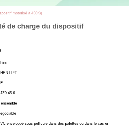
spositif motorisé à 450Kg
é de charge du dispositif
e
hine
HEN LIFT
CE
JZ0.45-6
 ensemble
égociable
VC enveloppé sous pellicule dans des palettes ou dans le cas en