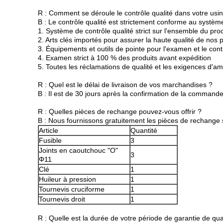
R : Comment se déroule le contrôle qualité dans votre usi
B : Le contrôle qualité est strictement conforme au système
1. Système de contrôle qualité strict sur l'ensemble du pr
2. Arts clés importés pour assurer la haute qualité de nos 
3. Équipements et outils de pointe pour l'examen et le cont
4. Examen strict à 100 % des produits avant expédition
5. Toutes les réclamations de qualité et les exigences d'a
R : Quel est le délai de livraison de vos marchandises ?
B : Il est de 30 jours après la confirmation de la command
R : Quelles pièces de rechange pouvez-vous offrir ?
B : Nous fournissons gratuitement les pièces de rechange s
Article
Quantité
Fusible
3
Joints en caoutchouc "O"
3
Φ11
Clé
1
Huileur à pression
1
Tournevis cruciforme
1
Tournevis droit
1
R : Quelle est la durée de votre période de garantie de qua