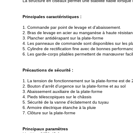
La structure en ciseaux permet une stabilité fiable lorsque 
Principales caractéristiques :
1. Commande par point de levage et d'abaissement.
2. Bras de levage en acier au manganèse à haute résistan
3. Plancher antidérapant sur la plate-forme
4. Les panneaux de commande sont disponibles sur les pla
5. Cylindre de rectification fine avec de bonnes performan
6. Les garde-corps pliables permettent de manœuvrer facil
Précautions de sécurité :
1. La tension de fonctionnement sur la plate-forme est de 
2. Bouton d'arrêt d'urgence sur la plate-forme et au sol
3. Abaissement auxiliaire de la plate-forme
4. Pieds télescopiques sur le châssis
5. Sécurité de la vanne d'éclatement du tuyau
6. Armoire électrique étanche à la pluie
7. Clôture sur la plate-forme
Principaux paramètres