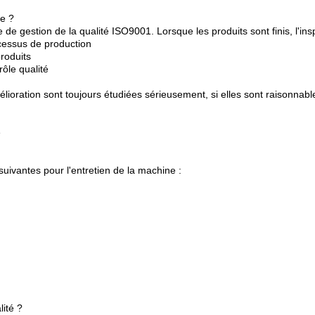
ne ?
 de gestion de la qualité ISO9001. Lorsque les produits sont finis, l'i
ocessus de production
produits
rôle qualité
mélioration sont toujours étudiées sérieusement, si elles sont raisonna
e
uivantes pour l'entretien de la machine :
lité ?