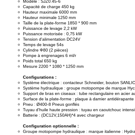
Modèle : SJZ0.45-6
Capacité de charge 450 kg
Hauteur maximale 6000 mm
Hauteur minimale 1250 mm
Taille de la plate-forme 1850 * 900 mm
Puissance de levage 2,2 kW
Puissance motorisée : 0,75 kW
Tension d'alimentation DC24V
Temps de levage 54s
Cylindre Ф80 (2 pièces)
Pompe à engrenages 6 ml/r
Poids total 650 kg
Mesure 2200 * 1080 * 1250 mm
Configurations :
Système électrique : contacteur Schneider, bouton SANLI
Système hydraulique : groupe motopompe de marque Hyc
Support de bras en ciseaux : tube rectangulaire en acier
Surface de la plate-forme : plaque à damier antidérapante
Pneu : Ø400-8 Pneus gonflés
Tuyau d'huile haute pression : tuyau en caoutchouc intensif
Batterie : (DC12V,150AH)*4 avec chargeur
Configuration optionnelle :
Groupe motopompe hydraulique : marque italienne : Hydr