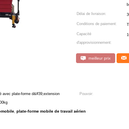
b
Délai de livraison:
3
Conditions de paiement:
T
Capacité
1
d'approvisionnement:
meilleur prix
sé avec plate-forme d&#39;extension
Pouvoir:
100kg
omobile
plate-forme mobile de travail aérien
,