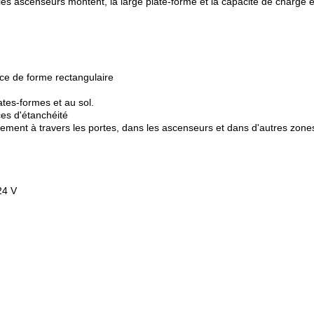
les ascenseurs montent, la large plate-forme et la capacité de charge éle
ce de forme rectangulaire
tes-formes et au sol.
ces d'étanchéité
ement à travers les portes, dans les ascenseurs et dans d'autres zones
24 V