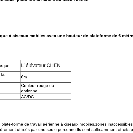
que à ciseaux mobiles avec une hauteur de plateforme de 6 mètr
L' élévateur CHEN
arque
 la
6m
Couleur rouge ou
optionnel
AC/DC
late-forme de travail aérienne à ciseaux mobiles.zones inaccessibles s
èrement utilisés par une seule personne.Ils sont suffisamment étroits p