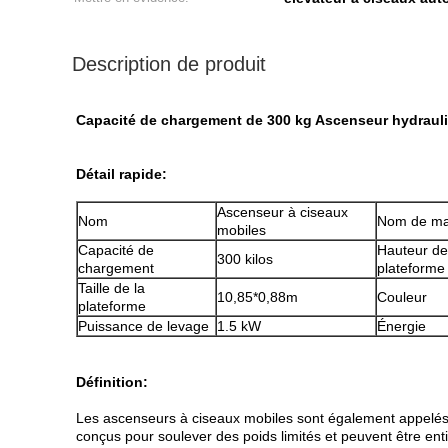
Description de produit
Capacité de chargement de 300 kg Ascenseur hydrauli
Détail rapide:
Ascenseur à ciseaux
Nom
Nom de m
mobiles
Capacité de
Hauteur de
300 kilos
chargement
plateforme
Taille de la
10,85*0,88m
Couleur
plateforme
Puissance de levage
1.5 kW
Énergie
Définition:
Les ascenseurs à ciseaux mobiles sont également appelés p
conçus pour soulever des poids limités et peuvent être enti