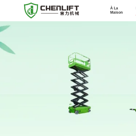
À La
Maison