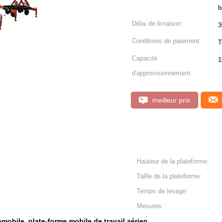
b
Délai de livraison:
3
Conditions de paiement:
T
Capacité
1
d'approvisionnement:
meilleur prix
Hauteur de la plateforme:
Taille de la plateforme:
Temps de levage:
Mesures:
omobile
plate-forme mobile de travail aérien
,