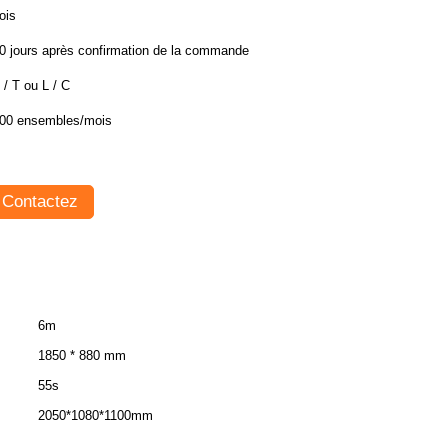
ois
0 jours après confirmation de la commande
 / T ou L / C
00 ensembles/mois
Contactez
6m
1850 * 880 mm
55s
2050*1080*1100mm