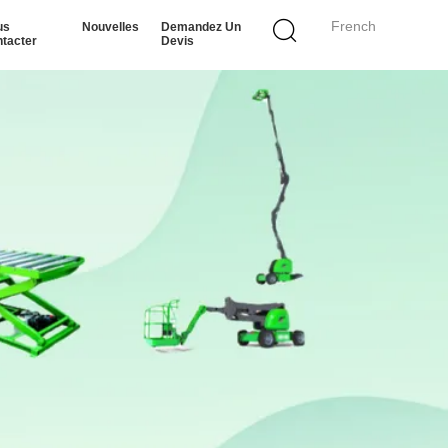
French
us
Nouvelles
Demandez Un
tacter
Devis