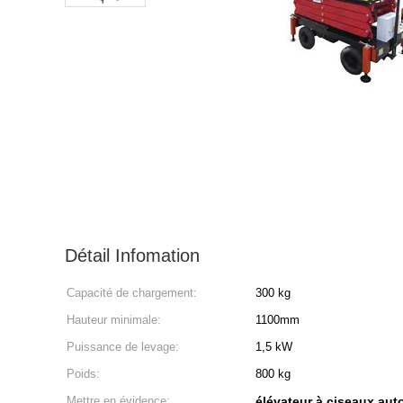
Détail Infomation
Capacité de chargement:
300 kg
Hauteur minimale:
1100mm
Puissance de levage:
1,5 kW
Poids:
800 kg
Mettre en évidence:
élévateur à ciseaux aut