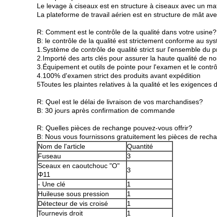
Le levage à ciseaux est en structure à ciseaux avec un ma
La plateforme de travail aérien est en structure de mât a
R: Comment est le contrôle de la qualité dans votre usine?
B: le contrôle de la qualité est strictement conforme au sy
1.Système de contrôle de qualité strict sur l'ensemble du 
2.Importé des arts clés pour assurer la haute qualité de no
3.Équipement et outils de pointe pour l'examen et le contrôl
4.100% d'examen strict des produits avant expédition
5Toutes les plaintes relatives à la qualité et les exigence
R: Quel est le délai de livraison de vos marchandises?
B: 30 jours après confirmation de commande
R: Quelles pièces de rechange pouvez-vous offrir?
B: Nous vous fournissons gratuitement les pièces de recha
Nom de l'article
Quantité
Fuseau
3
Sceaux en caoutchouc "O"
3
Φ11
- Une clé
1
Huileuse sous pression
1
Détecteur de vis croisé
1
Tournevis droit
1