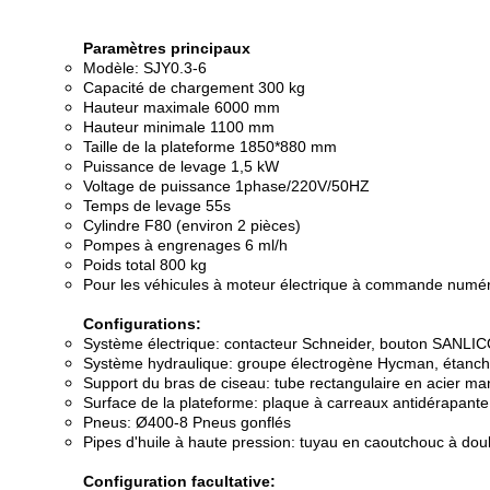
Paramètres principaux
Modèle: SJY0.3-6
Capacité de chargement 300 kg
Hauteur maximale 6000 mm
Hauteur minimale 1100 mm
Taille de la plateforme 1850*880 mm
Puissance de levage 1,5 kW
Voltage de puissance 1phase/220V/50HZ
Temps de levage 55s
Cylindre F80 (environ 2 pièces)
Pompes à engrenages 6 ml/h
Poids total 800 kg
Pour les véhicules à moteur électrique à commande numériqu
Configurations:
Système électrique: contacteur Schneider, bouton SANLIC
Système hydraulique: groupe électrogène Hycman, étanch
Support du bras de ciseau: tube rectangulaire en acier 
Surface de la plateforme: plaque à carreaux antidérapante
Pneus: Ø400-8 Pneus gonflés
Pipes d'huile à haute pression: tuyau en caoutchouc à doubl
Configuration facultative: