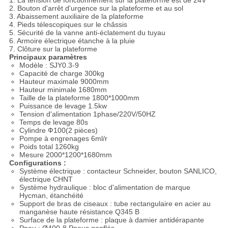
1. La tension de fonctionnement sur la plateforme est de 24V
2. Bouton d'arrêt d'urgence sur la plateforme et au sol
3. Abaissement auxiliaire de la plateforme
4. Pieds télescopiques sur le châssis
5. Sécurité de la vanne anti-éclatement du tuyau
6. Armoire électrique étanche à la pluie
7. Clôture sur la plateforme
Principaux paramètres
Modèle : SJY0.3-9
Capacité de charge 300kg
Hauteur maximale 9000mm
Hauteur minimale 1680mm
Taille de la plateforme 1800*1000mm
Puissance de levage 1.5kw
Tension d'alimentation 1phase/220V/50HZ
Temps de levage 80s
Cylindre Ф100(2 pièces)
Pompe à engrenages 6ml/r
Poids total 1260kg
Mesure 2000*1200*1680mm
Configurations :
Système électrique : contacteur Schneider, bouton SANLICO,
électrique CHNT
Système hydraulique : bloc d'alimentation de marque
Hycman, étanchéité
Support de bras de ciseaux : tube rectangulaire en acier au
manganèse haute résistance Q345 B
Surface de la plateforme : plaque à damier antidérapante