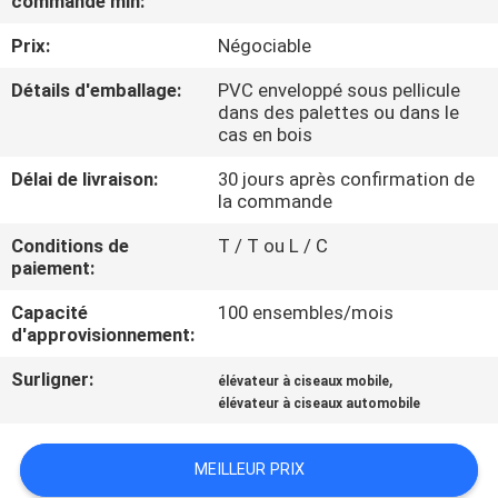
commande min:
VISITE
Prix:
Négociable
DE
L'USINE
Détails d'emballage:
PVC enveloppé sous pellicule
dans des palettes ou dans le
cas en bois
CONTRÔLE
Délai de livraison:
30 jours après confirmation de
DE
la commande
LA
Conditions de
T / T ou L / C
paiement:
QUALITÉ
Capacité
100 ensembles/mois
d'approvisionnement:
NOUS
Surligner:
,
CONTACTER
élévateur à ciseaux mobile
élévateur à ciseaux automobile
NOUVELLES
MEILLEUR PRIX