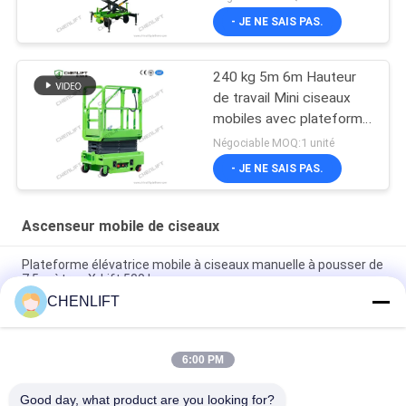
- JE NE SAIS PAS.
240 kg 5m 6m Hauteur
de travail Mini ciseaux
mobiles avec plateforme
d'extension
Négociable MOQ:1 unité
- JE NE SAIS PAS.
Ascenseur mobile de ciseaux
Plateforme élévatrice mobile à ciseaux manuelle à pousser de
7,5 mètres X-Lift 500 kg
CHENLIFT
Plateforme élévatrice à ciseaux électrique compacte de 14M
avec dispositif motorisé, capacité de charge de 450 kg
6:00 PM
Mini Plate-forme élévatrice de 3,9 mètres avec plaque à
damier antidérapante
Good day, what product are you looking for?