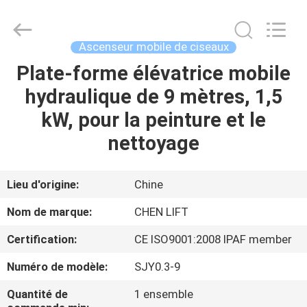
2026
CHENLIFT
(SUZHOU)
MACHINERY
CO
Ascenseur mobile de ciseaux
LTD.
All
Rights
Plate-forme élévatrice mobile
À
Reserved.
hydraulique de 9 mètres, 1,5
LA
kW, pour la peinture et le
MAISON
nettoyage
PRODUITS
Lieu d'origine:
Chine
À
Nom de marque:
CHEN LIFT
PROPOS
Certification:
CE ISO9001:2008 IPAF member
DE
Numéro de modèle:
SJY0.3-9
NOUS
Quantité de
1 ensemble