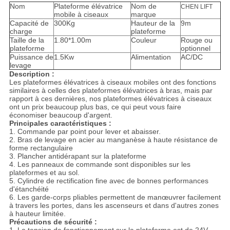
Nom
Plateforme élévatrice
Nom de
CHEN LIFT
mobile à ciseaux
marque
Capacité de
300Kg
Hauteur de la
9m
charge
plateforme
Taille de la
1.80*1.00m
Couleur
Rouge ou
plateforme
optionnel
Puissance de
1.5Kw
Alimentation
AC/DC
levage
Description :
Les plateformes élévatrices à ciseaux mobiles ont des fonctions
similaires à celles des plateformes élévatrices à bras, mais par
rapport à ces dernières, nos plateformes élévatrices à ciseaux
ont un prix beaucoup plus bas, ce qui peut vous faire
économiser beaucoup d'argent.
Principales caractéristiques :
1. Commande par point pour lever et abaisser.
2. Bras de levage en acier au manganèse à haute résistance de
forme rectangulaire
3. Plancher antidérapant sur la plateforme
4. Les panneaux de commande sont disponibles sur les
plateformes et au sol.
5. Cylindre de rectification fine avec de bonnes performances
d'étanchéité
6. Les garde-corps pliables permettent de manœuvrer facilement
à travers les portes, dans les ascenseurs et dans d'autres zones
à hauteur limitée.
Précautions de sécurité :