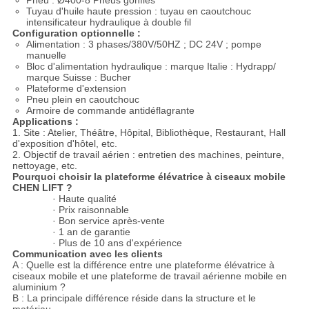
Pneu : Ø400-8 Pneus gonflés
Tuyau d'huile haute pression : tuyau en caoutchouc
intensificateur hydraulique à double fil
Configuration optionnelle :
Alimentation : 3 phases/380V/50HZ ; DC 24V ; pompe
manuelle
Bloc d'alimentation hydraulique : marque Italie : Hydrapp/
marque Suisse : Bucher
Plateforme d'extension
Pneu plein en caoutchouc
Armoire de commande antidéflagrante
Applications :
1. Site : Atelier, Théâtre, Hôpital, Bibliothèque, Restaurant, Hall
d'exposition d'hôtel, etc.
2. Objectif de travail aérien : entretien des machines, peinture,
nettoyage, etc.
Pourquoi choisir la plateforme élévatrice à ciseaux mobile
CHEN LIFT ?
· Haute qualité
· Prix raisonnable
· Bon service après-vente
· 1 an de garantie
· Plus de 10 ans d'expérience
Communication avec les clients
A : Quelle est la différence entre une plateforme élévatrice à
ciseaux mobile et une plateforme de travail aérienne mobile en
aluminium ?
B : La principale différence réside dans la structure et le