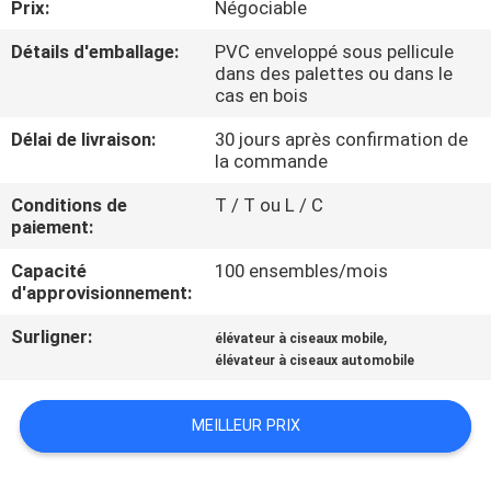
Prix:
Négociable
VISITE
DE
Détails d'emballage:
PVC enveloppé sous pellicule
dans des palettes ou dans le
L'USINE
cas en bois
Délai de livraison:
30 jours après confirmation de
CONTRÔLE
la commande
DE
Conditions de
T / T ou L / C
paiement:
LA
QUALITÉ
Capacité
100 ensembles/mois
d'approvisionnement:
Surligner:
,
NOUS
élévateur à ciseaux mobile
élévateur à ciseaux automobile
CONTACTER
MEILLEUR PRIX
NOUVELLES