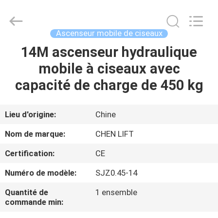
2026
CHENLIFT
(SUZHOU)
MACHINERY
CO
Ascenseur mobile de ciseaux
LTD.
All
Rights
14M ascenseur hydraulique
À
Reserved.
mobile à ciseaux avec
LA
capacité de charge de 450 kg
MAISON
PRODUITS
Lieu d'origine:
Chine
Nom de marque:
CHEN LIFT
À
Certification:
CE
PROPOS
Numéro de modèle:
SJZ0.45-14
DE
Quantité de
1 ensemble
NOUS
commande min: