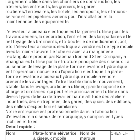
Largement utilisé dans les chantiers de construction, les
ateliers, les entrepôts, les greniers, les gares
routières/ferroviaires, les hôtels, les aéroports, les stations-
service et les pipelines aériens pour l'installation et la
maintenance des équipements.
L'élévateur à ciseaux électrique est largement utilisé pour les
travaux aériens, la décoration, l'entretien des lampadaires et le
nettoyage des bâtiments, etc. bouteille de médicament, pot,
etc. L'élévateur à ciseaux électrique à vendre est de type mobile
avec la main-d'œuvre. Le tube en acier au manganèse
rectangulaire produit par Baoshan Iron and Steel Company à
Shanghai est utilisé par la structure principale des ciseaux. La
puissance de levage de la plate-forme élévatrice hydraulique
est l'opération manuelle ou l'opération électrique. La plate-
forme élévatrice à ciseaux hydraulique mobile à vendre
présente les avantages d'être flexible dans le mouvement,
stable dans le levage, pratique à utiliser, grande capacité de
charge et similaires. qui peut être principalement utilisé dans
divers types de lieux de travail en haute altitude des ateliers
industriels, des entreprises, des gares, des quais, des édifices,
des salles d'exposition et similaires.
Notre entreprise est professionnelle dans la fabrication
d'élévateurs à ciseaux de remorquage, y compris les types
mobiles et fixes.
Détail rapide :
Nom
Plate-forme élévatrice
Nom de
CHEN LIFT
à ciseaux mobile
marque