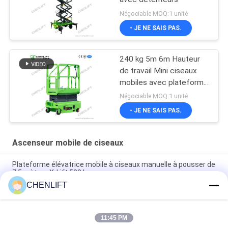
Négociable MOQ:1 unité
- JE NE SAIS PAS.
240 kg 5m 6m Hauteur
de travail Mini ciseaux
mobiles avec plateforme
d'extension
Négociable MOQ:1 unité
- JE NE SAIS PAS.
Ascenseur mobile de ciseaux
Plateforme élévatrice mobile à ciseaux manuelle à pousser de
7,5 mètres X-Lift 500 kg
CHENLIFT
Plateforme élévatrice à ciseaux électrique compacte de 14M
avec dispositif motorisé, capacité de charge de 450 kg
11:45 PM
Mini Plate-forme élévatrice de 3,9 mètres avec plaque à