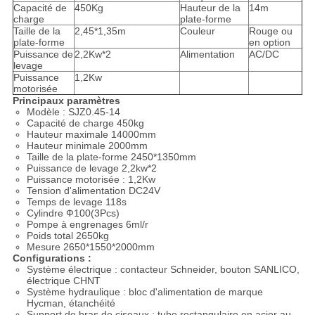
Capacité de
450Kg
Hauteur de la
14m
charge
plate-forme
Taille de la
2,45*1,35m
Couleur
Rouge ou
plate-forme
en option
Puissance de
2,2Kw*2
Alimentation
AC/DC
levage
Puissance
1,2Kw
motorisée
Principaux paramètres
Modèle : SJZ0.45-14
Capacité de charge 450kg
Hauteur maximale 14000mm
Hauteur minimale 2000mm
Taille de la plate-forme 2450*1350mm
Puissance de levage 2,2kw*2
Puissance motorisée : 1,2Kw
Tension d'alimentation DC24V
Temps de levage 118s
Cylindre Ф100(3Pcs)
Pompe à engrenages 6ml/r
Poids total 2650kg
Mesure 2650*1550*2000mm
Configurations :
Système électrique : contacteur Schneider, bouton SANLICO,
électrique CHNT
Système hydraulique : bloc d'alimentation de marque
Hycman, étanchéité
Support de bras de ciseaux : tube rectangulaire en acier au