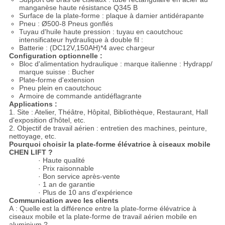
manganèse haute résistance Q345 B
Surface de la plate-forme : plaque à damier antidérapante
Pneu : Ø500-8 Pneus gonflés
Tuyau d'huile haute pression : tuyau en caoutchouc
intensificateur hydraulique à double fil :
Batterie : (DC12V,150AH)*4 avec chargeur
Configuration optionnelle :
Bloc d'alimentation hydraulique : marque italienne : Hydrapp/
marque suisse : Bucher
Plate-forme d'extension
Pneu plein en caoutchouc
Armoire de commande antidéflagrante
Applications :
1. Site : Atelier, Théâtre, Hôpital, Bibliothèque, Restaurant, Hall
d'exposition d'hôtel, etc.
2. Objectif de travail aérien : entretien des machines, peinture,
nettoyage, etc.
Pourquoi choisir la plate-forme élévatrice à ciseaux mobile
CHEN LIFT ?
· Haute qualité
· Prix raisonnable
· Bon service après-vente
· 1 an de garantie
· Plus de 10 ans d'expérience
Communication avec les clients
A : Quelle est la différence entre la plate-forme élévatrice à
ciseaux mobile et la plate-forme de travail aérien mobile en
aluminium ?