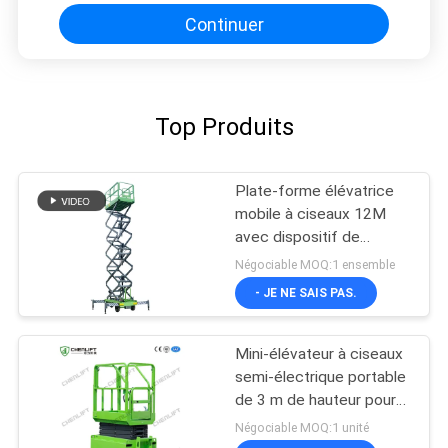
rouge
Continuer
Top Produits
Plate-forme élévatrice
mobile à ciseaux 12M
avec dispositif de
traction
Négociable MOQ:1 ensemble
- JE NE SAIS PAS.
Mini-élévateur à ciseaux
semi-électrique portable
de 3 m de hauteur pour
entrepôt
Négociable MOQ:1 unité