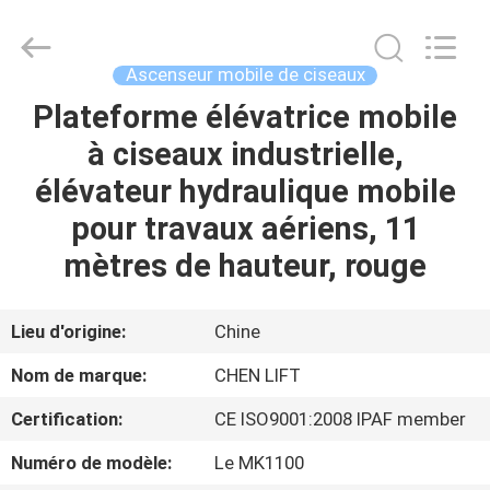
2026
CHENLIFT
(SUZHOU)
MACHINERY
CO
Ascenseur mobile de ciseaux
LTD.
All
Rights
Plateforme élévatrice mobile
À
Reserved.
à ciseaux industrielle,
LA
élévateur hydraulique mobile
MAISON
pour travaux aériens, 11
PRODUITS
mètres de hauteur, rouge
À
Lieu d'origine:
Chine
PROPOS
Nom de marque:
CHEN LIFT
DE
Certification:
CE ISO9001:2008 IPAF member
NOUS
Numéro de modèle:
Le MK1100