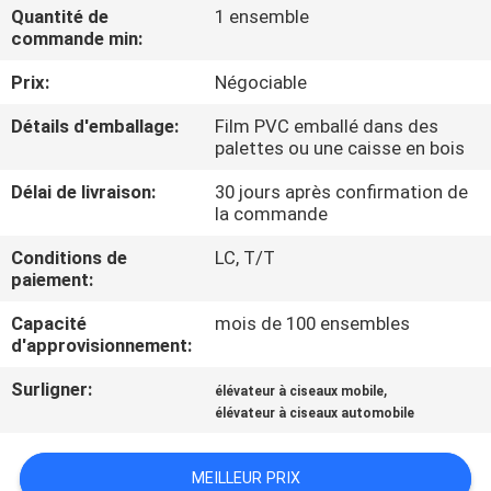
VISITE
Quantité de
1 ensemble
commande min:
DE
Prix:
Négociable
L'USINE
Détails d'emballage:
Film PVC emballé dans des
palettes ou une caisse en bois
CONTRÔLE
Délai de livraison:
30 jours après confirmation de
DE
la commande
LA
Conditions de
LC, T/T
QUALITÉ
paiement:
Capacité
mois de 100 ensembles
NOUS
d'approvisionnement:
CONTACTER
Surligner:
,
élévateur à ciseaux mobile
élévateur à ciseaux automobile
NOUVELLES
MEILLEUR PRIX