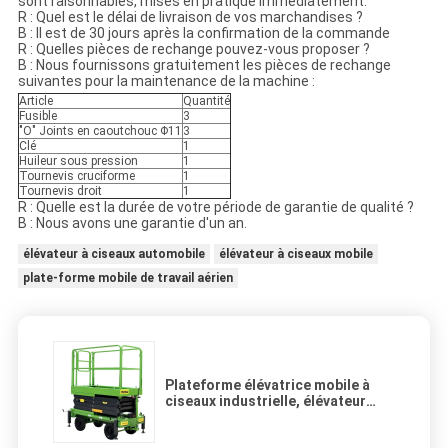
sont raisonnables, mises en pratique immédiatement.
R : Quel est le délai de livraison de vos marchandises ?
B : Il est de 30 jours après la confirmation de la commande
R : Quelles pièces de rechange pouvez-vous proposer ?
B : Nous fournissons gratuitement les pièces de rechange
suivantes pour la maintenance de la machine :
Article
Quantité
Fusible
3
"O" Joints en caoutchouc Φ11
3
Clé
1
Huileur sous pression
1
Tournevis cruciforme
1
Tournevis droit
1
R : Quelle est la durée de votre période de garantie de qualité ?
B : Nous avons une garantie d'un an.
élévateur à ciseaux automobile
élévateur à ciseaux mobile
plate-forme mobile de travail aérien
Plateforme élévatrice mobile à
ciseaux industrielle, élévateur
hydraulique mobile pour travaux
aériens, 11 mètres de hauteur,