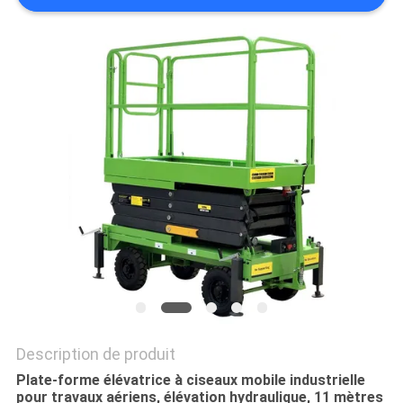
DEMANDEZ
UN DEVIS
PLAN
DU
SITE
POLITIQUE
DE
CONFIDENTIALITÉ
Description de produit
Plate-forme élévatrice à ciseaux mobile industrielle
pour travaux aériens, élévation hydraulique, 11 mètres