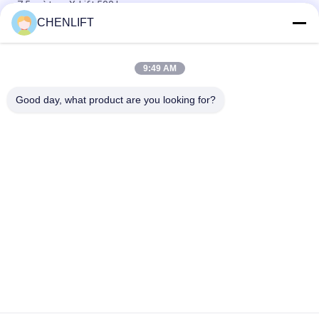
7,5 mètres X-Lift 500 kg
CHENLIFT
Plateforme élévatrice à ciseaux électrique compacte de 14M
avec dispositif motorisé, capacité de charge de 450 kg
9:49 AM
Mini Plate-forme élévatrice de 3,9 mètres avec plaque à
damier antidérapante
Good day, what product are you looking for?
Catégories populaires
Tous
Plate-Forme De 
Nacelle À Ciseaux 
Levage Hydraulique
Automotrice
Ascenseur Mobile 
Mini Scissor Lift
De Ciseaux
Plateforme De 
Plate-Forme De 
Levage Verticale
Travail Aérien
Récolteuse 
Ascenseur De Boom
Électrique D'ordre