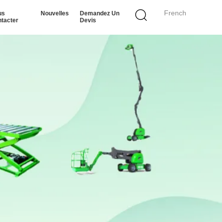
French
us
Nouvelles
Demandez Un
tacter
Devis