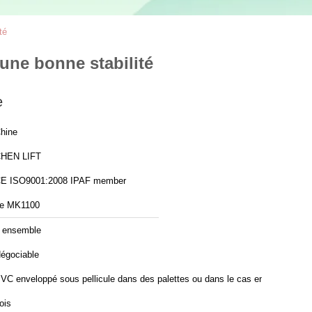
té
 une bonne stabilité
e
hine
HEN LIFT
CE ISO9001:2008 IPAF member
e MK1100
 ensemble
égociable
VC enveloppé sous pellicule dans des palettes ou dans le cas en
ois