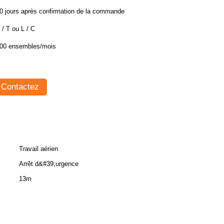
0 jours après confirmation de la commande
 / T ou L / C
00 ensembles/mois
Contactez
Travail aérien
Arrêt d&#39;urgence
13m