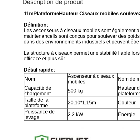
Description de produit
11m
Plateforme
Hauteur Ciseaux mobiles soulevez
Définition:
Les ascenseurs à ciseaux mobiles sont également app
maintenanceIls sont conçus pour soulever des poids li
dans des environnements industriels et peuvent être c
La structure à ciseaux permet une stabilité fiable lor
efficace et plus sûr.
Détail rapide:
Ascenseur à ciseaux
Nom
Nom de m
mobiles
Capacité de
Hauteur d
500 kg
chargement
plateform
Taille de la
20,10*1,15m
Couleur
plateforme
Puissance de
2.2 kW
Énergie
levage