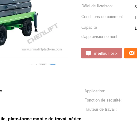
Délai de livraison:
3
Conditions de paiement:
T
Capacité
1
d'approvisionnement:
meilleur prix
ux
Application:
Fonction de sécurité:
Hauteur de travail:
ile
plate-forme mobile de travail aérien
,