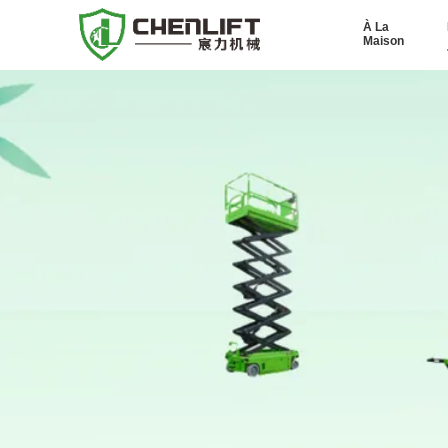
À La
Maison