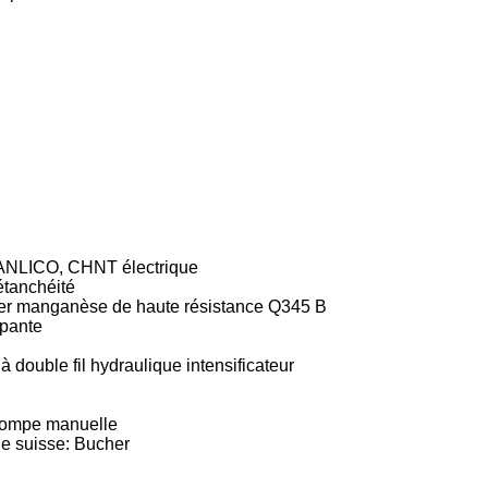
SANLICO, CHNT électrique
étanchéité
cier manganèse de haute résistance Q345 B
apante
 double fil hydraulique intensificateur
pompe manuelle
e suisse: Bucher