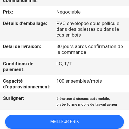
commande min:
VISITE
Prix:
Négociable
DE
L'USINE
Détails d'emballage:
PVC enveloppé sous pellicule
dans des palettes ou dans le
cas en bois
CONTRÔLE
Délai de livraison:
30 jours après confirmation de
DE
la commande
LA
Conditions de
LC, T/T
paiement:
QUALITÉ
Capacité
100 ensembles/mois
d'approvisionnement:
NOUS
Surligner:
,
CONTACTER
élévateur à ciseaux automobile
plate-forme mobile de travail aérien
NOUVELLES
MEILLEUR PRIX