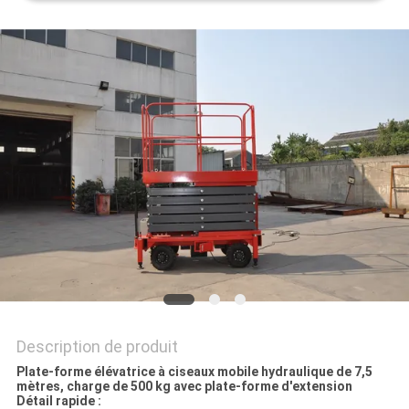
DEMANDEZ
UN DEVIS
PLAN
DU
SITE
POLITIQUE
DE
CONFIDENTIALITÉ
Description de produit
Plate-forme élévatrice à ciseaux mobile hydraulique de 7,5
mètres, charge de 500 kg avec plate-forme d'extension​
Détail rapide :