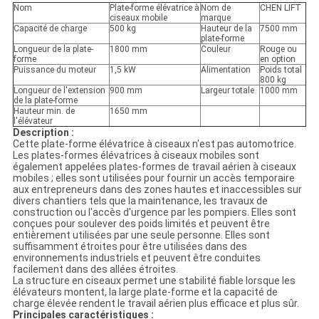
Nom
Plate-forme élévatrice à
Nom de
CHEN LIFT
ciseaux mobile
marque
Capacité de charge
500 kg
Hauteur de la
7500 mm
plate-forme
Longueur de la plate-
1800 mm
Couleur
Rouge ou
forme
en option
Puissance du moteur
1,5 kW
Alimentation
Poids total
800 kg
Longueur de l'extension
900 mm
Largeur totale
1000 mm
de la plate-forme
Hauteur min. de
1650 mm
l'élévateur
Description :
Cette plate-forme élévatrice à ciseaux n'est pas automotrice.
Les plates-formes élévatrices à ciseaux mobiles sont
également appelées plates-formes de travail aérien à ciseaux
mobiles ; elles sont utilisées pour fournir un accès temporaire
aux entrepreneurs dans des zones hautes et inaccessibles sur
divers chantiers tels que la maintenance, les travaux de
construction ou l'accès d'urgence par les pompiers. Elles sont
conçues pour soulever des poids limités et peuvent être
entièrement utilisées par une seule personne. Elles sont
suffisamment étroites pour être utilisées dans des
environnements industriels et peuvent être conduites
facilement dans des allées étroites.
La structure en ciseaux permet une stabilité fiable lorsque les
élévateurs montent, la large plate-forme et la capacité de
charge élevée rendent le travail aérien plus efficace et plus sûr.
Principales caractéristiques :