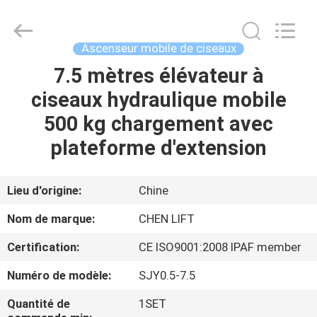
2026
CHENLIFT
(SUZHOU)
MACHINERY
CO
Ascenseur mobile de ciseaux
LTD.
All
Rights
7.5 mètres élévateur à
À
Reserved.
ciseaux hydraulique mobile
LA
500 kg chargement avec
MAISON
plateforme d'extension
PRODUITS
Lieu d'origine:
Chine
À
Nom de marque:
CHEN LIFT
PROPOS
Certification:
CE ISO9001:2008 IPAF member
DE
Numéro de modèle:
SJY0.5-7.5
NOUS
Quantité de
1SET