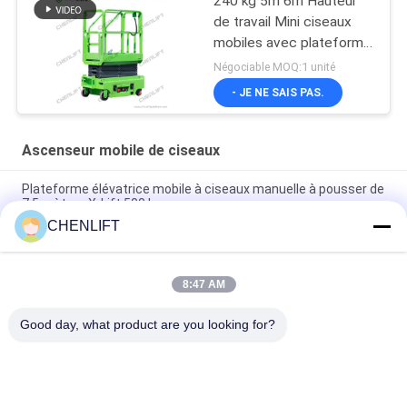
240 kg 5m 6m Hauteur
de travail Mini ciseaux
mobiles avec plateforme
d'extension
Négociable MOQ:1 unité
- JE NE SAIS PAS.
Ascenseur mobile de ciseaux
Plateforme élévatrice mobile à ciseaux manuelle à pousser de
7,5 mètres X-Lift 500 kg
CHENLIFT
Plateforme élévatrice à ciseaux électrique compacte de 14M
avec dispositif motorisé, capacité de charge de 450 kg
8:47 AM
Mini Plate-forme élévatrice de 3,9 mètres avec plaque à
damier antidérapante
Good day, what product are you looking for?
Catégories populaires
Tous