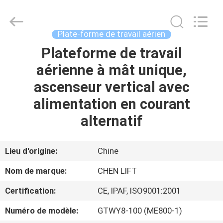
2026
CHENLIFT
(SUZHOU)
MACHINERY
CO
Plate-forme de travail aérien
LTD.
All
Rights
Plateforme de travail
À
Reserved.
aérienne à mât unique,
LA
ascenseur vertical avec
MAISON
alimentation en courant
PRODUITS
alternatif
À
Lieu d'origine:
Chine
PROPOS
Nom de marque:
CHEN LIFT
DE
Certification:
CE, IPAF, ISO9001:2001
NOUS
Numéro de modèle:
GTWY8-100 (ME800-1)