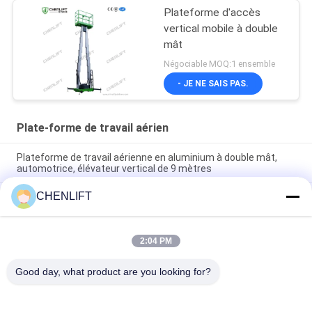
Plateforme d'accès
vertical mobile à double
mât
Négociable MOQ:1 ensemble
- JE NE SAIS PAS.
Plate-forme de travail aérien
Plateforme de travail aérienne en aluminium à double mât,
automotrice, élévateur vertical de 9 mètres
CHENLIFT
Plateforme de travail aérienne de 10 mètres de hauteur, à
double mât, table élévatrice hydraulique verticale
Plateforme de travail aérien en aluminium avec hauteur de
2:04 PM
levage de 14 m, hauteur de plateforme quadruple mât de 300
kg
Good day, what product are you looking for?
Catégories populaires
Tous