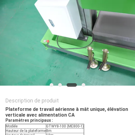
DEMANDEZ
UN DEVIS
PLAN
DU
SITE
POLITIQUE
DE
CONFIDENTIALITÉ
Description de produit
Plateforme de travail aérienne à mât unique, élévation
verticale avec alimentation CA
Paramètres principaux :
Modèle
GTWY8-100 (ME800-1)
Hauteur de la plateforme
8m