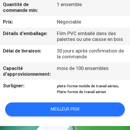
VISITE
Quantité de
1 ensemble
commande min:
DE
Prix:
Négociable
L'USINE
Détails d'emballage:
Film PVC emballé dans des
palettes ou une caisse en bois
CONTRÔLE
Délai de livraison:
30 jours après confirmation de
DE
la commande
LA
Capacité
mois de 100 ensembles
QUALITÉ
d'approvisionnement:
Surligner:
,
plate-forme mobile de travail aérien
NOUS
Plate-forme de travail aérien
CONTACTER
MEILLEUR PRIX
NOUVELLES