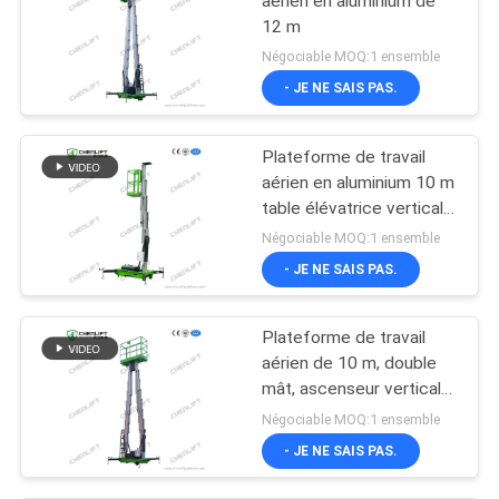
aérien en aluminium de
12 m
Négociable MOQ:1 ensemble
- JE NE SAIS PAS.
Plateforme de travail
aérien en aluminium 10 m
table élévatrice verticale
à mât unique
Négociable MOQ:1 ensemble
- JE NE SAIS PAS.
Plateforme de travail
aérien de 10 m, double
mât, ascenseur vertical
avec plateforme
Négociable MOQ:1 ensemble
d'extension
- JE NE SAIS PAS.