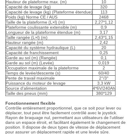
Hauteur de plateforme max. (m)
10
Capacité de levage (kg)
320
Capacité de levage (kg) (Plateforme étendue)
113
Poids (kg) Norme CE / AUS
2468
Taille de la plateforme (L×l) (m)
2,27*1,12
Plateforme coulissante extensible (m)
0,9
Longueur de la plateforme étendue (m)
3,17
Taille rangée (L×l) (m)
2,43*1,15
Hauteur rangée (m)
2,42
Capacité du système hydraulique (L)
20
Capacité de franchissement
0,25
Garde au sol (m) (Rangée)
0,1
Garde au sol (m) (Levée)
0,019
Occupation maximale de la plateforme
2
Temps de levée/descente (s)
60/40
Pente de travail maximale
2°/3°
Puissance du moteur de levage
3,3 kW
Source d'alimentation
4*6V/240Ah
Taille des pneus (mm)
380*129
Fonctionnement flexible
Contrôle entièrement proportionnel, que ce soit pour lever ou
déplacer, tout peut être facilement contrôlé avec le joystick.
Rayon de braquage nul, permettant aux utilisateurs de l'utiliser
dans un espace étroit, et facilitant également le changement de
position. Il dispose de deux types de vitesse de déplacement
pour assurer un déplacement rapide et une levée sûre.