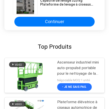
Capacité de levage 320 kg
Plateforme de levage à ciseaux
autopropulsée pour une hauteur
de travail maximale de 12 m
Continuer
Top Produits
Ascenseur industriel mini
auto-propulsé portable
pour le nettoyage de la
peinture
Négociable MOQ:1 unité
- JE NE SAIS PAS.
Plateforme élévatrice à
ciseaux automotrice de