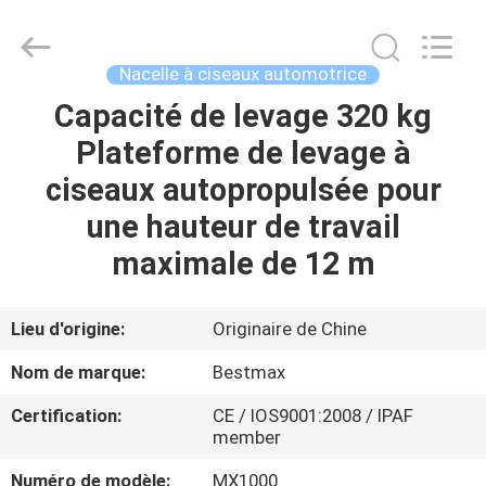
2026
CHENLIFT
(SUZHOU)
MACHINERY
CO
Nacelle à ciseaux automotrice
LTD.
All
Rights
Capacité de levage 320 kg
À
Reserved.
Plateforme de levage à
LA
ciseaux autopropulsée pour
MAISON
une hauteur de travail
PRODUITS
maximale de 12 m
À
Lieu d'origine:
Originaire de Chine
PROPOS
Nom de marque:
Bestmax
DE
Certification:
CE / IOS9001:2008 / IPAF
NOUS
member
Numéro de modèle:
MX1000