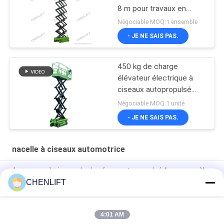
8 m pour travaux en
hauteur avec capacité
Négociable MOQ:1 ensemble
de charge de 230 kg
- JE NE SAIS PAS.
450 kg de charge
élévateur électrique à
ciseaux autopropulsé
avec CE
Négociable MOQ:1 unité
- JE NE SAIS PAS.
nacelle à ciseaux automotrice
Ascenseur à ciseaux hydraulique autopropulsé Ascenseur X
électrique 8 mètres 450 kg Capacité de charge
CHENLIFT
Plateforme élévatrice automotrice à ciseaux de 6 m de
hauteur avec plateforme d'extension
4:01 AM