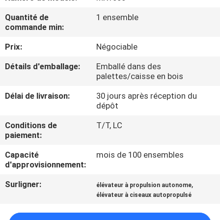
VISITE
Quantité de
1 ensemble
DE
commande min:
L'USINE
Prix:
Négociable
Détails d'emballage:
Emballé dans des
CONTRÔLE
palettes/caisse en bois
DE
Délai de livraison:
30 jours après réception du
LA
dépôt
QUALITÉ
Conditions de
T/T, LC
paiement:
NOUS
Capacité
mois de 100 ensembles
d'approvisionnement:
CONTACTER
Surligner:
,
élévateur à propulsion autonome
élévateur à ciseaux autopropulsé
NOUVELLES