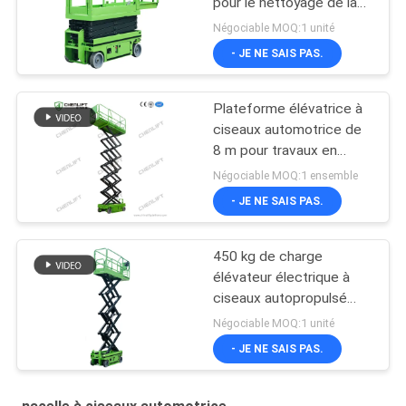
pour le nettoyage de la
peinture
Négociable MOQ:1 unité
- JE NE SAIS PAS.
Plateforme élévatrice à
ciseaux automotrice de
8 m pour travaux en
hauteur avec capacité
Négociable MOQ:1 ensemble
de charge de 230 kg
- JE NE SAIS PAS.
450 kg de charge
élévateur électrique à
ciseaux autopropulsé
avec CE
Négociable MOQ:1 unité
- JE NE SAIS PAS.