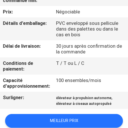
commande min:
VISITE
Prix:
Négociable
DE
L'USINE
Détails d'emballage:
PVC enveloppé sous pellicule
dans des palettes ou dans le
cas en bois
CONTRÔLE
Délai de livraison:
30 jours après confirmation de
DE
la commande
LA
Conditions de
T / T ou L / C
paiement:
QUALITÉ
Capacité
100 ensembles/mois
d'approvisionnement:
NOUS
Surligner:
,
CONTACTER
élévateur à propulsion autonome
élévateur à ciseaux autopropulsé
NOUVELLES
MEILLEUR PRIX