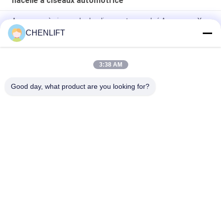
nacelle à ciseaux automotrice
Ascenseur à ciseaux hydraulique autopropulsé Ascenseur X
électrique 8 mètres 450 kg Capacité de charge
CHENLIFT
Plateforme élévatrice automotrice à ciseaux de 6 m de
hauteur avec plateforme d'extension
3:38 AM
MC1000 Hauteur de travail de 12 m
Good day, what product are you looking for?
Catégories populaires
Tous
Plate-Forme De 
Nacelle À Ciseaux 
Levage Hydraulique
Automotrice
Ascenseur Mobile 
Mini Scissor Lift
De Ciseaux
Plateforme De 
Plate-Forme De 
Levage Verticale
Travail Aérien