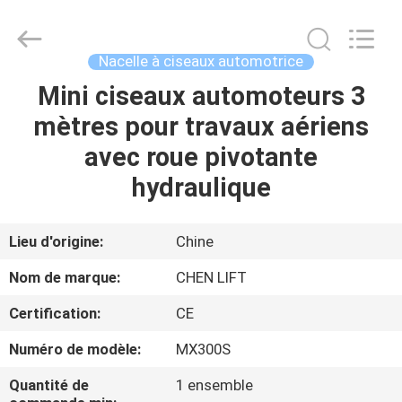
2026
CHENLIFT
(SUZHOU)
MACHINERY
CO
Nacelle à ciseaux automotrice
LTD.
All
Rights
Mini ciseaux automoteurs 3
À
Reserved.
mètres pour travaux aériens
LA
avec roue pivotante
MAISON
hydraulique
PRODUITS
Lieu d'origine:
Chine
À
Nom de marque:
CHEN LIFT
PROPOS
Certification:
CE
DE
Numéro de modèle:
MX300S
NOUS
Quantité de
1 ensemble