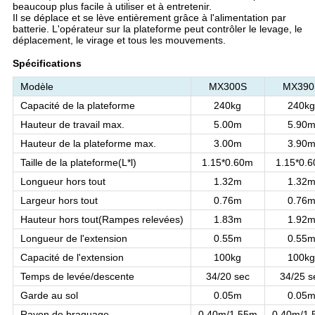
beaucoup plus facile à utiliser et à entretenir.
Il se déplace et se lève entièrement grâce à l'alimentation par
batterie. L'opérateur sur la plateforme peut contrôler le levage, le
déplacement, le virage et tous les mouvements.
Spécifications
Modèle
MX300S
MX390
Capacité de la plateforme
240kg
240k
Hauteur de travail max.
5.00m
5.90
Hauteur de la plateforme max.
3.00m
3.90
Taille de la plateforme
(
L*l
)
1.15*0.60m
1.15*0.
Longueur hors tout
1.32m
1.32
Largeur hors tout
0.76m
0.76
Hauteur hors tout
(
Rampes relevées
)
1.83m
1.92
Longueur de l'extension
0.55m
0.55
Capacité de l'extension
100kg
100k
Temps de levée/descente
34/20 sec
34/25 s
Garde au sol
0.05m
0.05
Rayon de braquage
0.40m/1.55m
0.40m/1.