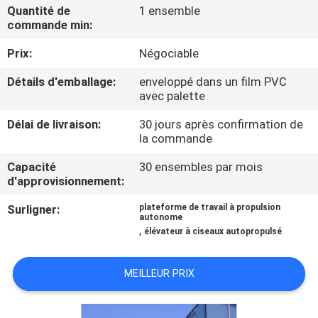
VISITE
Quantité de
1 ensemble
commande min:
DE
Prix:
Négociable
L'USINE
Détails d'emballage:
enveloppé dans un film PVC
avec palette
CONTRÔLE
Délai de livraison:
30 jours après confirmation de
DE
la commande
LA
Capacité
30 ensembles par mois
QUALITÉ
d'approvisionnement:
Surligner:
plateforme de travail à propulsion
autonome
NOUS
,
élévateur à ciseaux autopropulsé
CONTACTER
MEILLEUR PRIX
NOUVELLES