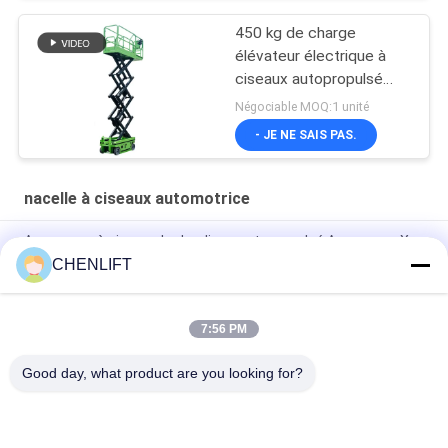
450 kg de charge
élévateur électrique à
ciseaux autopropulsé
avec CE
Négociable MOQ:1 unité
- JE NE SAIS PAS.
nacelle à ciseaux automotrice
Ascenseur à ciseaux hydraulique autopropulsé Ascenseur X
électrique 8 mètres 450 kg Capacité de charge
CHENLIFT
Plateforme élévatrice automotrice à ciseaux de 6 m de
hauteur avec plateforme d'extension
7:56 PM
MC1000 Hauteur de travail de 12 m
Good day, what product are you looking for?
Catégories populaires
Tous