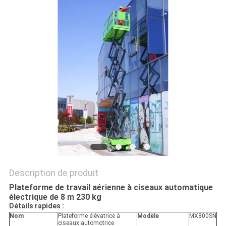
DEMANDEZ
UN DEVIS
PLAN
DU
SITE
POLITIQUE
DE
CONFIDENTIALITÉ
Description de produit
Plateforme de travail aérienne à ciseaux automatique
électrique de 8 m 230 kg
Détails rapides :
Nom
Plateforme élévatrice à
Modèle
MX800SN
ciseaux automotrice