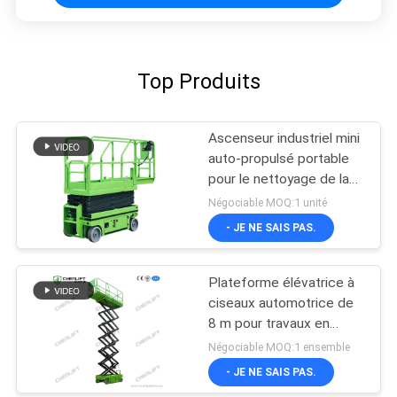
Top Produits
Ascenseur industriel mini
auto-propulsé portable
pour le nettoyage de la
peinture
Négociable MOQ:1 unité
- JE NE SAIS PAS.
Plateforme élévatrice à
ciseaux automotrice de
8 m pour travaux en
hauteur avec capacité
Négociable MOQ:1 ensemble
de charge de 230 kg
- JE NE SAIS PAS.