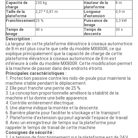
Capacité de
230 kg
Hauteur de la
8 m
charge
plateforme
Taille de la
2,27 * 0,81 m
Longueur
0,9 m
plateforme
d'extension
Franchissement
25 %
Puissance de
3,3 kW
levage
Temps de
40 s
Temps de
30 s
levage
descente
Description :
La largeur de cette plateforme élévatrice à ciseaux automotrice
de 8 m est plus courte que celle du modèle MX800R, ce qui
explique principalement que la capacité de charge de cette
plateforme élévatrice à ciseaux automotrice de 8 m est
inférieure à celle du modèle MX800R. Cette modification permet
à la machine de passer dans des endroits étroits.
Principales caractéristiques :
1. Protection passive contre les nids-de-poule pour maintenir la
machine stable pendant le déplacement.
2. Elle peut franchir une pente de 25 %.
3. La conception proportionnelle améliore la stabilité de la
machine et lui donne une belle apparence.
4. Contrôle entièrement électrique.
5. Une alarme indique la montée et la descente.
6. Barrière pliante pour faciliter le stockage et le transport.
7. Plateforme d'extension qui peut agrandir l'espace de travail.
8. Avec un enregistreur de temps sur la plateforme pour
rappeler le temps de travail de cette machine.
Consignes de sécurité :
1. La tension de fonctionnement sur la plateforme est de 24 V.