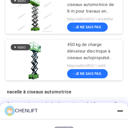
ciseaux automotrice de
8 m pour travaux en
hauteur avec capacité
Négociable MOQ:1 ensemble
de charge de 230 kg
- JE NE SAIS PAS.
450 kg de charge
élévateur électrique à
ciseaux autopropulsé
avec CE
Négociable MOQ:1 unité
- JE NE SAIS PAS.
nacelle à ciseaux automotrice
Ascenseur à ciseaux hydraulique autopropulsé Ascenseur X
électrique 8 mètres 450 kg Capacité de charge
CHENLIFT
Plateforme élévatrice automotrice à ciseaux de 6 m de
hauteur avec plateforme d'extension