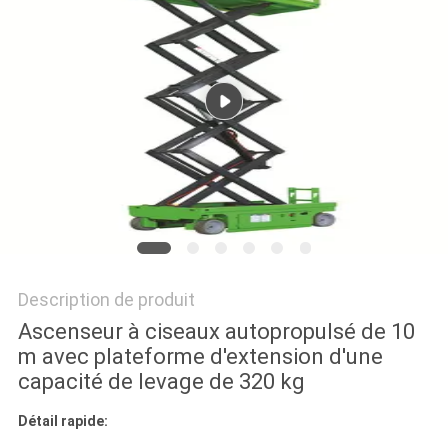
DEMANDEZ
UN DEVIS
PLAN
DU
SITE
POLITIQUE
DE
Description de produit
CONFIDENTIALITÉ
Ascenseur à ciseaux autopropulsé de 10
m avec plateforme d'extension d'une
capacité de levage de 320 kg
Détail rapide: