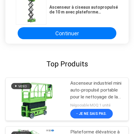
Ascenseur à ciseaux autopropulsé
de 10 m avec plateforme
d'extension d'une capacité de
levage de 320 kg
Continuer
Top Produits
Ascenseur industriel mini
auto-propulsé portable
pour le nettoyage de la
peinture
Négociable MOQ:1 unité
- JE NE SAIS PAS.
Plateforme élévatrice à