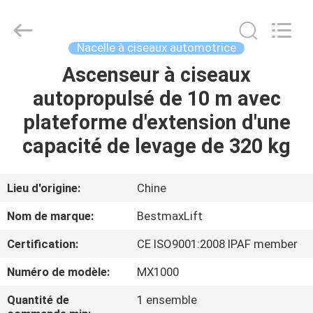
2026
CHENLIFT
(SUZHOU)
MACHINERY
CO
Nacelle à ciseaux automotrice
LTD.
All
Rights
Ascenseur à ciseaux
À
Reserved.
autopropulsé de 10 m avec
LA
plateforme d'extension d'une
MAISON
capacité de levage de 320 kg
PRODUITS
Lieu d'origine:
Chine
À
Nom de marque:
BestmaxLift
PROPOS
Certification:
CE ISO9001:2008 IPAF member
DE
Numéro de modèle:
MX1000
NOUS
Quantité de
1 ensemble