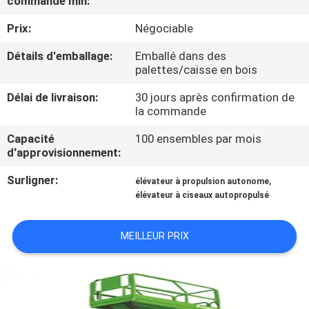
commande min:
VISITE
Prix:
Négociable
DE
L'USINE
Détails d'emballage:
Emballé dans des
palettes/caisse en bois
Délai de livraison:
30 jours après confirmation de
CONTRÔLE
la commande
DE
Capacité
100 ensembles par mois
LA
d'approvisionnement:
QUALITÉ
Surligner:
,
élévateur à propulsion autonome
élévateur à ciseaux autopropulsé
NOUS
MEILLEUR PRIX
CONTACTER
NOUVELLES