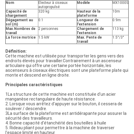
Nom
Électeur à ciseaux
Modèle
MX1000S
autopropulsé
Capacité de
320 kg
Hauteur de la
10m
chargement
plateforme
Dégagement au
0.1
Longueur de
0.9m
sol (m)
l'extension
Max.Nombres de
2 personnes
Chargement de
113 kg
travail
l'extension
La force motrice
1.5 kW
Max. Pente de
1.5°/3°
travail
Définition:
Cette machine est utilisée pour transporter les gens vers des
endroits élevés pour travailler.Contrairement à un ascenseur
articulaire qui offre une certaine portée horizontale, les
ascenseurs à ciseaux électriques sont une plateforme plate qui
monte et descend en ligne droite.
Principales caractéristiques
1La structure de cette machine est constituée d'un acier
manganèse rectangulaire de haute résistance.
2. Lorsque vous arrêtez d'appuyer sur le bouton, il cessera de
soulever / descendre.
3La surface de la plateforme est antidérapante pour assurer la
sécurité des travailleurs.
4. Bonne capacité d'étanchéité des bouteilles à huile
5. Rideau pliant pour permettre à la machine de traverser
l'espace limité en hauteur