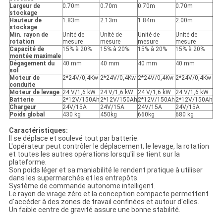
Largeur de
0.70m
0.70m
0.70m
0.70m
stockage
Hauteur de
1.83m
2.13m
1.84m
2.00m
stockage
Min. rayon de
Unité de
Unité de
Unité de
Unité de
rotation
mesure
mesure
mesure
mesure
Capacité de
15% à 20%
15% à 20%
15% à 20%
15% à 20%
montée maximale
Dégagement du
40 mm
40 mm
40 mm
40 mm
sol
Moteur de
2*24V/0,4Kw
2*24V/0,4Kw
2*24V/0,4Kw
2*24V/0,4Kw
conduite
Moteur de levage
24 V/1,6 kW
24 V/1,6 kW
24 V/1,6 kW
24 V/1,6 kW
Batterie
2*12V/150Ah
2*12V/150Ah
2*12V/150Ah
2*12V/150Ah
Chargeur
24V/15A
24V/15A
24V/15A
24V/15A
Poids global
430 kg
450kg
660kg
680 kg
Caractéristiques:
Il se déplace et soulevé tout par batterie.
L'opérateur peut contrôler le déplacement, le levage, la rotation
et toutes les autres opérations lorsqu'il se tient sur la
plateforme.
Son poids léger et sa maniabilité le rendent pratique à utiliser
dans les supermarchés et les entrepôts.
Système de commande autonome intelligent.
Le rayon de virage zéro et la conception compacte permettent
d'accéder à des zones de travail confinées et autour d'elles.
Un faible centre de gravité assure une bonne stabilité.