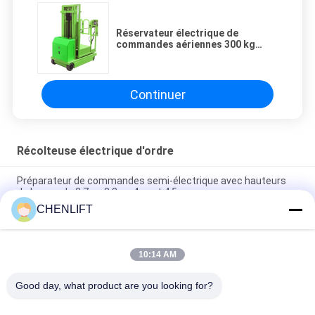
Réservateur électrique de
commandes aériennes 300 kg
3300 mm Autopropulsé à l' orange
Continuer
Récolteuse électrique d'ordre
Préparateur de commandes semi-électrique avec hauteurs
de levage de 2,7 m, 3,3 m, 4 m et 4,5 m
CHENLIFT
Modèle de FSEP auto-propulsé électrique complet Aerial Order
Picker Couleur personnalisée
10:14 AM
Élévateur de commandes aérien automoteur entièrement
électrique
Good day, what product are you looking for?
Catégories populaires
Tous