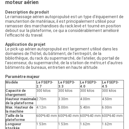
moteur aérien
Description du produit
Le ramassage aérien autopropulsé est un type d'équipement de
manutention de matériaux, il est principalement utilisé pour
ramasser des marchandises du rack.levé et tourné en position
debout sur la plateforme, ce qui a considérablement amélioré
l'efficacité du travail.
Application du projet
Le pick-up aérien autopropulsé est largement utilisé dans les
domaines de l'hôtel, du bâtiment, de l'entrepôt, de la
bibliothèque, du rack du supermarché, de l'atelier, du portail de
l'ascenseur, du supermarché, de la station de métro,et d'autres
bâtiments de bureaux, entretien en haute altitude.
Paramètre majeur
Modèle
Le FSEP3-
Le FSEP3-
Le FSEP3-
Le FSEP3-
2.7
3.3
4.0
4.5
Capacité de
300 kilos
300 kilos
300 kilos
300 kilos
chargement
Hauteur maximale
2.70m
3.30m
4.00m
4.50m
de la plateforme
Max. Hauteur de
4.12m
5.00m
5.40m
6.00m
la machine
Taille de la
600*640 mm
600*640 mm
600*640 mm
600*640 mm
plateforme
Longueur
1.53m
1.53m
1.62m
1.62m
stockée