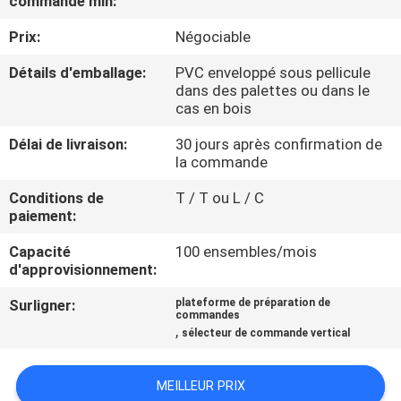
commande min:
VISITE
Prix:
Négociable
DE
L'USINE
Détails d'emballage:
PVC enveloppé sous pellicule
dans des palettes ou dans le
cas en bois
CONTRÔLE
Délai de livraison:
30 jours après confirmation de
DE
la commande
LA
Conditions de
T / T ou L / C
paiement:
QUALITÉ
Capacité
100 ensembles/mois
d'approvisionnement:
NOUS
Surligner:
plateforme de préparation de
CONTACTER
commandes
,
sélecteur de commande vertical
NOUVELLES
MEILLEUR PRIX