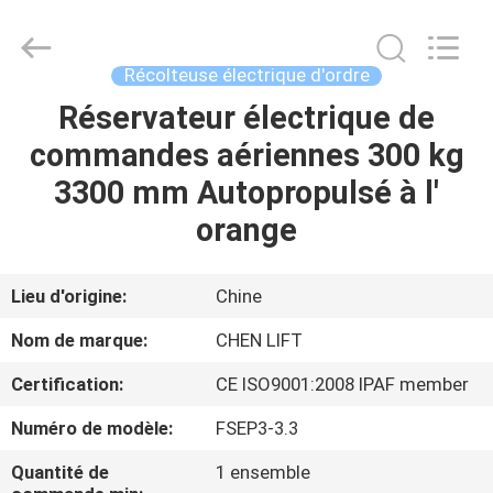
2026
CHENLIFT
(SUZHOU)
MACHINERY
CO
Récolteuse électrique d'ordre
LTD.
All
Rights
Réservateur électrique de
À
Reserved.
commandes aériennes 300 kg
LA
3300 mm Autopropulsé à l'
MAISON
orange
PRODUITS
Lieu d'origine:
Chine
À
Nom de marque:
CHEN LIFT
PROPOS
Certification:
CE ISO9001:2008 IPAF member
DE
Numéro de modèle:
FSEP3-3.3
NOUS
Quantité de
1 ensemble