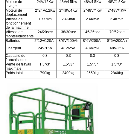
Moteur de
24V/12Kw
48V/4.5Kw
48V/4.5Kw
48V/4.5Kw
levage
Moteur de
2*24V/12Kw
2*48V/4Kw
2*48V/4Kw
2*48V/4Kw
déplacement
Vitesse de
1.7Km/h
2.4Km/h
2.4Km/h
2.4Km/h
fonctionnement
de la machine
Vitesse de
24/20sec
38/30sec
45/36sec
70/62sec
montée/descente
Batteries
2*12v/120Ah
8*6V/200Ah
8*6V/200Ah
8*6V/200Ah
Chargeur
24V/15A
48V/25A
48V/25A
48V/25A
Capacité de
0.3
0.3
0.3
0.3
franchissement
Pente de travail
1.5°/3°
1.5°/3°
1.5°/3°
1.5°/3°
maximale
Poids total
790kg
2400kg
2550kg
2840kg