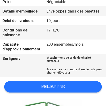
Prix:
Négociable
VISITE
DE
Détails d'emballage:
Enveloppés dans des palettes
L'USINE
Délai de livraison:
10 jours
Conditions de
T/TL/C
CONTRÔLE
paiement:
DE
Capacité
200 ensembles/mois
d'approvisionnement:
LA
QUALITÉ
Surligner:
attachement de bride de chariot
élévateur
,
Accessoire de manutention de fûts pour
chariot élévateur
NOUS
CONTACTER
MEILLEUR PRIX
NOUVELLES