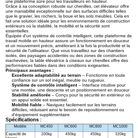
une plateforme sûre pour les travailleurs en hauteur.
Grâce à sa conception robuste sur chenilles, cet élévateur offre
une maniabilité exceptionnelle sur des surfaces difficiles telles
que le gravier, les rochers, la boue et les sols meubles. Cela en
fait une solution idéale pour les environnements de construction
extérieurs où la stabilité, la mobilité et la sécurité sont
essentielles.
Équipée d'un système de contrôle intelligent, cette plateforme de
travail mobile en hauteur assure un fonctionnement en douceur
et un mouvement précis, améliorant à la fois la productivité et la
sécurité de l'utilisateur. Que vous travailliez sur des chantiers
isolés, des paysages accidentés ou des zones de construction
inachevées, la table élévatrice à ciseaux sur chenilles offre des
performances fiables dans des conditions exigeantes.
Principaux avantages :
Excellente adaptabilité au terrain
– Fonctionne en toute
confiance sur un sol inégal, meuble ou rugueux.
Système de contrôle intelligent
– Interface intuitive pour
une montée, une descente et un positionnement en douceur.
Stabilité améliorée
– Conçu pour la sécurité en extérieur où
un appui solide est essentiel.
Mobilité fiable
– Naviguez facilement sur les terrains
difficiles, réduisant ainsi le besoin de repositionnement ou
d'équipement supplémentaire.
Spécifications :
Modèle
MC450
MC600
MC800
MC1000
Capacité de
200kg
450kg
450kg
320kg