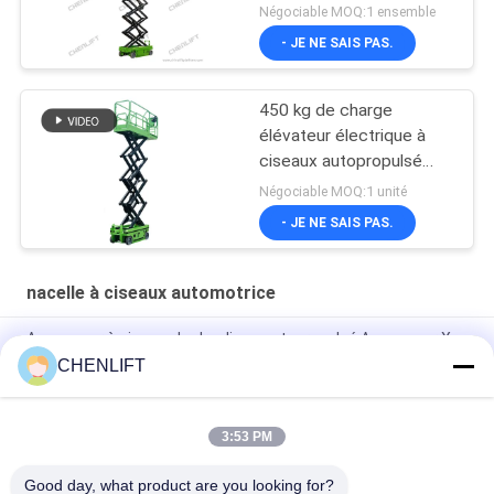
hauteur avec capacité
Négociable MOQ:1 ensemble
de charge de 230 kg
- JE NE SAIS PAS.
450 kg de charge
élévateur électrique à
ciseaux autopropulsé
avec CE
Négociable MOQ:1 unité
- JE NE SAIS PAS.
nacelle à ciseaux automotrice
Ascenseur à ciseaux hydraulique autopropulsé Ascenseur X
électrique 8 mètres 450 kg Capacité de charge
CHENLIFT
Plateforme élévatrice automotrice à ciseaux de 6 m de
hauteur avec plateforme d'extension
3:53 PM
MC1000 Hauteur de travail de 12 m
Good day, what product are you looking for?