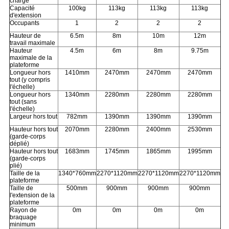
charge
Capacité
100kg
113kg
113kg
113kg
d'extension
Occupants
1
2
2
2
Hauteur de
6.5m
8m
10m
12m
travail maximale
Hauteur
4.5m
6m
8m
9.75m
maximale de la
plateforme
Longueur hors
1410mm
2470mm
2470mm
2470mm
tout (y compris
l'échelle)
Longueur hors
1340mm
2280mm
2280mm
2280mm
tout (sans
l'échelle)
Largeur hors tout
782mm
1390mm
1390mm
1390mm
Hauteur hors tout
2070mm
2280mm
2400mm
2530mm
(garde-corps
déplié)
Hauteur hors tout
1683mm
1745mm
1865mm
1995mm
(garde-corps
plié)
Taille de la
1340*760mm
2270*1120mm
2270*1120mm
2270*1120mm
plateforme
Taille de
500mm
900mm
900mm
900mm
l'extension de la
plateforme
Rayon de
0m
0m
0m
0m
braquage
minimum