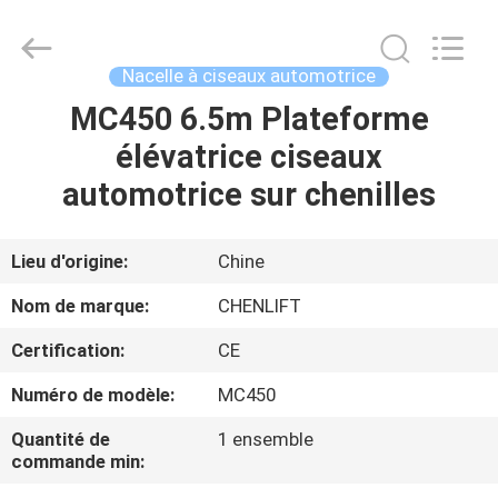
2026
CHENLIFT
(SUZHOU)
MACHINERY
CO
Nacelle à ciseaux automotrice
LTD.
All
Rights
MC450 6.5m Plateforme
À
Reserved.
élévatrice ciseaux
LA
automotrice sur chenilles
MAISON
PRODUITS
Lieu d'origine:
Chine
Nom de marque:
CHENLIFT
À
Certification:
CE
PROPOS
Numéro de modèle:
MC450
DE
Quantité de
1 ensemble
NOUS
commande min: