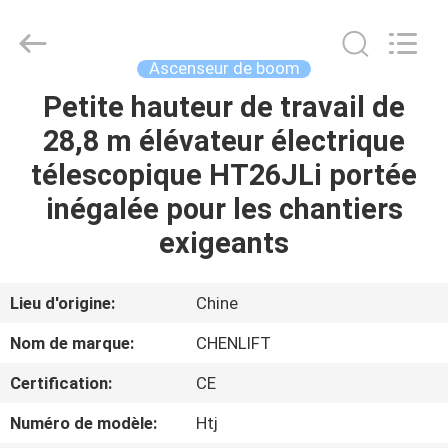
2026
CHENLIFT
(SUZHOU)
MACHINERY
CO
Ascenseur de boom
LTD.
All
Rights
Petite hauteur de travail de
À
Reserved.
28,8 m élévateur électrique
LA
télescopique HT26JLi portée
MAISON
inégalée pour les chantiers
PRODUITS
exigeants
À
Lieu d'origine:
Chine
PROPOS
Nom de marque:
CHENLIFT
DE
Certification:
CE
NOUS
Numéro de modèle:
Htj