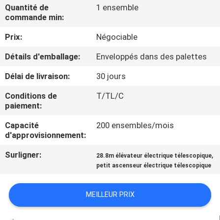
VISITE
Quantité de
1 ensemble
commande min:
DE
Prix:
Négociable
L'USINE
Détails d'emballage:
Enveloppés dans des palettes
CONTRÔLE
Délai de livraison:
30 jours
DE
Conditions de
T/TL/C
LA
paiement:
QUALITÉ
Capacité
200 ensembles/mois
d'approvisionnement:
NOUS
Surligner:
,
28.8m élévateur électrique télescopique
petit ascenseur électrique télescopique
CONTACTER
MEILLEUR PRIX
NOUVELLES