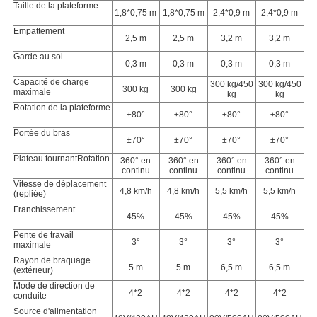
Taille de la plateforme
1,8*0,75 m
1,8*0,75 m
2,4*0,9 m
2,4*0,9 m
Empattement
2,5 m
2,5 m
3,2 m
3,2 m
Garde au sol
0,3 m
0,3 m
0,3 m
0,3 m
Capacité de charge
300 kg/450
300 kg/450
300 kg
300 kg
maximale
kg
kg
Rotation de la plateforme
±80°
±80°
±80°
±80°
Portée du bras
±70°
±70°
±70°
±70°
Plateau tournant
Rotation
360° en
360° en
360° en
360° en
continu
continu
continu
continu
Vitesse de déplacement
4,8 km/h
4,8 km/h
5,5 km/h
5,5 km/h
(repliée)
Franchissement
45%
45%
45%
45%
Pente de travail
3°
3°
3°
3°
maximale
Rayon de braquage
5 m
5 m
6,5 m
6,5 m
(extérieur)
Mode de direction de
4*2
4*2
4*2
4*2
conduite
Source d'alimentation