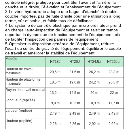
contrôle intégré, pratique pour contrôler l'avant et l'arrière, la
gauche et la droite, l'élévation et l'abaissement de l'équipement
3-Le vérin hydraulique adopte une bague d'étanchéité double
couche importée, pas de fuite d'huile pour une utilisation à long
terme, sûr et stable, et faible taux de défaillance
4-Le système de contrôle électrique par micro-ordinateur prend
en charge l'auto-inspection de l'équipement et saisit en temps
opportun la dynamique de fonctionnement de l'équipement, afin
de faciliter l'inspection des pannes de l'équipement
5-Optimiser la disposition générale de l'équipement, réduire
l'écart du centre de gravité de l'équipement, équilibrer le couple
de travail et améliorer la stabilité de l'équipement
Modèle
HT18J
HT20J
HT24JLi
HT26JLi
Hauteur de travail
20,5 m
21,6 m
26,2 m
28,8 m
maximale
Hauteur de plateforme
18,5 m
19,6 m
24,2 m
26,8 m
maximale
Rayon de travail maximal
13,2 m
14,5 m
20 m
22 m
Longueur (repliée)
9,8 m
10,3 m
10,9 m
11,7 m
Largeur (repliée)
2,49 m
2,49 m
2,49 m
2,49 m
Hauteur (repliée)
2,26 m
2,26 m
2,92 m
2,92 m