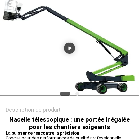
DEMANDEZ
UN DEVIS
PLAN
DU
SITE
POLITIQUE
DE
CONFIDENTIALITÉ
Description de produit
Nacelle télescopique : une portée inégalée
pour les chantiers exigeants
La puissance rencontre la précision
Conçue pour des performances de qualité professionnelle,