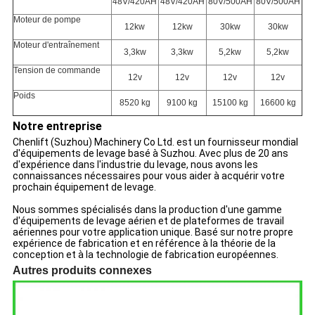
48V/420AH
48V/420AH
80V/500AH
80V/500AH
Moteur de pompe
12kw
12kw
30kw
30kw
Moteur d'entraînement
3,3kw
3,3kw
5,2kw
5,2kw
Tension de commande
12v
12v
12v
12v
Poids
8520 kg
9100 kg
15100 kg
16600 kg
Notre entreprise
Chenlift (Suzhou) Machinery Co Ltd. est un fournisseur mondial
d'équipements de levage basé à Suzhou. Avec plus de 20 ans
d'expérience dans l'industrie du levage, nous avons les
connaissances nécessaires pour vous aider à acquérir votre
prochain équipement de levage.
Nous sommes spécialisés dans la production d'une gamme
d'équipements de levage aérien et de plateformes de travail
aériennes pour votre application unique. Basé sur notre propre
expérience de fabrication et en référence à la théorie de la
conception et à la technologie de fabrication européennes.
Autres produits connexes