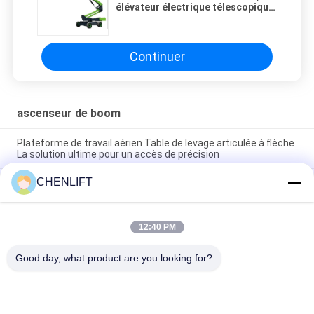
élévateur électrique télescopique
HT26JLi portée inégalée pour les
chantiers exigeants
Continuer
ascenseur de boom
Plateforme de travail aérien Table de levage articulée à flèche
La solution ultime pour un accès de précision
CHENLIFT
20.5m Hauteur de travail Plateforme de travail aérienne
Télécopieur Boom Lift Portée inégalée pour le travail sur une
hauteur
12:40 PM
Hauteur de travail de 26,2 m, nacelle télescopique de 86 pieds
pour travaux en hauteur
Good day, what product are you looking for?
Catégories populaires
Tous