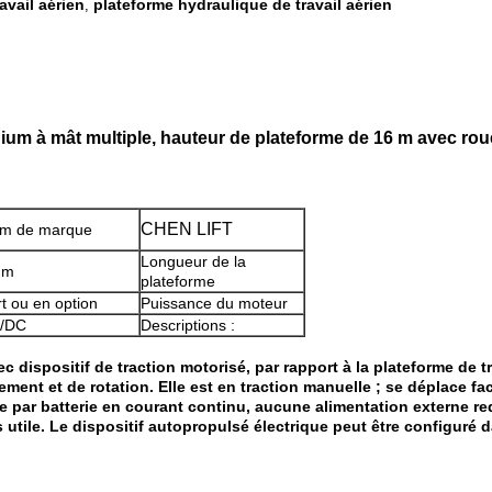
avail aérien
plateforme hydraulique de travail aérien
,
inium à mât multiple, hauteur de plateforme de 16 m avec ro
CHEN LIFT
m de marque
Longueur de la
 m
plateforme
rt ou en option
Puissance du moteur
/DC
Descriptions :
 dispositif de traction motorisé, par rapport à la plateforme de t
ement et de rotation. Elle est en traction manuelle ; se déplace 
e par batterie en courant continu, aucune alimentation externe req
lus utile. Le dispositif autopropulsé électrique peut être configuré