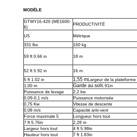
MODÈLE
GTWY16-420 (ME1600-
PRODUCTIVITÉ
6)
US
Métrique
331 lbs
150 kg
59 ft 0.66 in
18 m
52 ft 5.92 in
16 m
1,55 m
5 ft 1.02 in
Largeur de la plateforme
Garde au sol
1,00 m
5.91in
Puissance de levage
2,2 kw
0,09-0,1 m/s
Puissance motorisée
0,75 Kw
Vitesse de descente
0,08 m/s
Capacité anti-vent
Force maximale 5
Longueur hors tout
7 ft 5.76in
2,28 m
Largeur hors tout
4 ft 5.98in
Hauteur hors tout
7 ft 1.83in