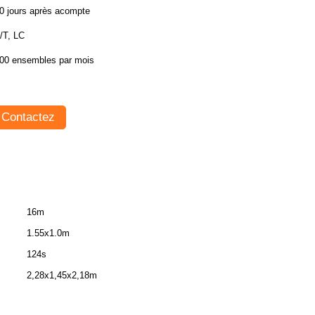
0 jours après acompte
/T, LC
00 ensembles par mois
Contactez
16m
1.55x1.0m
124s
2,28x1,45x2,18m