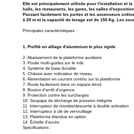
Elle est principalement utilisée pour l'installation et l
halls, les restaurants, les gares, les salles d'exposi
Passant facilement les portes et les ascenseurs ordin
à 20 m et la capacité de levage est de 150 Kg. Les sou
Principales caractéristiques :
1. Profilé en alliage d'aluminium le plus rigide
2. Abaissement de la plateforme auxiliaire
3. Poulie multi-guides sur le mât
4. Système de base durable
5. Châssis avec indicateur de niveau
6. Alimentation en courant continu sur la plateforme
7. Roule facilement dans un espace étroit
8. Bouton d'arrêt d'urgence
9. Protection contre les surcharges
10. Soupape de décharge de pression intégrée
11. Interrupteur de montée/descente à double activation
12. Interrupteur à clé de verrouillage
13. Plateforme étendue en option
14. Échelle d'accès
Spécifications :