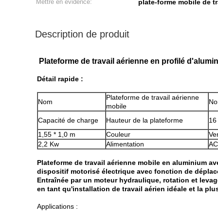
Mettre en évidence:
plate-forme mobile de tr
Description de produit
Plateforme de travail aérienne en profilé d'alum
Détail rapide :
Plateforme de travail aérienne
Nom
No
mobile
Capacité de charge
Hauteur de la plateforme
16
1,55 * 1,0 m
Couleur
Ve
2,2 Kw
Alimentation
AC
Plateforme de travail aérienne mobile en aluminium avec
dispositif motorisé électrique avec fonction de déplac
Entraînée par un moteur hydraulique, rotation et levag
en tant qu'installation de travail aérien idéale et la p
Applications :