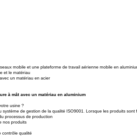
 ciseaux mobile et une plateforme de travail aérienne mobile en alumini
re et le matériau
 avec un matériau en acier
cture à mât avec un matériau en aluminium
votre usine ?
u système de gestion de la qualité ISO9001. Lorsque les produits sont f
 du processus de production
e nos produits
 contrôle qualité