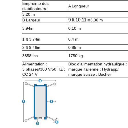
Empreinte des
A Longueur
stabilisateurs :
3,20 m
9 ft 10.11in
B Largeur
3,00 m
3.94in
0,10 m
1 ft 3.74in
0,4 m
2 ft 9.46in
0,85 m
3858 lbs
1750 kg
Alimentation :
Bloc d'alimentation hydraulique :
3 phases/380 V/50 HZ ;
marque italienne : Hydrapp/
CC 24 V
marque suisse : Bucher