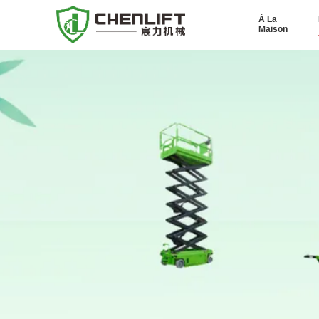
À La
Maison