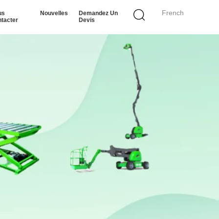
French
us
Nouvelles
Demandez Un
tacter
Devis