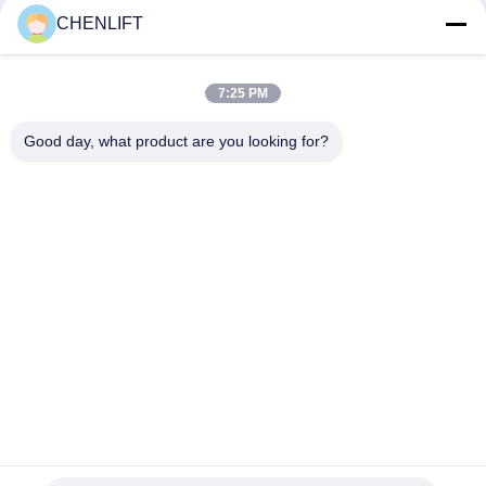
électrique 8 mètres 450 kg Capacité de charge
CHENLIFT
Plateforme élévatrice automotrice à ciseaux de 6 m de
hauteur avec plateforme d'extension
7:25 PM
MC1000 Hauteur de travail de 12 m
Good day, what product are you looking for?
Catégories populaires
Tous
Plate-Forme De 
Nacelle À Ciseaux 
Levage Hydraulique
Automotrice
Ascenseur Mobile 
Mini Scissor Lift
De Ciseaux
Plateforme De 
Plate-Forme De 
Levage Verticale
Travail Aérien
Récolteuse 
Ascenseur De Boom
Électrique D'ordre