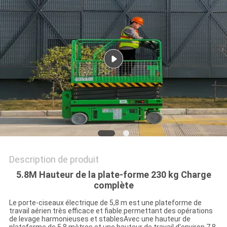
DEMANDEZ
UN DEVIS
PLAN
DU
SITE
POLITIQUE
DE
Description de produit
CONFIDENTIALITÉ
5.8M Hauteur de la plate-forme 230 kg Charge
complète
Le porte-ciseaux électrique de 5,8 m est une plateforme de
travail aérien très efficace et fiable.permettant des opérations
de levage harmonieuses et stablesAvec une hauteur de