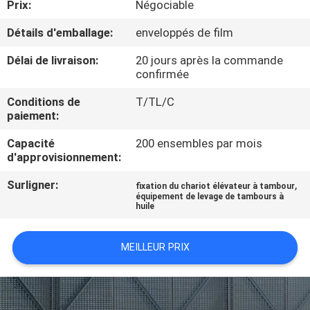
Prix:
Négociable
VISITE
DE
Détails d'emballage:
enveloppés de film
L'USINE
Délai de livraison:
20 jours après la commande
confirmée
CONTRÔLE
Conditions de
T/TL/C
paiement:
DE
Capacité
200 ensembles par mois
LA
d'approvisionnement:
QUALITÉ
Surligner:
,
fixation du chariot élévateur à tambour
équipement de levage de tambours à
huile
NOUS
CONTACTER
MEILLEUR PRIX
NOUVELLES