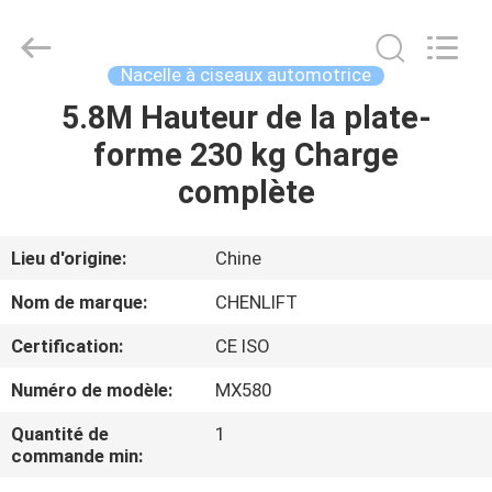
2026
CHENLIFT
(SUZHOU)
MACHINERY
CO
Nacelle à ciseaux automotrice
LTD.
All
Rights
5.8M Hauteur de la plate-
À
Reserved.
forme 230 kg Charge
LA
complète
MAISON
PRODUITS
Lieu d'origine:
Chine
Nom de marque:
CHENLIFT
À
Certification:
CE ISO
PROPOS
Numéro de modèle:
MX580
DE
Quantité de
1
NOUS
commande min: