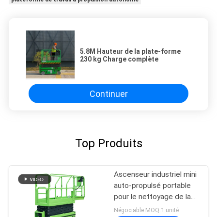
5.8M Hauteur de la plate-forme
230 kg Charge complète
Continuer
Top Produits
Ascenseur industriel mini
auto-propulsé portable
pour le nettoyage de la
peinture
Négociable MOQ:1 unité