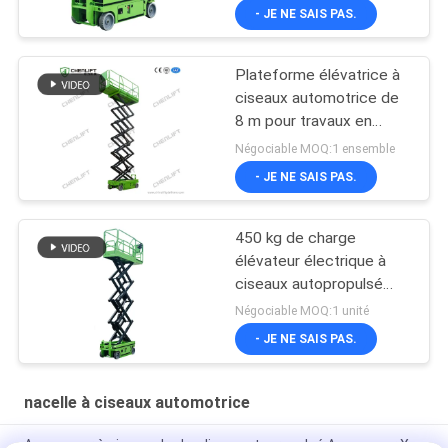
- JE NE SAIS PAS.
Plateforme élévatrice à
ciseaux automotrice de
8 m pour travaux en
hauteur avec capacité
Négociable MOQ:1 ensemble
de charge de 230 kg
- JE NE SAIS PAS.
450 kg de charge
élévateur électrique à
ciseaux autopropulsé
avec CE
Négociable MOQ:1 unité
- JE NE SAIS PAS.
nacelle à ciseaux automotrice
Ascenseur à ciseaux hydraulique autopropulsé Ascenseur X