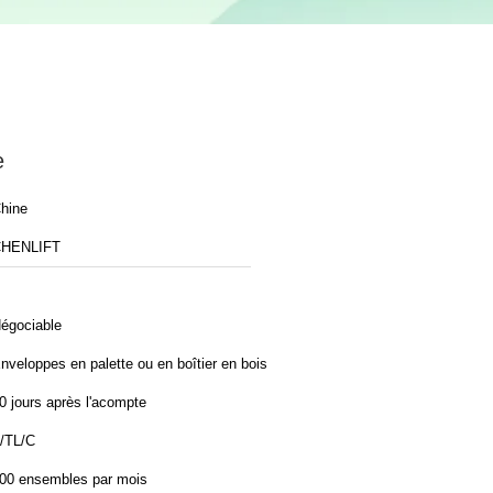
e
hine
HENLIFT
égociable
nveloppes en palette ou en boîtier en bois
0 jours après l'acompte
/TL/C
00 ensembles par mois