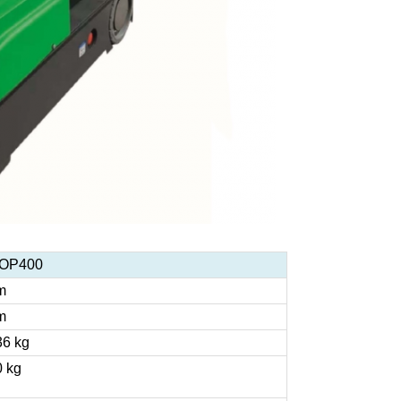
OP400
m
m
36 kg
0 kg