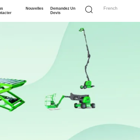
French
us
Nouvelles
Demandez Un
tacter
Devis