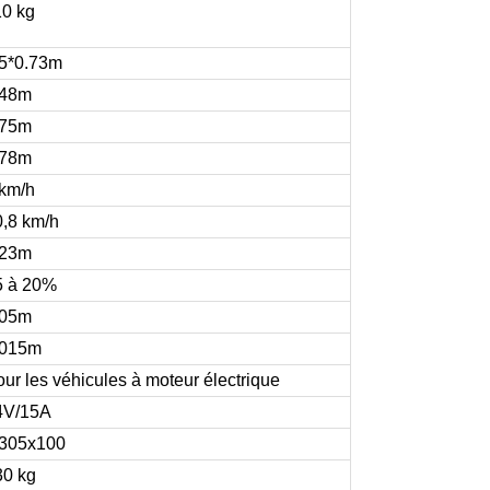
10 kg
.5*0.73m
.48m
.75m
.78m
 km/h
0,8 km/h
.23m
5 à 20%
.05m
.015m
ur les véhicules à moteur électrique
4V/15A
305x100
30 kg