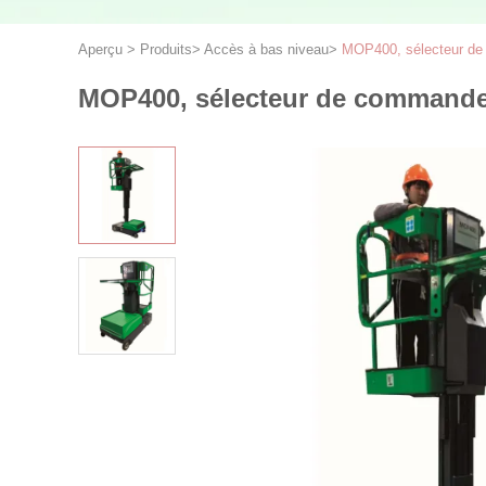
Aperçu
>
Produits
>
Accès à bas niveau
>
MOP400, sélecteur de
MOP400, sélecteur de commandes