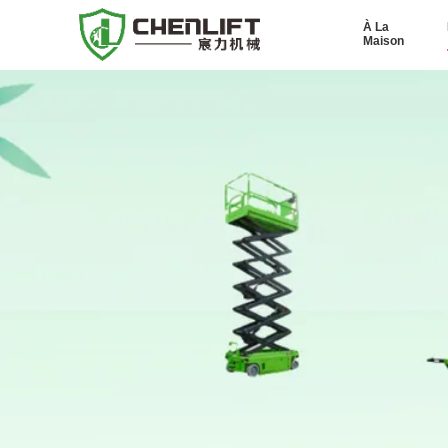
À La
Maison