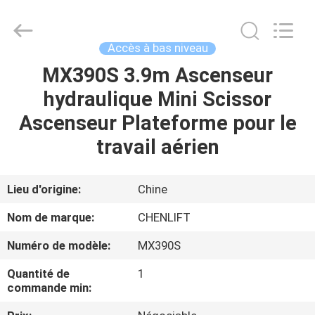
2026
CHENLIFT
(SUZHOU)
MACHINERY
CO
Accès à bas niveau
LTD.
All
Rights
MX390S 3.9m Ascenseur
À
Reserved.
hydraulique Mini Scissor
LA
Ascenseur Plateforme pour le
MAISON
travail aérien
PRODUITS
Lieu d'origine:
Chine
À
Nom de marque:
CHENLIFT
PROPOS
Numéro de modèle:
MX390S
DE
Quantité de
1
NOUS
commande min: