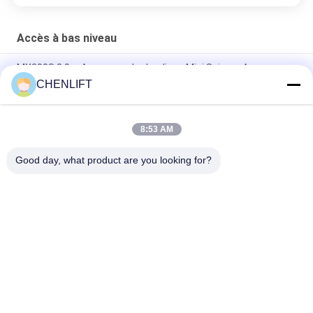
Accès à bas niveau
MX390S 3.9m Ascenseur hydraulique Mini Scissor Ascenseur
Plateforme pour le travail aérien
CHENLIFT
Mini élévateur à ciseaux mobile de 3 mètres de hauteur
8:53 AM
Plateforme de travail aérienne à mât unique, poussée
manuellement, élévation verticale avec fonction d'inclinaison
Good day, what product are you looking for?
Catégories populaires
Tous
Plate-Forme De 
Nacelle À Ciseaux 
Levage Hydraulique
Automotrice
Ascenseur Mobile 
Mini Scissor Lift
De Ciseaux
Plateforme De 
Plate-Forme De 