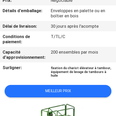
Prix:
Négociable
VISITE
Détails d'emballage:
Enveloppes en palette ou en
DE
boîtier en bois
L'USINE
Délai de livraison:
30 jours après l'acompte
Conditions de
T/TL/C
CONTRÔLE
paiement:
DE
Capacité
200 ensembles par mois
LA
d'approvisionnement:
QUALITÉ
Surligner:
,
fixation du chariot élévateur à tambour
équipement de levage de tambours à
huile
NOUS
CONTACTER
MEILLEUR PRIX
NOUVELLES