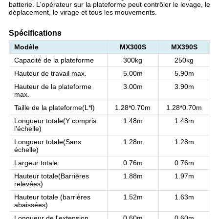
batterie. L'opérateur sur la plateforme peut contrôler le levage, le
déplacement, le virage et tous les mouvements.
Spécifications
Modèle
MX300S
MX390S
Capacité de la plateforme
300kg
250kg
Hauteur de travail max.
5.00m
5.90m
Hauteur de la plateforme
3.00m
3.90m
max.
Taille de la plateforme
(
L*l
)
1.28*0.70m
1.28*0.70m
Longueur totale
(
Y compris
1.48m
1.48m
l'échelle
)
Longueur totale
(
Sans
1.28m
1.28m
échelle
)
Largeur totale
0.76m
0.76m
Hauteur totale
(
Barrières
1.88m
1.97m
relevées
)
Hauteur totale (barrières
1.52m
1.63m
abaissées)
Longueur de l'extension
0.60m
0.60m