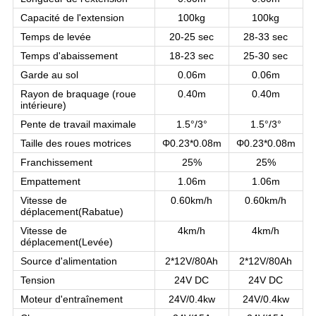
Capacité de l'extension
100kg
100kg
Temps de levée
20-25 sec
28-33 sec
Temps d'abaissement
18-23 sec
25-30 sec
Garde au sol
0.06m
0.06m
Rayon de braquage (roue
0.40m
0.40m
intérieure)
Pente de travail maximale
1.5°/3°
1.5°/3°
Taille des roues motrices
Φ0.23*0.08m
Φ0.23*0.08m
Franchissement
25%
25%
Empattement
1.06m
1.06m
Vitesse de
0.60km/h
0.60km/h
déplacement
(
Rabatue
)
Vitesse de
4km/h
4km/h
déplacement
(
Levée
)
Source d'alimentation
2*12V/80Ah
2*12V/80Ah
Tension
24V DC
24V DC
Moteur d'entraînement
24V/0.4kw
24V/0.4kw