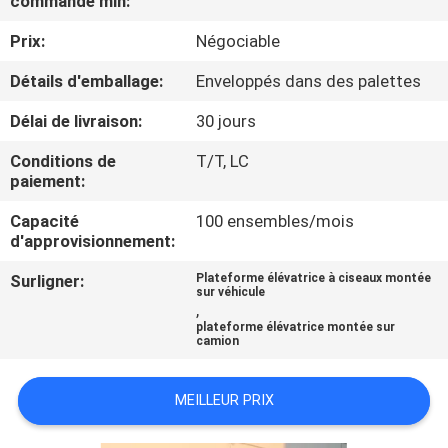
commande min:
VISITE
Prix:
Négociable
DE
L'USINE
Détails d'emballage:
Enveloppés dans des palettes
Délai de livraison:
30 jours
CONTRÔLE
Conditions de
T/T, LC
DE
paiement:
LA
Capacité
100 ensembles/mois
d'approvisionnement:
QUALITÉ
Surligner:
Plateforme élévatrice à ciseaux montée
sur véhicule
,
NOUS
plateforme élévatrice montée sur
camion
CONTACTER
MEILLEUR PRIX
NOUVELLES