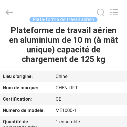
2026
CHENLIFT
(SUZHOU)
MACHINERY
CO
Plate-forme de travail aérien
LTD.
All
Rights
Plateforme de travail aérien
À
Reserved.
en aluminium de 10 m (à mât
LA
unique) capacité de
MAISON
chargement de 125 kg
PRODUITS
Lieu d'origine:
Chine
À
Nom de marque:
CHEN LIFT
PROPOS
Certification:
CE
DE
Numéro de modèle:
ME1000-1
NOUS
Quantité de
1 ensemble