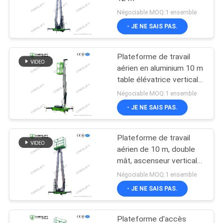
Négociable MOQ:1 ensemble
- JE NE SAIS PAS.
Plateforme de travail
aérien en aluminium 10 m
table élévatrice verticale
à mât unique
Négociable MOQ:1 ensemble
- JE NE SAIS PAS.
Plateforme de travail
aérien de 10 m, double
mât, ascenseur vertical
avec plateforme
Négociable MOQ:1 ensemble
d'extension
- JE NE SAIS PAS.
Plateforme d'accès