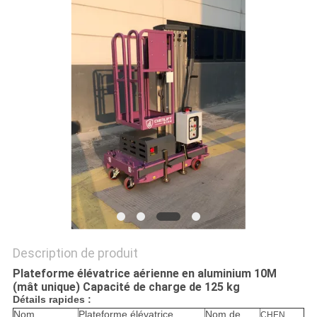
DEMANDEZ
UN DEVIS
PLAN
DU
SITE
POLITIQUE
DE
CONFIDENTIALITÉ
Description de produit
Plateforme élévatrice aérienne en aluminium 10M
(mât unique) Capacité de charge de 125 kg
Détails rapides :
Nom
Plateforme élévatrice
Nom de
CHEN