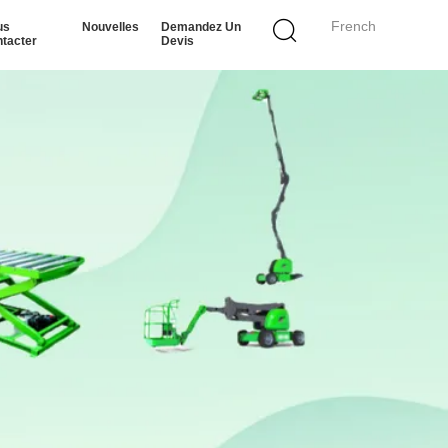
French
us
Nouvelles
Demandez Un
tacter
Devis