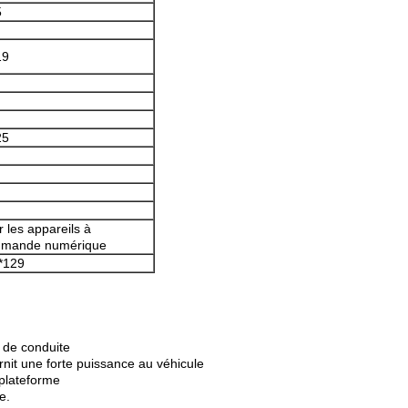
5
19
25
 les appareils à
mande numérique
*129
 de conduite
nit une forte puissance au véhicule
 plateforme
e.