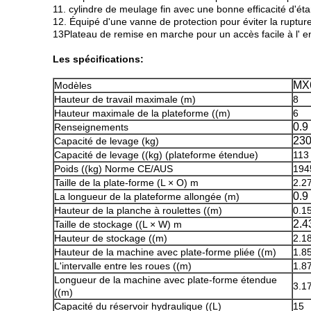
11. cylindre de meulage fin avec une bonne efficacité d'ét
12. Équipé d'une vanne de protection pour éviter la ruptur
13Plateau de remise en marche pour un accès facile à l' en
Les spécifications:
MX
Modèles
Hauteur de travail maximale (m)
8
Hauteur maximale de la plateforme ((m)
6
0.9
Renseignements
23
Capacité de levage (kg)
Capacité de levage ((kg) (plateforme étendue)
113
Poids ((kg) Norme CE/AUS
194
Taille de la plate-forme (L × O) m
2.2
0.9
La longueur de la plateforme allongée (m)
Hauteur de la planche à roulettes ((m)
0.1
2.4
Taille de stockage ((L × W) m
Hauteur de stockage ((m)
2.1
Hauteur de la machine avec plate-forme pliée ((m)
1.8
L'intervalle entre les roues ((m)
1.8
Longueur de la machine avec plate-forme étendue
3.1
((m)
Capacité du réservoir hydraulique ((L)
15