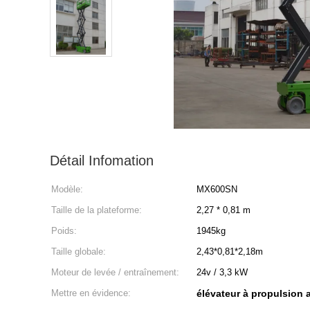
Détail Infomation
Modèle:
MX600SN
Taille de la plateforme:
2,27 * 0,81 m
Poids:
1945kg
Taille globale:
2,43*0,81*2,18m
Moteur de levée / entraînement:
24v / 3,3 kW
Mettre en évidence:
élévateur à propulsion