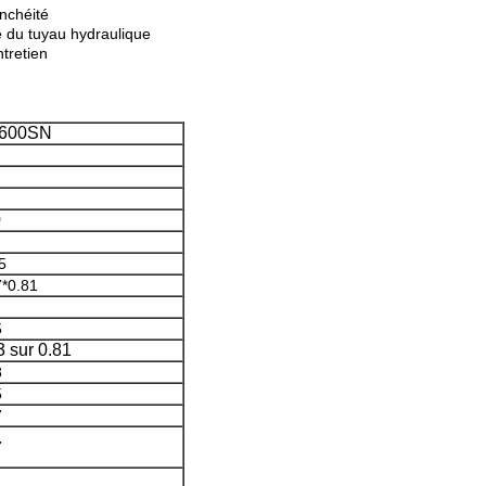
anchéité
e du tuyau hydraulique
tretien
600SN
0
5
7*0.81
5
3 sur 0.81
8
5
7
7