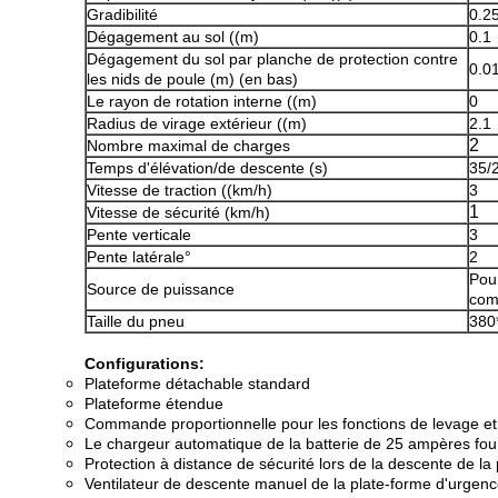
Gradibilité
0.2
Dégagement au sol ((m)
0.1
Dégagement du sol par planche de protection contre
0.0
les nids de poule (m) (en bas)
Le rayon de rotation interne ((m)
0
Radius de virage extérieur ((m)
2.1
2
Nombre maximal de charges
Temps d'élévation/de descente (s)
35/
Vitesse de traction ((km/h)
3
1
Vitesse de sécurité (km/h)
Pente verticale
3
Pente latérale°
2
Pour
Source de puissance
com
Taille du pneu
380
Configurations:
Plateforme détachable standard
Plateforme étendue
Commande proportionnelle pour les fonctions de levage et
Le chargeur automatique de la batterie de 25 ampères four
Protection à distance de sécurité lors de la descente de la
Ventilateur de descente manuel de la plate-forme d'urgenc