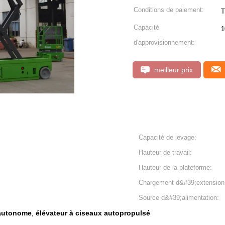
Conditions de paiement:
T
Capacité
1
d'approvisionnement:
meilleur prix
Capacité de levage:
Hauteur de travail:
Hauteur de la plateforme:
Chargement d&#39;extension
Source d&#39;alimentation:
 autonome
élévateur à ciseaux autopropulsé
,