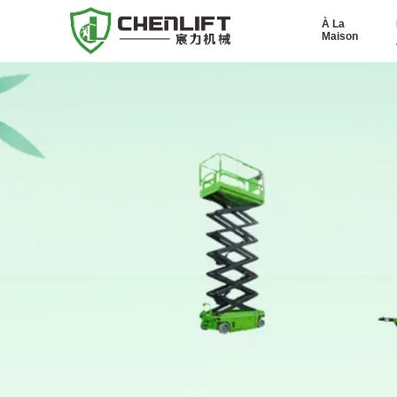
À La
Maison