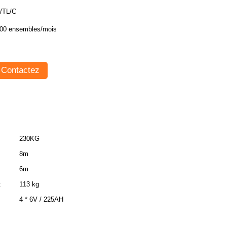
/TL/C
00 ensembles/mois
Contactez
230KG
8m
6m
:
113 kg
4 * 6V / 225AH