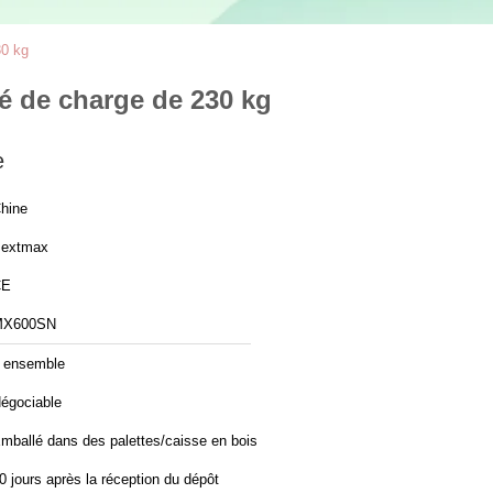
30 kg
té de charge de 230 kg
e
hine
extmax
CE
MX600SN
 ensemble
égociable
mballé dans des palettes/caisse en bois
0 jours après la réception du dépôt