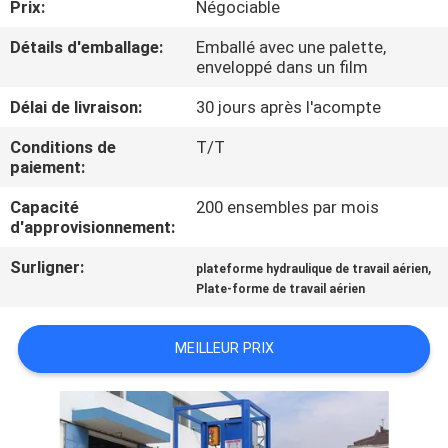
Prix:
Négociable
VISITE
DE
Détails d'emballage:
Emballé avec une palette,
enveloppé dans un film
L'USINE
Délai de livraison:
30 jours après l'acompte
CONTRÔLE
Conditions de
T/T
paiement:
DE
Capacité
200 ensembles par mois
LA
d'approvisionnement:
QUALITÉ
Surligner:
,
plateforme hydraulique de travail aérien
Plate-forme de travail aérien
NOUS
CONTACTER
MEILLEUR PRIX
NOUVELLES