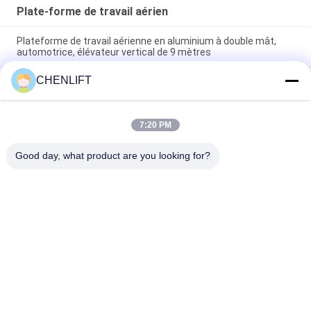
Plate-forme de travail aérien
Plateforme de travail aérienne en aluminium à double mât,
automotrice, élévateur vertical de 9 mètres
CHENLIFT
Plateforme de travail aérienne de 10 mètres de hauteur, à
double mât, table élévatrice hydraulique verticale
Plateforme de travail aérien en aluminium avec hauteur de
7:20 PM
levage de 14 m, hauteur de plateforme quadruple mât de 300
kg
Good day, what product are you looking for?
Catégories populaires
Tous
Plate-Forme De 
Nacelle À Ciseaux 
Levage Hydraulique
Automotrice
Ascenseur Mobile 
Mini Scissor Lift
De Ciseaux
Plateforme De 
Plate-Forme De 