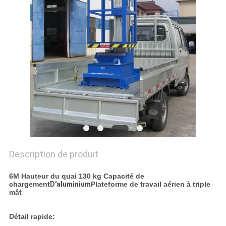
DEMANDEZ
UN DEVIS
PLAN
DU
SITE
POLITIQUE
DE
Description de produit
CONFIDENTIALITÉ
6M Hauteur du quai 130 kg Capacité de
chargement
D'aluminium
Plateforme de travail aérien à triple
mât
Détail rapide: