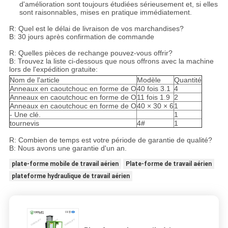
d'amélioration sont toujours étudiées sérieusement et, si elles
sont raisonnables, mises en pratique immédiatement.
R: Quel est le délai de livraison de vos marchandises?
B: 30 jours après confirmation de commande
R: Quelles pièces de rechange pouvez-vous offrir?
B: Trouvez la liste ci-dessous que nous offrons avec la machine
lors de l'expédition gratuite:
Nom de l'article
Modèle
Quantité
Anneaux en caoutchouc en forme de O
40 fois 3.1
4
Anneaux en caoutchouc en forme de O
11 fois 1.9
2
Anneaux en caoutchouc en forme de O
40 × 30 × 6
1
- Une clé.
1
tournevis
4#
1
R: Combien de temps est votre période de garantie de qualité?
B: Nous avons une garantie d'un an.
plate-forme mobile de travail aérien
Plate-forme de travail aérien
plateforme hydraulique de travail aérien