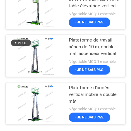
table élévatrice verticale
à mât unique
Négociable MOQ:1 ensemble
- JE NE SAIS PAS.
Plateforme de travail
aérien de 10 m, double
mât, ascenseur vertical
avec plateforme
Négociable MOQ:1 ensemble
d'extension
- JE NE SAIS PAS.
Plateforme d'accès
vertical mobile à double
mât
Négociable MOQ:1 ensemble
- JE NE SAIS PAS.