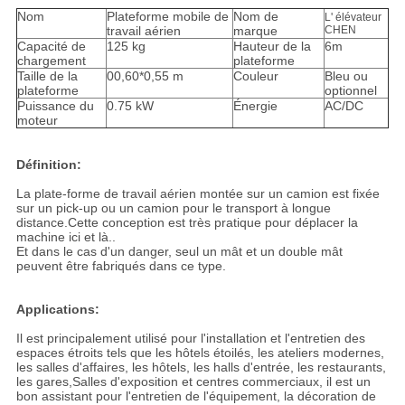
Nom
Plateforme mobile de
Nom de
L' élévateur
travail aérien
marque
CHEN
Capacité de
125 kg
Hauteur de la
6m
chargement
plateforme
Taille de la
00,60*0,55 m
Couleur
Bleu ou
plateforme
optionnel
Puissance du
0.75 kW
Énergie
AC/DC
moteur
Définition:
La plate-forme de travail aérien montée sur un camion est fixée
sur un pick-up ou un camion pour le transport à longue
distance.Cette conception est très pratique pour déplacer la
machine ici et là..
Et dans le cas d'un danger, seul un mât et un double mât
peuvent être fabriqués dans ce type.
Applications:
Il est principalement utilisé pour l'installation et l'entretien des
espaces étroits tels que les hôtels étoilés, les ateliers modernes,
les salles d'affaires, les hôtels, les halls d'entrée, les restaurants,
les gares,Salles d'exposition et centres commerciaux, il est un
bon assistant pour l'entretien de l'équipement, la décoration de