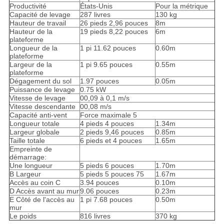
Productivité
États-Unis
Pour la métrique
Capacité de levage
287 livres
130 kg
Hauteur de travail
26 pieds 2,96 pouces
8m
Hauteur de la
19 pieds 8,22 pouces
6m
plateforme
Longueur de la
1 pi 11.62 pouces
0.60m
plateforme
Largeur de la
1 pi 9.65 pouces
0.55m
plateforme
Dégagement du sol
1.97 pouces
0.05m
Puissance de levage
0.75 kW
Vitesse de levage
00,09 à 0,1 m/s
Vitesse descendante
00,08 m/s
Capacité anti-vent
Force maximale 5
Longueur totale
4 pieds 4 pouces
1.34m
Largeur globale
2 pieds 9,46 pouces
0.85m
Taille totale
6 pieds et 4 pouces
1.65m
Empreinte de
démarrage:
Une longueur
5 pieds 6 pouces
1.70m
B Largeur
5 pieds 5 pouces 75
1.67m
Accès au coin C
3.94 pouces
0.10m
D Accès avant au mur
9.06 pouces
0.23m
E Côté de l'accès au
1 pi 7.68 pouces
0.50m
mur
Le poids
816 livres
370 kg