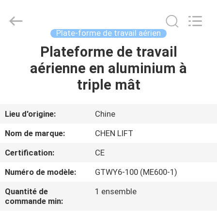
2026
CHENLIFT
(SUZHOU)
MACHINERY
CO
Plate-forme de travail aérien
LTD.
All
Rights
Plateforme de travail
À
Reserved.
aérienne en aluminium à
LA
triple mât
MAISON
PRODUITS
Lieu d'origine:
Chine
Nom de marque:
CHEN LIFT
À
Certification:
CE
PROPOS
Numéro de modèle:
GTWY6-100 (ME600-1)
DE
Quantité de
1 ensemble
NOUS
commande min: