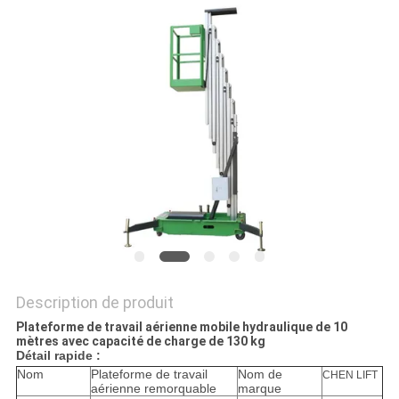
DEMANDEZ
UN DEVIS
PLAN
DU
SITE
POLITIQUE
DE
CONFIDENTIALITÉ
Description de produit
Plateforme de travail aérienne mobile hydraulique de 10
mètres avec capacité de charge de 130 kg​
Détail rapide :
Nom
Plateforme de travail
Nom de
CHEN LIFT
aérienne remorquable
marque