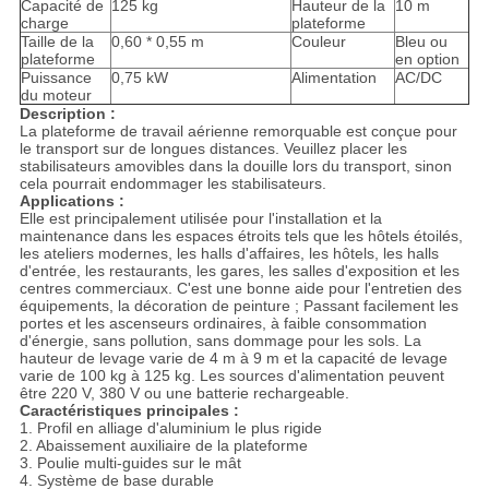
Capacité de
125 kg
Hauteur de la
10 m
charge
plateforme
Taille de la
0,60 * 0,55 m
Couleur
Bleu ou
plateforme
en option
Puissance
0,75 kW
Alimentation
AC/DC
du moteur
Description :
La plateforme de travail aérienne remorquable est conçue pour
le transport sur de longues distances. Veuillez placer les
stabilisateurs amovibles dans la douille lors du transport, sinon
cela pourrait endommager les stabilisateurs.
Applications :
Elle est principalement utilisée pour l'installation et la
maintenance dans les espaces étroits tels que les hôtels étoilés,
les ateliers modernes, les halls d'affaires, les hôtels, les halls
d'entrée, les restaurants, les gares, les salles d'exposition et les
centres commerciaux. C'est une bonne aide pour l'entretien des
équipements, la décoration de peinture ; Passant facilement les
portes et les ascenseurs ordinaires, à faible consommation
d'énergie, sans pollution, sans dommage pour les sols. La
hauteur de levage varie de 4 m à 9 m et la capacité de levage
varie de 100 kg à 125 kg. Les sources d'alimentation peuvent
être 220 V, 380 V ou une batterie rechargeable.
Caractéristiques principales :
1. Profil en alliage d'aluminium le plus rigide
2. Abaissement auxiliaire de la plateforme
3. Poulie multi-guides sur le mât
4. Système de base durable