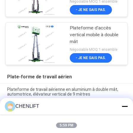
Négociable MOQ:1 ensemble
d'extension
- JE NE SAIS PAS.
Plateforme d'accès
vertical mobile à double
mât
Négociable MOQ:1 ensemble
- JE NE SAIS PAS.
Plate-forme de travail aérien
Plateforme de travail aérienne en aluminium à double mât,
automotrice, élévateur vertical de 9 mètres
CHENLIFT
Plateforme de travail aérienne de 10 mètres de hauteur, à
double mât, table élévatrice hydraulique verticale
Plateforme de travail aérien en aluminium avec hauteur de
5:59 PM
levage de 14 m, hauteur de plateforme quadruple mât de 300
kg