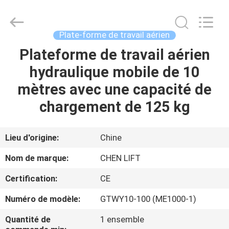
2026
CHENLIFT
(SUZHOU)
MACHINERY
CO
Plate-forme de travail aérien
LTD.
All
Rights
Plateforme de travail aérien
À
Reserved.
hydraulique mobile de 10
LA
mètres avec une capacité de
MAISON
chargement de 125 kg
PRODUITS
Lieu d'origine:
Chine
À
Nom de marque:
CHEN LIFT
PROPOS
Certification:
CE
DE
Numéro de modèle:
GTWY10-100 (ME1000-1)
NOUS
Quantité de
1 ensemble