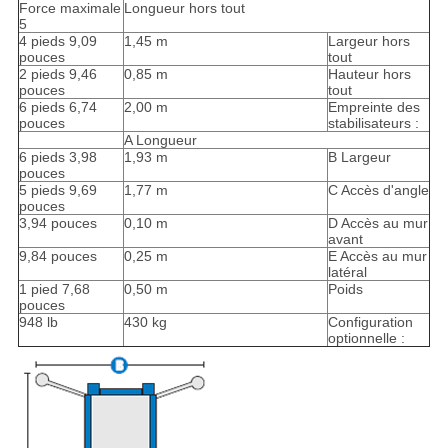
Force maximale
Longueur hors tout
5
4 pieds 9,09
1,45 m
Largeur hors
pouces
tout
2 pieds 9,46
0,85 m
Hauteur hors
pouces
tout
6 pieds 6,74
2,00 m
Empreinte des
pouces
stabilisateurs :
A Longueur
6 pieds 3,98
1,93 m
B Largeur
pouces
5 pieds 9,69
1,77 m
C Accès d'angle
pouces
3,94 pouces
0,10 m
D Accès au mur
avant
9,84 pouces
0,25 m
E Accès au mur
latéral
1 pied 7,68
0,50 m
Poids
pouces
948 lb
430 kg
Configuration
optionnelle :