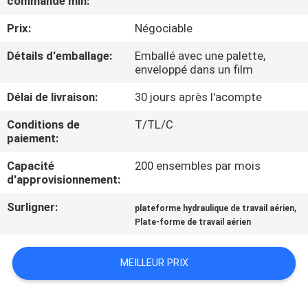
commande min:
VISITE
Prix:
Négociable
DE
L'USINE
Détails d'emballage:
Emballé avec une palette,
enveloppé dans un film
Délai de livraison:
30 jours après l'acompte
CONTRÔLE
DE
Conditions de
T/TL/C
paiement:
LA
Capacité
200 ensembles par mois
QUALITÉ
d'approvisionnement:
Surligner:
,
plateforme hydraulique de travail aérien
NOUS
Plate-forme de travail aérien
CONTACTER
MEILLEUR PRIX
NOUVELLES