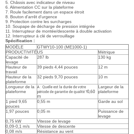
5. Châssis avec indicateur de niveau
6. Alimentation CC sur la plateforme
7. Roule facilement dans un espace étroit
8. Bouton d'arrêt d'urgence
9. Protection contre les surcharges
10. Soupape de décharge de pression intégrée
11. Interrupteur de montée/descente à double activation
12. Interrupteur à clé de verrouillage
Spécification :
MODÈLE
GTWY10-100 (ME1000-1)
PRODUCTIVITÉ
US
Métrique
Capacité de
287 lb
130 kg
levage
Hauteur de
39 pieds 4,44 pouces
12 m
travail
Hauteur de la
32 pieds 9,70 pouces
10 m
plateforme
Longueur de la
Largeur de la
A : Quelle est la durée de votre
plateforme
0,60
plateforme
période de garantie de qualité ?
m
1 pied 9,65
0,55 m
Garde au sol
pouces
1,97 pouces
0,05 m
Puissance de
levage
0,75 kW
Vitesse de levage
0,09-0,1 m/s
Vitesse de descente
0,08 m/s
Résistance au vent