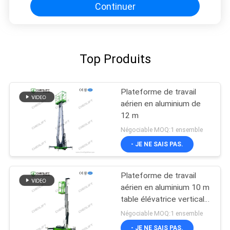
Continuer
Top Produits
Plateforme de travail
aérien en aluminium de
12 m
Négociable MOQ:1 ensemble
- JE NE SAIS PAS.
Plateforme de travail
aérien en aluminium 10 m
table élévatrice verticale
à mât unique
Négociable MOQ:1 ensemble
- JE NE SAIS PAS.