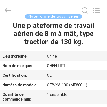
2026
CHENLIFT
(SUZHOU)
MACHINERY
CO
Plate-forme de travail aérien
LTD.
All
Rights
Une plateforme de travail
À
Reserved.
aérien de 8 m à mât, type
LA
traction de 130 kg.
MAISON
PRODUITS
Lieu d'origine:
Chine
Nom de marque:
CHEN LIFT
À
Certification:
CE
PROPOS
Numéro de modèle:
GTWY8-100 (ME800-1)
DE
Quantité de
1 ensemble
NOUS
commande min: