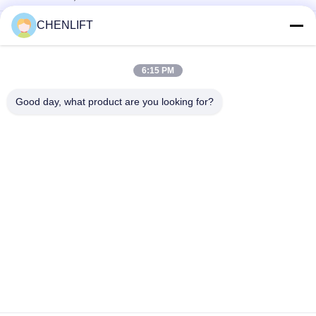
CHENLIFT
Plateforme de travail aérienne de 10 mètres de hauteur, à
double mât, table élévatrice hydraulique verticale
Plateforme de travail aérien en aluminium avec hauteur de
6:15 PM
levage de 14 m, hauteur de plateforme quadruple mât de 300
kg
Good day, what product are you looking for?
Catégories populaires
Tous
Plate-Forme De 
Nacelle À Ciseaux 
Levage Hydraulique
Automotrice
Ascenseur Mobile 
Mini Scissor Lift
De Ciseaux
Plateforme De 
Plate-Forme De 
Levage Verticale
Travail Aérien
Récolteuse 
Ascenseur De Boom
Électrique D'ordre