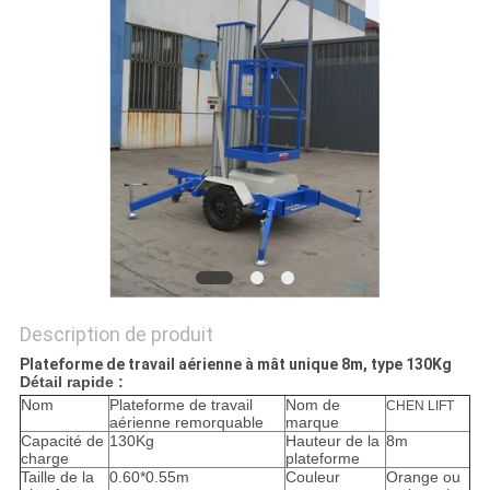
DEMANDEZ
UN DEVIS
PLAN
DU
SITE
POLITIQUE
DE
Description de produit
CONFIDENTIALITÉ
Plateforme de travail aérienne à mât unique 8m, type 130Kg
Détail rapide :
Nom
Plateforme de travail
Nom de
CHEN LIFT
aérienne remorquable
marque
Capacité de
130Kg
Hauteur de la
8m
charge
plateforme
Taille de la
0.60*0.55m
Couleur
Orange ou