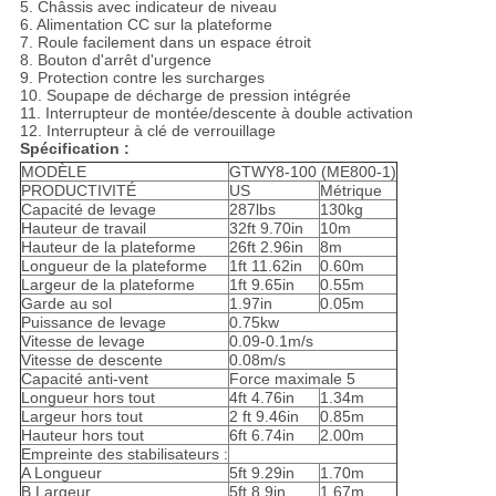
5. Châssis avec indicateur de niveau
6. Alimentation CC sur la plateforme
7. Roule facilement dans un espace étroit
8. Bouton d'arrêt d'urgence
9. Protection contre les surcharges
10. Soupape de décharge de pression intégrée
11. Interrupteur de montée/descente à double activation
12. Interrupteur à clé de verrouillage
Spécification :
MODÈLE
GTWY8-100 (ME800-1)
PRODUCTIVITÉ
US
Métrique
Capacité de levage
287lbs
130kg
Hauteur de travail
32ft 9.70in
10m
Hauteur de la plateforme
26ft 2.96in
8m
Longueur de la plateforme
1ft 11.62in
0.60m
Largeur de la plateforme
1ft 9.65in
0.55m
Garde au sol
1.97in
0.05m
Puissance de levage
0.75kw
Vitesse de levage
0.09-0.1m/s
Vitesse de descente
0.08m/s
Capacité anti-vent
Force maximale 5
Longueur hors tout
4ft 4.76in
1.34m
Largeur hors tout
2 ft 9.46in
0.85m
Hauteur hors tout
6ft 6.74in
2.00m
Empreinte des stabilisateurs :
A Longueur
5ft 9.29in
1.70m
B Largeur
5ft 8.9in
1.67m