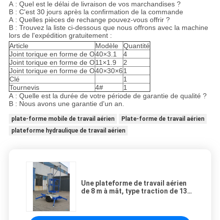
A : Quel est le délai de livraison de vos marchandises ?
B : C'est 30 jours après la confirmation de la commande
A : Quelles pièces de rechange pouvez-vous offrir ?
B : Trouvez la liste ci-dessous que nous offrons avec la machine
lors de l'expédition gratuitement :
Article
Modèle
Quantité
Joint torique en forme de O
40×3.1
4
Joint torique en forme de O
11×1.9
2
Joint torique en forme de O
40×30×6
1
Clé
1
Tournevis
4#
1
A : Quelle est la durée de votre période de garantie de qualité ?
B : Nous avons une garantie d'un an.
plate-forme mobile de travail aérien
Plate-forme de travail aérien
plateforme hydraulique de travail aérien
Une plateforme de travail aérien
de 8 m à mât, type traction de 130
kg.