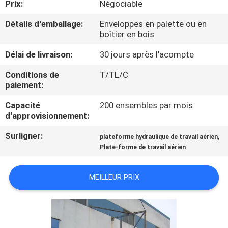
Prix:
Négociable
VISITE
DE
Détails d'emballage:
Enveloppes en palette ou en
boîtier en bois
L'USINE
Délai de livraison:
30 jours après l'acompte
CONTRÔLE
Conditions de
T/TL/C
paiement:
DE
Capacité
200 ensembles par mois
LA
d'approvisionnement:
QUALITÉ
Surligner:
,
plateforme hydraulique de travail aérien
Plate-forme de travail aérien
NOUS
CONTACTER
MEILLEUR PRIX
NOUVELLES