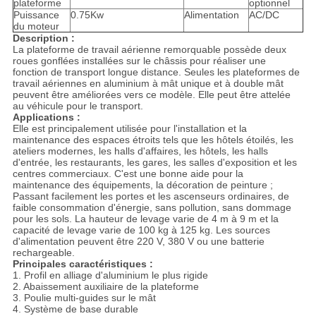
plateforme
optionnel
Puissance
0.75Kw
Alimentation
AC/DC
du moteur
Description :
La plateforme de travail aérienne remorquable possède deux
roues gonflées installées sur le châssis pour réaliser une
fonction de transport longue distance. Seules les plateformes de
travail aériennes en aluminium à mât unique et à double mât
peuvent être améliorées vers ce modèle. Elle peut être attelée
au véhicule pour le transport.
Applications :
Elle est principalement utilisée pour l'installation et la
maintenance des espaces étroits tels que les hôtels étoilés, les
ateliers modernes, les halls d'affaires, les hôtels, les halls
d'entrée, les restaurants, les gares, les salles d'exposition et les
centres commerciaux. C'est une bonne aide pour la
maintenance des équipements, la décoration de peinture ;
Passant facilement les portes et les ascenseurs ordinaires, de
faible consommation d'énergie, sans pollution, sans dommage
pour les sols. La hauteur de levage varie de 4 m à 9 m et la
capacité de levage varie de 100 kg à 125 kg. Les sources
d'alimentation peuvent être 220 V, 380 V ou une batterie
rechargeable.
Principales caractéristiques :
1. Profil en alliage d'aluminium le plus rigide
2. Abaissement auxiliaire de la plateforme
3. Poulie multi-guides sur le mât
4. Système de base durable