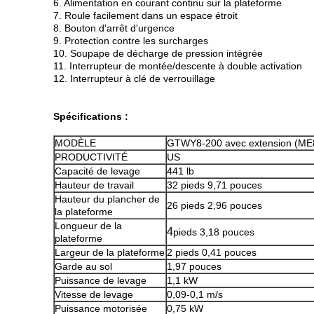
6. Alimentation en courant continu sur la plateforme
7. Roule facilement dans un espace étroit
8. Bouton d'arrêt d'urgence
9. Protection contre les surcharges
10. Soupape de décharge de pression intégrée
11. Interrupteur de montée/descente à double activation
12. Interrupteur à clé de verrouillage
Spécifications :
MODÈLE
GTWY8-200 avec extension (ME
PRODUCTIVITÉ
US
Capacité de levage
441 lb
Hauteur de travail
32 pieds 9,71 pouces
Hauteur du plancher de
26 pieds 2,96 pouces
la plateforme
Longueur de la
4
pieds 3,18 pouces
plateforme
Largeur de la plateforme
2 pieds 0,41 pouces
Garde au sol
1,97 pouces
Puissance de levage
1,1 kW
Vitesse de levage
0,09-0,1 m/s
Puissance motorisée
0,75 kW