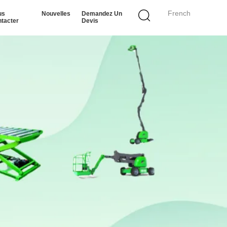
French
us
Nouvelles
Demandez Un
tacter
Devis