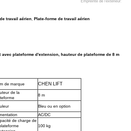
Empreinte de l'extérieur:
e travail aérien
Plate-forme de travail aérien
,
 avec plateforme d'extension, hauteur de plateforme de 8 m
CHEN LIFT
m de marque
uteur de la
8 m
ateforme
uleur
Bleu ou en option
imentation
AC/DC
pacité de charge de
 plateforme
100 kg