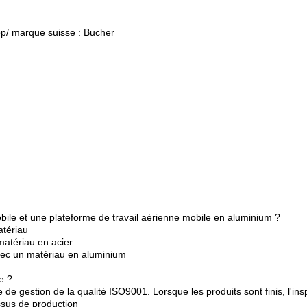
app/ marque suisse : Bucher
obile et une plateforme de travail aérienne mobile en aluminium ?
atériau
matériau en acier
avec un matériau en aluminium
e ?
 de gestion de la qualité ISO9001. Lorsque les produits sont finis, l'i
ssus de production