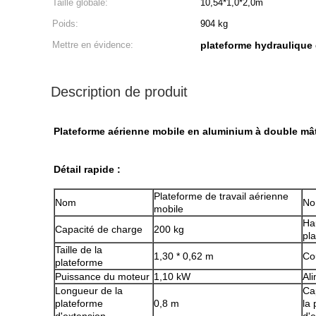
Taille globale:
10,54*1,0*2,0m
Poids:
904 kg
Mettre en évidence:
plateforme hydraulique d
Description de produit
Plateforme aérienne mobile en aluminium à double mât
Détail rapide :
Plateforme de travail aérienne
Nom
No
mobile
Ha
Capacité de charge
200 kg
pl
Taille de la
1,30 * 0,62 m
Co
plateforme
Puissance du moteur
1,10 kW
Al
Longueur de la
Ca
plateforme
0,8 m
la