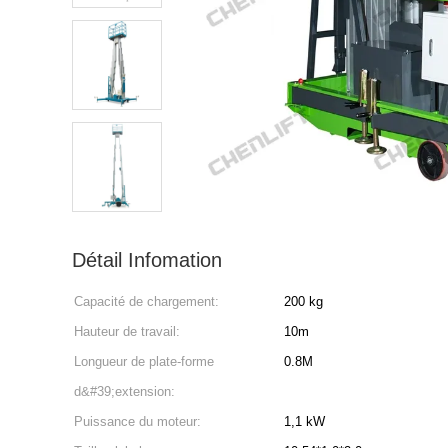
Détail Infomation
Capacité de chargement:
200 kg
Hauteur de travail:
10m
Longueur de plate-forme
0.8M
d&#39;extension:
Puissance du moteur:
1,1 kW