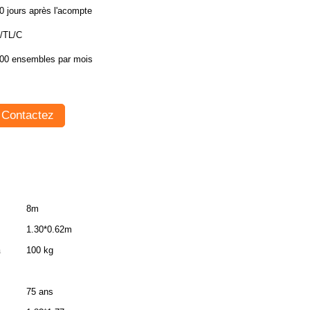
0 jours après l'acompte
/TL/C
00 ensembles par mois
Contactez
8m
1.30*0.62m
a
100 kg
75 ans