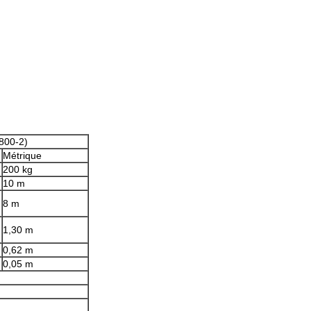
800-2)
Métrique
200 kg
10 m
8 m
1,30 m
0,62 m
0,05 m