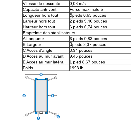
Vitesse de descente
0,08 m/s
Capacité anti-vent
Force maximale 5
5
Longueur hors tout
pieds 0,63 pouces
Largeur hors tout
2 pieds 9,46 pouces
Hauteur hors tout
6 pieds 6,74 pouces
Empreinte des stabilisateurs :
A Longueur
6 pieds 0,83 pouces
3
B Largeur
pieds 3,37 pouces
C Accès d'angle
3,94 pouces
D Accès au mur avant
9,45 pouces
E Accès au mur latéral
1 pied 8,67 pouces
Poids
1993 lb