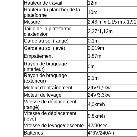
Hauteur de travail
12m
Hauteur du plancher de la
10m
plateforme
Mesure
2,43 m x 1,15 m x 1,9
Taille de la plateforme
2,27*1,12m
d'extension
Garde au sol (rangé)
0,1m
Garde au sol (levé)
0,019m
Empattement
1,87m
Rayon de braquage
0m
(intérieur)
Rayon de braquage
2,1m
(extérieur)
Moteur d'entraînement
24V/1,5kw
Moteur de levage
24V/3,3kw
Vitesse de déplacement
4,0km/h
(rangé)
Vitesse de déplacement
0,8km/h
(levé)
Vitesse de levage/descente
42/30sec
Batteries
4*6V/240Ah