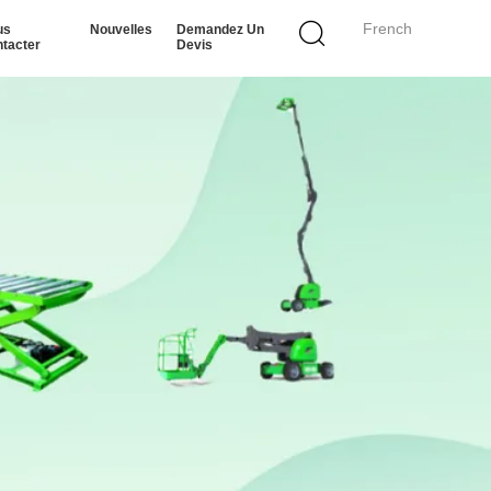
French
us
Nouvelles
Demandez Un
tacter
Devis