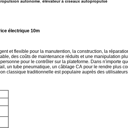
 propulsion autonome
élévateur à ciseaux autopropulsé
,
rice électrique 10m
ent et flexible pour la manutention, la construction, la réparation
table, des coûts de maintenance réduits et une manipulation plus
e personne pour le contrôler sur la plateforme. Dans n'importe quel 
vail, un tube pneumatique, un câblage CA pour le rendre plus co
ion classique traditionnelle est populaire auprès des utilisateurs