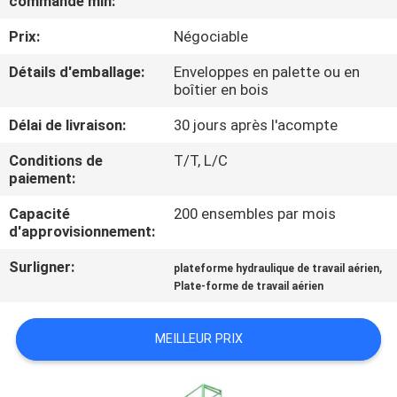
commande min:
VISITE
Prix:
Négociable
DE
L'USINE
Détails d'emballage:
Enveloppes en palette ou en
boîtier en bois
Délai de livraison:
30 jours après l'acompte
CONTRÔLE
DE
Conditions de
T/T, L/C
paiement:
LA
Capacité
200 ensembles par mois
QUALITÉ
d'approvisionnement:
Surligner:
,
plateforme hydraulique de travail aérien
NOUS
Plate-forme de travail aérien
CONTACTER
MEILLEUR PRIX
NOUVELLES