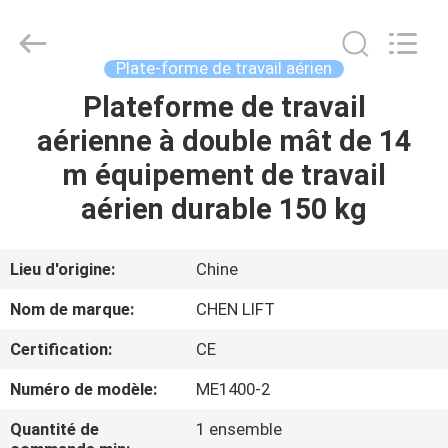
2026
CHENLIFT
(SUZHOU)
MACHINERY
CO
Plate-forme de travail aérien
LTD.
All
Rights
Plateforme de travail
À
Reserved.
aérienne à double mât de 14
LA
m équipement de travail
MAISON
aérien durable 150 kg
PRODUITS
Lieu d'origine:
Chine
À
Nom de marque:
CHEN LIFT
PROPOS
Certification:
CE
DE
Numéro de modèle:
ME1400-2
NOUS
Quantité de
1 ensemble