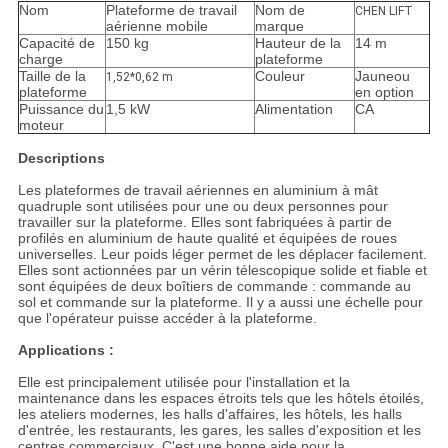
Nom
Plateforme de travail
Nom de
CHEN LIFT
aérienne mobile
marque
Capacité de
150 kg
Hauteur de la
14 m
charge
plateforme
Taille de la
Couleur
Jaune
ou
1,52*0,62 m
plateforme
en option
Puissance du
1,5 kW
Alimentation
CA
moteur
Descriptions
Les plateformes de travail aériennes en aluminium à mât
quadruple sont utilisées pour une ou deux personnes pour
travailler sur la plateforme. Elles sont fabriquées à partir de
profilés en aluminium de haute qualité et équipées de roues
universelles. Leur poids léger permet de les déplacer facilement.
Elles sont actionnées par un vérin télescopique solide et fiable et
sont équipées de deux boîtiers de commande : commande au
sol et commande sur la plateforme. Il y a aussi une échelle pour
que l'opérateur puisse accéder à la plateforme.
Applications :
Elle est principalement utilisée pour l'installation et la
maintenance dans les espaces étroits tels que les hôtels étoilés,
les ateliers modernes, les halls d'affaires, les hôtels, les halls
d'entrée, les restaurants, les gares, les salles d'exposition et les
centres commerciaux. C'est une bonne aide pour la