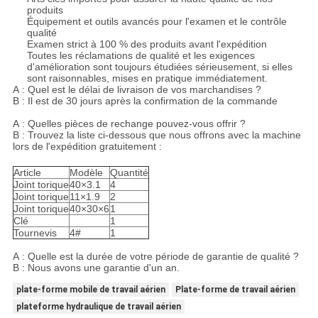
produits
Équipement et outils avancés pour l'examen et le contrôle
qualité
Examen strict à 100 % des produits avant l'expédition
Toutes les réclamations de qualité et les exigences
d'amélioration sont toujours étudiées sérieusement, si elles
sont raisonnables, mises en pratique immédiatement.
A : Quel est le délai de livraison de vos marchandises ?
B : Il est de 30 jours après la confirmation de la commande
A : Quelles pièces de rechange pouvez-vous offrir ?
B : Trouvez la liste ci-dessous que nous offrons avec la machine
lors de l'expédition gratuitement :
Article
Modèle
Quantité
Joint torique
40×3.1
4
Joint torique
11×1.9
2
Joint torique
40×30×6
1
Clé
1
Tournevis
4#
1
A : Quelle est la durée de votre période de garantie de qualité ?
B : Nous avons une garantie d'un an.
plate-forme mobile de travail aérien
Plate-forme de travail aérien
plateforme hydraulique de travail aérien