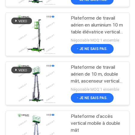
Plateforme de travail
aérien en aluminium 10 m
table élévatrice verticale
à mât unique
Négociable MOQ:1 ensemble
- JE NE SAIS PAS.
Plateforme de travail
aérien de 10 m, double
mât, ascenseur vertical
avec plateforme
Négociable MOQ:1 ensemble
d'extension
- JE NE SAIS PAS.
Plateforme d'accès
vertical mobile à double
mât