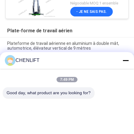
Négociable MOQ:1 ensemble
- JE NE SAIS PAS.
Plate-forme de travail aérien
Plateforme de travail aérienne en aluminium à double mât,
automotrice, élévateur vertical de 9 mètres
CHENLIFT
Plateforme de travail aérienne de 10 mètres de hauteur, à
double mât, table élévatrice hydraulique verticale
Plateforme de travail aérien en aluminium avec hauteur de
7:49 PM
levage de 14 m, hauteur de plateforme quadruple mât de 300
kg
Good day, what product are you looking for?
Catégories populaires
Tous
Plate-Forme De 
Nacelle À Ciseaux 
Levage Hydraulique
Automotrice