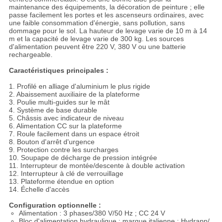
maintenance des équipements, la décoration de peinture ; elle
passe facilement les portes et les ascenseurs ordinaires, avec
une faible consommation d'énergie, sans pollution, sans
dommage pour le sol. La hauteur de levage varie de 10 m à 14
m et la capacité de levage varie de 300 kg. Les sources
d'alimentation peuvent être 220 V, 380 V ou une batterie
rechargeable.
Caractéristiques principales :
1. Profilé en alliage d'aluminium le plus rigide
2. Abaissement auxiliaire de la plateforme
3. Poulie multi-guides sur le mât
4. Système de base durable
5. Châssis avec indicateur de niveau
6. Alimentation CC sur la plateforme
7. Roule facilement dans un espace étroit
8. Bouton d'arrêt d'urgence
9. Protection contre les surcharges
10. Soupape de décharge de pression intégrée
11. Interrupteur de montée/descente à double activation
12. Interrupteur à clé de verrouillage
13. Plateforme étendue en option
14. Échelle d'accès
Configuration optionnelle :
Alimentation : 3 phases/380 V/50 Hz ; CC 24 V
Bloc d'alimentation hydraulique : marque italienne : Hydrapp/