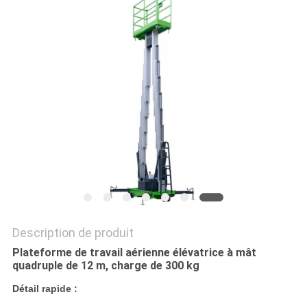
DEMANDEZ
UN DEVIS
PLAN
DU
SITE
POLITIQUE
DE
CONFIDENTIALITÉ
Description de produit
Plateforme de travail aérienne élévatrice à mât
quadruple de 12 m, charge de 300 kg
Détail rapide :