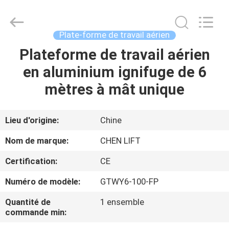
2026
CHENLIFT
(SUZHOU)
MACHINERY
CO
Plate-forme de travail aérien
LTD.
All
Rights
Plateforme de travail aérien
À
Reserved.
en aluminium ignifuge de 6
LA
mètres à mât unique
MAISON
PRODUITS
Lieu d'origine:
Chine
Nom de marque:
CHEN LIFT
À
Certification:
CE
PROPOS
Numéro de modèle:
GTWY6-100-FP
DE
Quantité de
1 ensemble
NOUS
commande min: