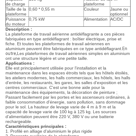
de charge
plateforme
Taille de la
0,60 * 0,55 m
Couleur
Jaune ou
plateforme
optionnel
Puissance
0,75 kW
Alimentation
AC/DC
du moteur
Description :
La plateforme de travail aérienne antidéflagrante a ces pièces
fabriquées en type antidéflagrant : boîtier électrique, prise et
fiche. Et toutes les plateformes de travail aériennes en
aluminium peuvent être fabriquées en ce type antidéflagrant.
En
outre,
Les plateformes de travail aériennes simples en aluminium
ont une structure légère et une petite taille.
Applications :
Elle est principalement utilisée pour l'installation et la
maintenance dans les espaces étroits tels que les hôtels étoilés,
les ateliers modernes, les halls commerciaux, les hôtels, les halls
d'entrée, les restaurants, les gares, les salles d'exposition et les
centres commerciaux. C'est une bonne aide pour la
maintenance des équipements, la décoration de peinture ;
Passant facilement par les portes et les ascenseurs ordinaires, à
faible consommation d'énergie, sans pollution, sans dommage
pour le sol. La hauteur de levage varie de 4 m à 9 m et la
capacité de levage varie de 100 kg à 125 kg. Les sources
d'alimentation peuvent être 220 V, 380 V ou une batterie
rechargeable.
Caractéristiques principales :
1. Profilé en alliage d'aluminium le plus rigide