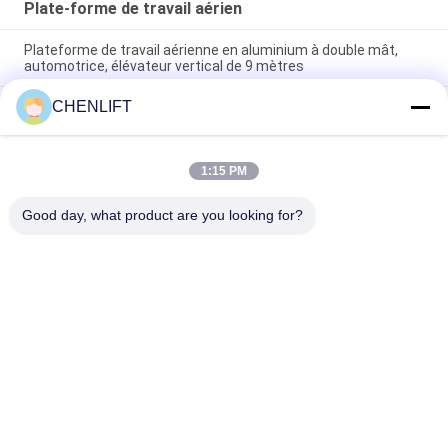
Plate-forme de travail aérien
Plateforme de travail aérienne en aluminium à double mât,
automotrice, élévateur vertical de 9 mètres
CHENLIFT
Plateforme de travail aérienne de 10 mètres de hauteur, à
double mât, table élévatrice hydraulique verticale
Plateforme de travail aérien en aluminium avec hauteur de
1:15 PM
levage de 14 m, hauteur de plateforme quadruple mât de 300
kg
Good day, what product are you looking for?
Catégories populaires
Tous
Plate-Forme De 
Nacelle À Ciseaux 
Levage Hydraulique
Automotrice
Ascenseur Mobile 
Mini Scissor Lift
De Ciseaux
Plateforme De 
Plate-Forme De 