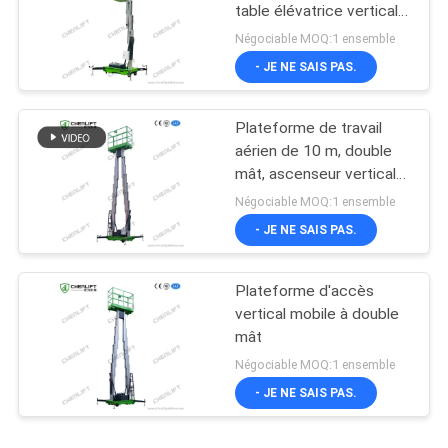
table élévatrice verticale
à mât unique
Négociable MOQ:1 ensemble
- JE NE SAIS PAS.
Plateforme de travail
aérien de 10 m, double
mât, ascenseur vertical
avec plateforme
Négociable MOQ:1 ensemble
d'extension
- JE NE SAIS PAS.
Plateforme d'accès
vertical mobile à double
mât
Négociable MOQ:1 ensemble
- JE NE SAIS PAS.