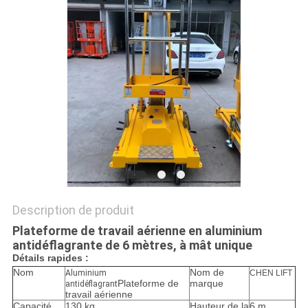
DEMANDEZ
UN DEVIS
PLAN
DU
SITE
POLITIQUE
DE
Description de produit
CONFIDENTIALITÉ
Plateforme de travail aérienne en aluminium
antidéflagrante de 6 mètres, à mât unique
Détails rapides :
Nom
Nom de
Aluminium
CHEN LIFT
Plateforme de
marque
antidéflagrant
travail aérienne
Capacité
130 kg
Hauteur de la
6 m