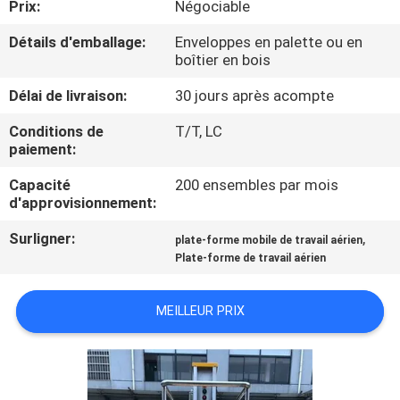
Prix:
Négociable
VISITE
DE
Détails d'emballage:
Enveloppes en palette ou en
boîtier en bois
L'USINE
Délai de livraison:
30 jours après acompte
CONTRÔLE
Conditions de
T/T, LC
paiement:
DE
Capacité
200 ensembles par mois
LA
d'approvisionnement:
QUALITÉ
Surligner:
,
plate-forme mobile de travail aérien
Plate-forme de travail aérien
NOUS
CONTACTER
MEILLEUR PRIX
NOUVELLES