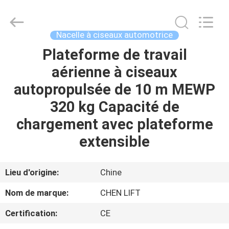
2026
CHENLIFT
(SUZHOU)
MACHINERY
CO
Nacelle à ciseaux automotrice
LTD.
All
Rights
Plateforme de travail
À
Reserved.
aérienne à ciseaux
LA
autopropulsée de 10 m MEWP
MAISON
320 kg Capacité de
PRODUITS
chargement avec plateforme
extensible
À
PROPOS
Lieu d'origine:
Chine
DE
Nom de marque:
CHEN LIFT
NOUS
Certification:
CE