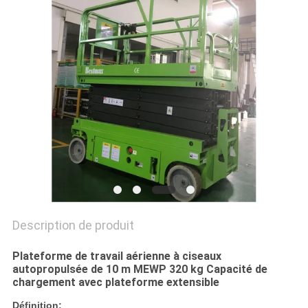
DEMANDEZ
UN DEVIS
PLAN
DU
SITE
POLITIQUE
DE
CONFIDENTIALITÉ
Description de produit
Plateforme de travail aérienne à ciseaux
autopropulsée de 10 m MEWP 320 kg Capacité de
chargement avec plateforme extensible
Définition: