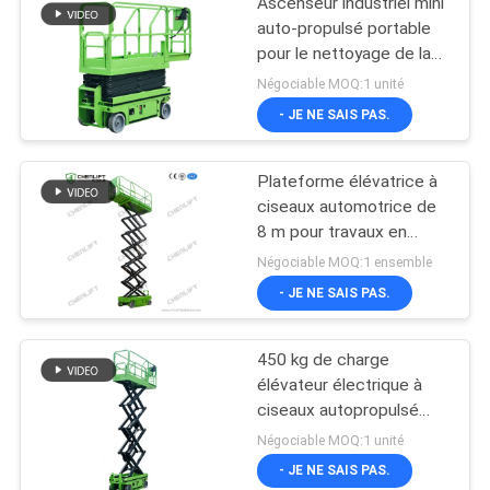
Ascenseur industriel mini
auto-propulsé portable
pour le nettoyage de la
peinture
Négociable MOQ:1 unité
- JE NE SAIS PAS.
Plateforme élévatrice à
ciseaux automotrice de
8 m pour travaux en
hauteur avec capacité
Négociable MOQ:1 ensemble
de charge de 230 kg
- JE NE SAIS PAS.
450 kg de charge
élévateur électrique à
ciseaux autopropulsé
avec CE
Négociable MOQ:1 unité
- JE NE SAIS PAS.