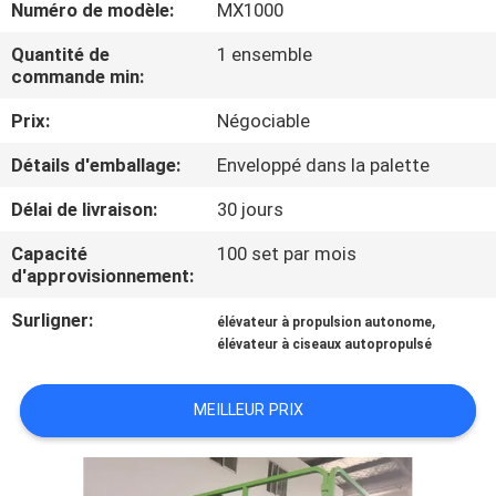
Numéro de modèle:
MX1000
VISITE
DE
Quantité de
1 ensemble
commande min:
L'USINE
Prix:
Négociable
CONTRÔLE
Détails d'emballage:
Enveloppé dans la palette
DE
Délai de livraison:
30 jours
LA
Capacité
100 set par mois
QUALITÉ
d'approvisionnement:
Surligner:
,
élévateur à propulsion autonome
NOUS
élévateur à ciseaux autopropulsé
CONTACTER
MEILLEUR PRIX
NOUVELLES