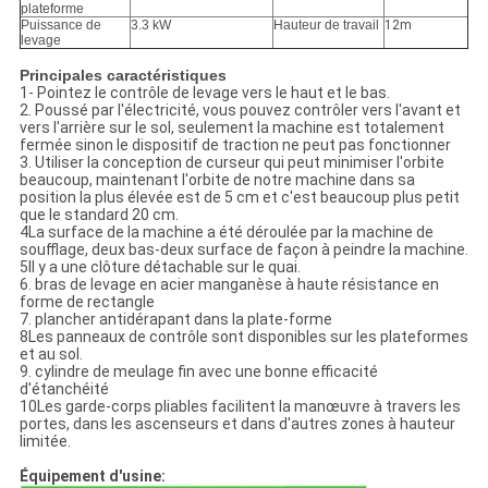
plateforme
Puissance de
3.3 kW
Hauteur de travail
12m
levage
Principales caractéristiques
1- Pointez le contrôle de levage vers le haut et le bas.
2. Poussé par l'électricité, vous pouvez contrôler vers l'avant et
vers l'arrière sur le sol, seulement la machine est totalement
fermée sinon le dispositif de traction ne peut pas fonctionner
3. Utiliser la conception de curseur qui peut minimiser l'orbite
beaucoup, maintenant l'orbite de notre machine dans sa
position la plus élevée est de 5 cm et c'est beaucoup plus petit
que le standard 20 cm.
4La surface de la machine a été déroulée par la machine de
soufflage, deux bas-deux surface de façon à peindre la machine.
5Il y a une clôture détachable sur le quai.
6. bras de levage en acier manganèse à haute résistance en
forme de rectangle
7. plancher antidérapant dans la plate-forme
8Les panneaux de contrôle sont disponibles sur les plateformes
et au sol.
9. cylindre de meulage fin avec une bonne efficacité
d'étanchéité
10Les garde-corps pliables facilitent la manœuvre à travers les
portes, dans les ascenseurs et dans d'autres zones à hauteur
limitée.
Équipement d'usine: