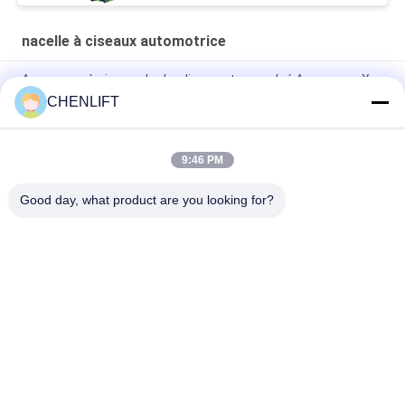
nacelle à ciseaux automotrice
Ascenseur à ciseaux hydraulique autopropulsé Ascenseur X
électrique 8 mètres 450 kg Capacité de charge
CHENLIFT
Plateforme élévatrice automotrice à ciseaux de 6 m de
hauteur avec plateforme d'extension
9:46 PM
MC1000 Hauteur de travail de 12 m
Good day, what product are you looking for?
Catégories populaires
Tous
Plate-Forme De 
Nacelle À Ciseaux 
Levage Hydraulique
Automotrice
Ascenseur Mobile 
Mini Scissor Lift
De Ciseaux
Plateforme De 
Plate-Forme De 