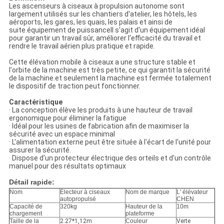
Les ascenseurs à ciseaux à propulsion autonome sont
largement utilisés sur les chantiers d'atelier, les hôtels, les
aéroports, les gares, les quais, les palais et ainsi de
suite.équipement de puissanceIl s'agit d'un équipement idéal
pour garantir un travail sûr, améliorer l'efficacité du travail et
rendre le travail aérien plus pratique et rapide.
Cette élévation mobile à ciseaux a une structure stable et
l'orbite de la machine est très petite, ce qui garantit la sécurité
de la machine.et seulement la machine est fermée totalement
le dispositif de traction peut fonctionner.
Caractéristique
· La conception élève les produits à une hauteur de travail
ergonomique pour éliminer la fatigue
· Idéal pour les usines de fabrication afin de maximiser la
sécurité avec un espace minimal
· L'alimentation externe peut être située à l'écart de l'unité pour
assurer la sécurité.
· Dispose d'un protecteur électrique des orteils et d'un contrôle
manuel pour des résultats optimaux
Détail rapide:
Nom
Électeur à ciseaux
Nom de marque
L' élévateur
autopropulsé
CHEN
Capacité de
320kg
Hauteur de la
10m
chargement
plateforme
Taille de la
2.27*1,12m
Couleur
Verte