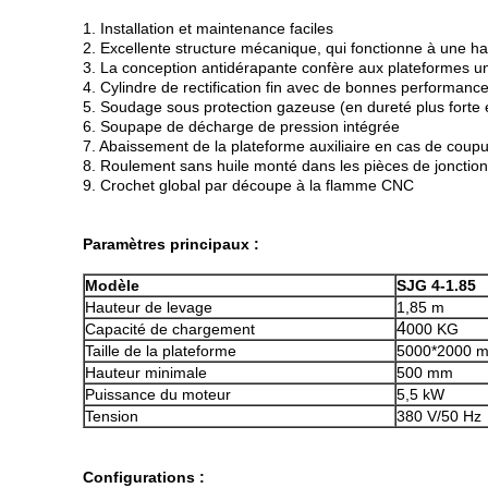
1. Installation et maintenance faciles
2. Excellente structure mécanique, qui fonctionne à une h
3. La conception antidérapante confère aux plateformes un
4. Cylindre de rectification fin avec de bonnes performanc
5. Soudage sous protection gazeuse (en dureté plus forte 
6. Soupape de décharge de pression intégrée
7. Abaissement de la plateforme auxiliaire en cas de coup
8. Roulement sans huile monté dans les pièces de jonction,
9. Crochet global par découpe à la flamme CNC
Paramètres principaux :
Modèle
SJG 4-1.85
Hauteur de levage
1,85 m
4
Capacité de chargement
000 KG
Taille de la plateforme
5000*2000 
Hauteur minimale
500 mm
Puissance du moteur
5,5 kW
Tension
380 V/50 Hz
Configurations :