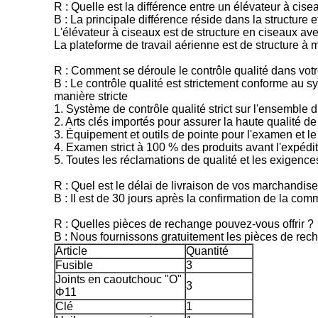
R : Quelle est la différence entre un élévateur à ci
B : La principale différence réside dans la structure e
L'élévateur à ciseaux est de structure en ciseaux av
La plateforme de travail aérienne est de structure à
R : Comment se déroule le contrôle qualité dans votr
B : Le contrôle qualité est strictement conforme au s
manière stricte
1. Système de contrôle qualité strict sur l'ensemble
2. Arts clés importés pour assurer la haute qualité de
3. Équipement et outils de pointe pour l'examen et le
4. Examen strict à 100 % des produits avant l'expédi
5. Toutes les réclamations de qualité et les exigenc
R : Quel est le délai de livraison de vos marchandise
B : Il est de 30 jours après la confirmation de la co
R : Quelles pièces de rechange pouvez-vous offrir ?
B : Nous fournissons gratuitement les pièces de rech
Article
Quantité
Fusible
3
Joints en caoutchouc "O"
3
Φ11
Clé
1