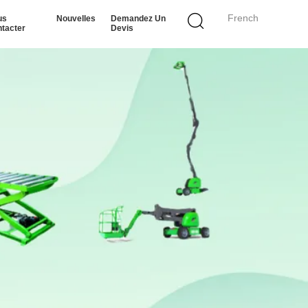
French
us
Nouvelles
Demandez Un
tacter
Devis