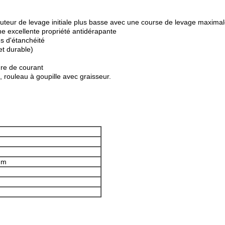
auteur de levage initiale plus basse avec une course de levage maximal
e excellente propriété antidérapante
es d'étanchéité
et durable)
ure de courant
 rouleau à goupille avec graisseur.
mm