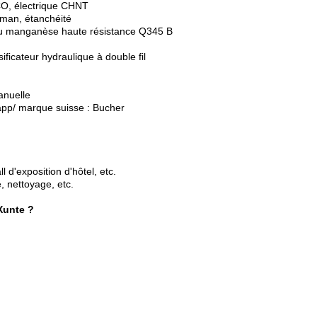
CO, électrique CHNT
man, étanchéité
 au manganèse haute résistance Q345 B
ificateur hydraulique à double fil
anuelle
app/ marque suisse : Bucher
l d'exposition d'hôtel, etc.
e, nettoyage, etc.
Xunte ?