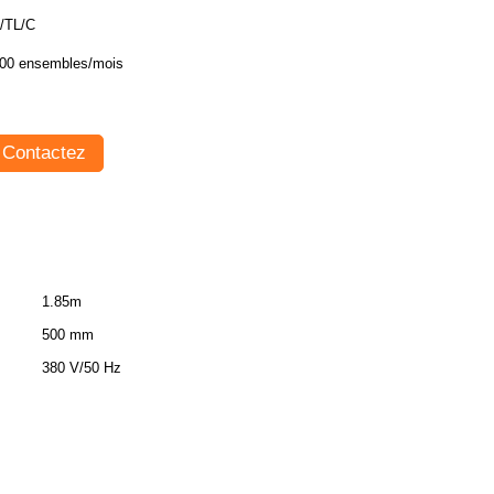
/TL/C
00 ensembles/mois
Contactez
1.85m
500 mm
380 V/50 Hz