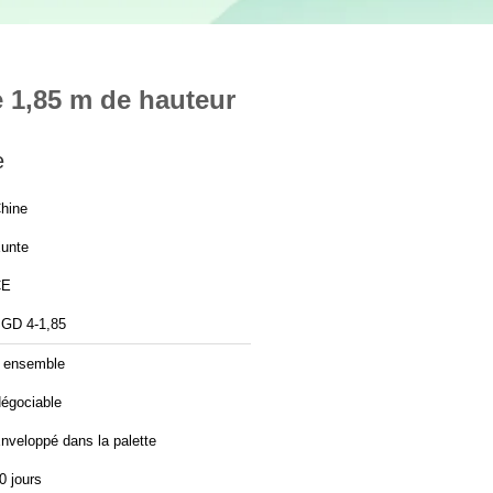
e 1,85 m de hauteur
e
hine
unte
CE
GD 4-1,85
 ensemble
égociable
nveloppé dans la palette
0 jours