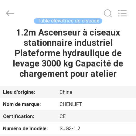
2026
CHENLIFT
(SUZHOU)
MACHINERY
CO
Table élévatrice de ciseaux
LTD.
All
Rights
1.2m Ascenseur à ciseaux
À
Reserved.
stationnaire industriel
LA
Plateforme hydraulique de
MAISON
levage 3000 kg Capacité de
PRODUITS
chargement pour atelier
À
Lieu d'origine:
Chine
PROPOS
Nom de marque:
CHENLIFT
DE
Certification:
CE
NOUS
Numéro de modèle:
SJG3-1.2