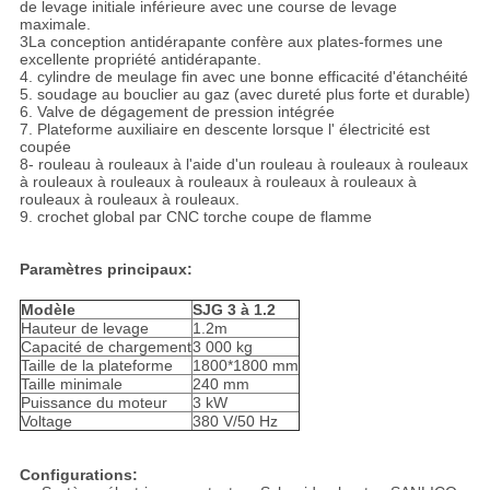
de levage initiale inférieure avec une course de levage
maximale.
3La conception antidérapante confère aux plates-formes une
excellente propriété antidérapante.
4. cylindre de meulage fin avec une bonne efficacité d'étanchéité
5. soudage au bouclier au gaz (avec dureté plus forte et durable)
6. Valve de dégagement de pression intégrée
7. Plateforme auxiliaire en descente lorsque l' électricité est
coupée
8- rouleau à rouleaux à l'aide d'un rouleau à rouleaux à rouleaux
à rouleaux à rouleaux à rouleaux à rouleaux à rouleaux à
rouleaux à rouleaux à rouleaux.
9. crochet global par CNC torche coupe de flamme
Paramètres principaux:
Modèle
SJG 3 à 1.2
Hauteur de levage
1.2m
Capacité de chargement
3 000 kg
Taille de la plateforme
1800*1800 mm
Taille minimale
240 mm
Puissance du moteur
3 kW
Voltage
380 V/50 Hz
Configurations: