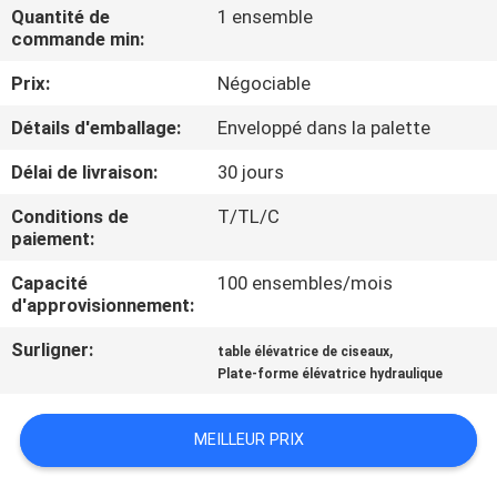
VISITE
Quantité de
1 ensemble
commande min:
DE
Prix:
Négociable
L'USINE
Détails d'emballage:
Enveloppé dans la palette
CONTRÔLE
Délai de livraison:
30 jours
DE
Conditions de
T/TL/C
LA
paiement:
QUALITÉ
Capacité
100 ensembles/mois
d'approvisionnement:
NOUS
Surligner:
,
table élévatrice de ciseaux
Plate-forme élévatrice hydraulique
CONTACTER
MEILLEUR PRIX
NOUVELLES