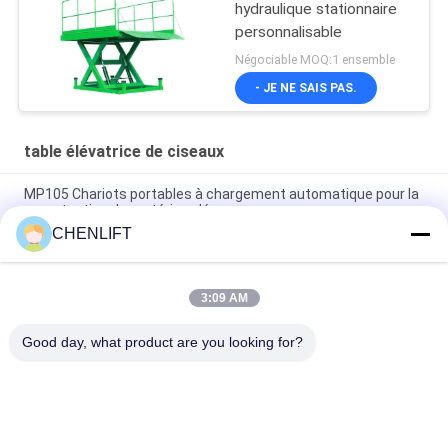
hydraulique stationnaire
personnalisable
Négociable MOQ:1 ensemble
- JE NE SAIS PAS.
table élévatrice de ciseaux
MP105 Chariots portables à chargement automatique pour la
manutention de matériaux légers
CHENLIFT
Chargeur à levier de table de levage de chargement à palette
de 1110 mm pour 2000 kg
3:09 AM
Solution de levage solide et durable à ciseaux simples
industriels lourds
Good day, what product are you looking for?
Catégories populaires
Tous
Plate-Forme De 
Nacelle À Ciseaux 