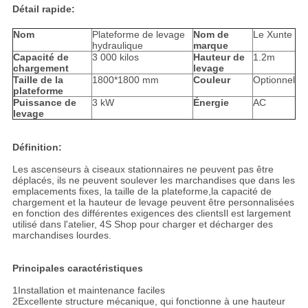
Détail rapide:
Nom
Plateforme de levage
Nom de
Le Xunte
hydraulique
marque
Capacité de
3 000 kilos
Hauteur de
1.2m
chargement
levage
Taille de la
1800*1800 mm
Couleur
Optionnel
plateforme
Puissance de
3 kW
Énergie
AC
levage
Définition:
Les ascenseurs à ciseaux stationnaires ne peuvent pas être
déplacés, ils ne peuvent soulever les marchandises que dans les
emplacements fixes, la taille de la plateforme,la capacité de
chargement et la hauteur de levage peuvent être personnalisées
en fonction des différentes exigences des clientsIl est largement
utilisé dans l'atelier, 4S Shop pour charger et décharger des
marchandises lourdes.
Principales caractéristiques
1Installation et maintenance faciles
2Excellente structure mécanique, qui fonctionne à une hauteur