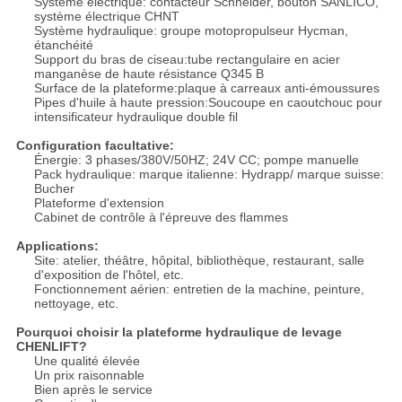
Système électrique: contacteur Schneider, bouton SANLICO,
système électrique CHNT
Système hydraulique: groupe motopropulseur Hycman,
étanchéité
Support du bras de ciseau:tube rectangulaire en acier
manganèse de haute résistance Q345 B
Surface de la plateforme:plaque à carreaux anti-émoussures
Pipes d'huile à haute pression:Soucoupe en caoutchouc pour
intensificateur hydraulique double fil
Configuration facultative:
Énergie: 3 phases/380V/50HZ; 24V CC; pompe manuelle
Pack hydraulique: marque italienne: Hydrapp/ marque suisse:
Bucher
Plateforme d'extension
Cabinet de contrôle à l'épreuve des flammes
Applications:
Site: atelier, théâtre, hôpital, bibliothèque, restaurant, salle
d'exposition de l'hôtel, etc.
Fonctionnement aérien: entretien de la machine, peinture,
nettoyage, etc.
Pourquoi choisir la plateforme hydraulique de levage
CHENLIFT?
Une qualité élevée
Un prix raisonnable
Bien après le service