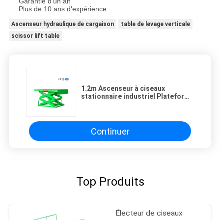
Garantie d'un an
Plus de 10 ans d'expérience
Ascenseur hydraulique de cargaison
table de levage verticale
scissor lift table
1.2m Ascenseur à ciseaux
stationnaire industriel Plateforme
hydraulique de levage 3000 kg
Capacité de chargement pour
atelier
Continuer
Top Produits
Électeur de ciseaux