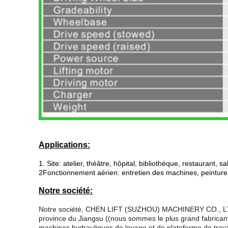
Applications:
1. Site: atelier, théâtre, hôpital, bibliothèque, restaurant, sal
2Fonctionnement aérien: entretien des machines, peinture,
Notre société:
Notre société, CHEN LIFT (SUZHOU) MACHINERY CO., LTD. Elle
province du Jiangsu ((nous sommes le plus grand fabricant 
machines hydrauliques de levage et de plateforme de trava