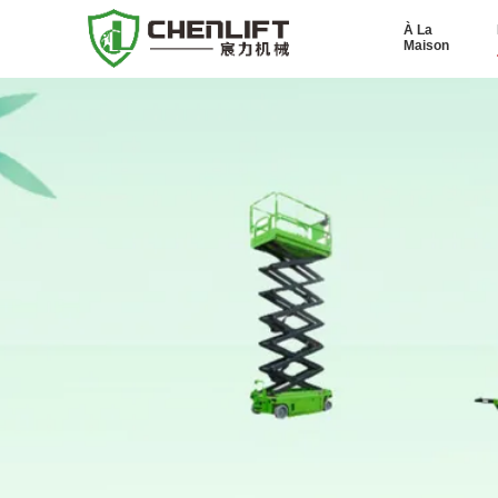
À La
Maison