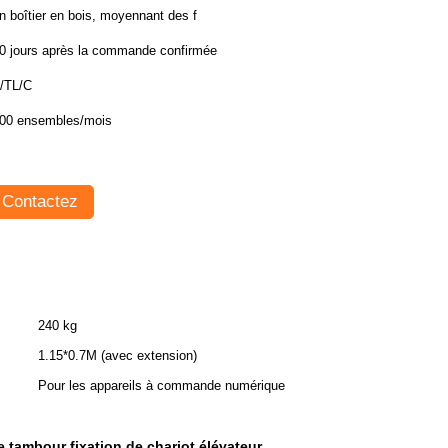
n boîtier en bois, moyennant des f
0 jours après la commande confirmée
/TL/C
00 ensembles/mois
Contactez
240 kg
1.15*0.7M (avec extension)
Pour les appareils à commande numérique
tambour fixation de chariot élévateur