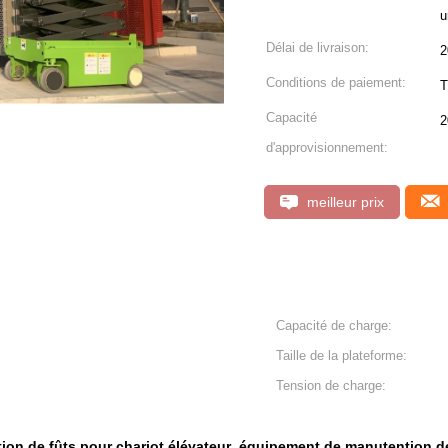
u
Délai de livraison:
2
Conditions de paiement:
T
Capacité
2
d'approvisionnement:
meilleur prix
Capacité de charge:
Taille de la plateforme:
Tension de charge:
on de fûts pour chariot élévateur
équipement de manutention de 
,