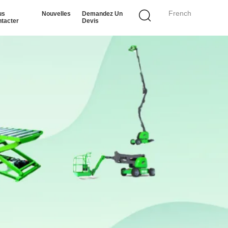
French
us
Nouvelles
Demandez Un
tacter
Devis