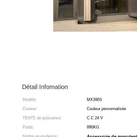
Détail Infomation
Modèle:
MX390S
Couleur:
Couleur personnalisée
TENTE de puissance:
C.C 24 V
Poids:
890KG
Mettre en évidence:
Accessoire de manutenti